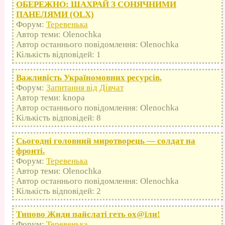
ОБЕРЕЖНО: ШАХРАЙ З СОНЯЧНИМИ
ПАНЕЛЯМИ (OLX)
Форум:
Теревенька
Автор теми: Olenochka
Автор останнього повідомлення: Olenochka
Кількість відповідей: 1
Важливість Україномовних ресурсів.
Форум:
Запитання від Дівчат
Автор теми: knopa
Автор останнього повідомлення: Olenochka
Кількість відповідей: 8
Сьогодні головний миротворець — солдат на
фронті.
Форум:
Теревенька
Автор теми: Olenochka
Автор останнього повідомлення: Olenochka
Кількість відповідей: 2
Типово Жиди пайслаті геть оx@їли!
Форум:
Теревенька