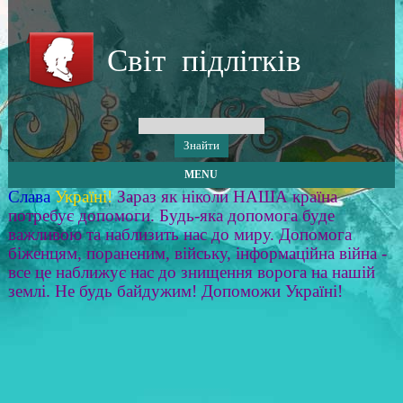
Світ підлітків
MENU
Слава
Україні!
Зараз як ніколи НАША країна
потребує допомоги. Будь-яка допомога буде
важливою та наблизить нас до миру. Допомога
біженцям, пораненим, війську, інформаційна війна -
все це наближує нас до знищення ворога на нашій
землі. Не будь байдужим! Допоможи Україні!