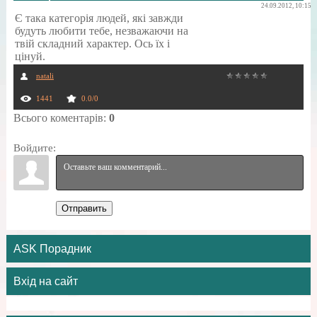
24.09.2012, 10:15
Є така категорія людей, які завжди
будуть любити тебе, незважаючи на
твій складний характер. Ось їх і
цінуй.
natali
1441
0.0
/
0
Всього коментарів
:
0
Войдите:
Отправить
ASK Порадник
Вхід на сайт