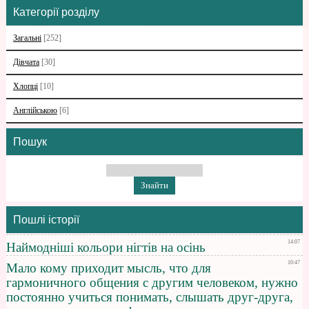
Категорії розділу
Загальні
[252]
Дівчата
[30]
Хлопці
[10]
Англійською
[6]
Пошук
Пошлі історії