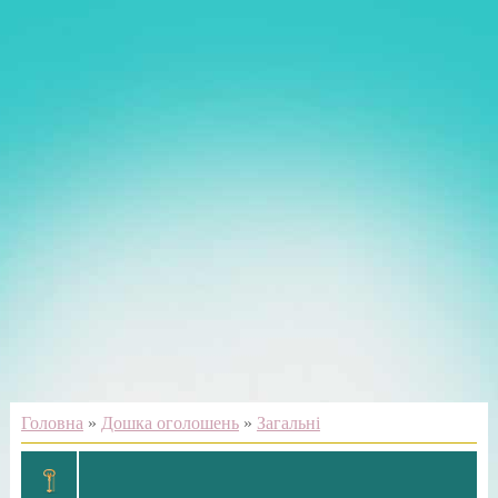
Головна
»
Дошка оголошень
»
Загальні