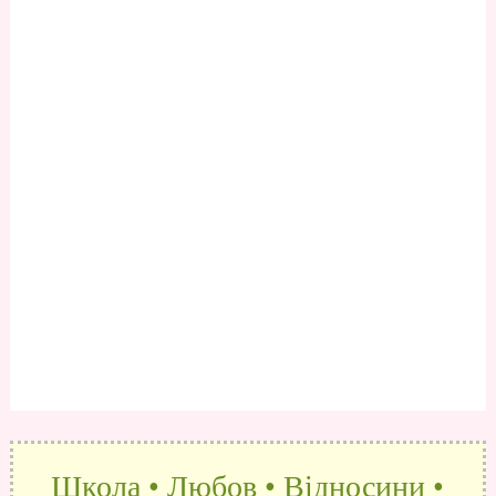
Школа • Любов • Відносини •