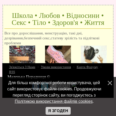
Школа • Любов • Відносини •
Секс • Тіло • Здоров'я • Життя
Все про дорослішання, менструацію, такі дні,
дозрівання,безпечний секс,статеву зрілість та підліткові
проблеми
Зв'яжіться З Нами
·
Умови використання
·
Карта Форуму
·
RSS
Маленька Порадниця ©
15 запитань про секс
Як досягти оргазм
Біль при сексі
Анальний секс
Про
Для більш комфортної роботи користувача, цей
поцілунки
Позбуваємось синців
завагітніти після першого разу
Хлопець хоче сексу
Як
сайт використовує файли cookies. Продовжуючи
робити мінєт
"Люблю" і "кохаю" різниця
Про перший секс
Займатися сексом
перегляд сторінок сайту, ви погоджуєтесь з
Політикою використання файлів cookies
.
Я ЗГОДЕН