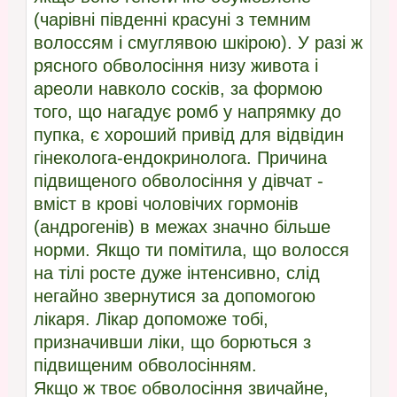
(чарівні південні красуні з темним
волоссям і смуглявою шкірою). У разі ж
рясного обволосіння низу живота і
ареоли навколо сосків, за формою
того, що нагадує ромб у напрямку до
пупка, є хороший привід для відвідин
гінеколога-ендокринолога. Причина
підвищеного обволосіння у дівчат -
вміст в крові чоловічих гормонів
(андрогенів) в межах значно більше
норми. Якщо ти помітила, що волосся
на тілі росте дуже інтенсивно, слід
негайно звернутися за допомогою
лікаря. Лікар допоможе тобі,
призначивши ліки, що борються з
підвищеним обволосінням.
Якщо ж твоє обволосіння звичайне,