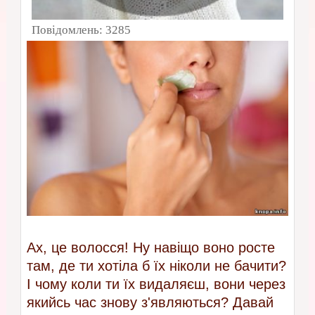
Повідомлень:
3285
Ах, це волосся! Ну навіщо воно росте
там, де ти хотіла б їх ніколи не бачити?
І чому коли ти їх видаляєш, вони через
якийсь час знову з'являються? Давай