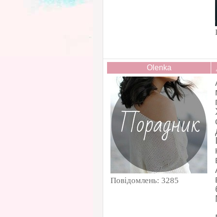
Olenka
Повідомлень:
3285