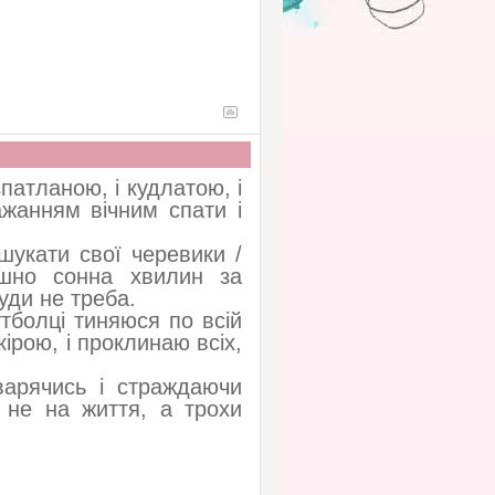
патланою, і кудлатою, і
ажанням вічним спати і
шукати свої черевики /
ошно сонна хвилин за
куди не треба.
тболці тиняюся по всій
ірою, і проклинаю всіх,
варячись і страждаючи
 не на життя, а трохи