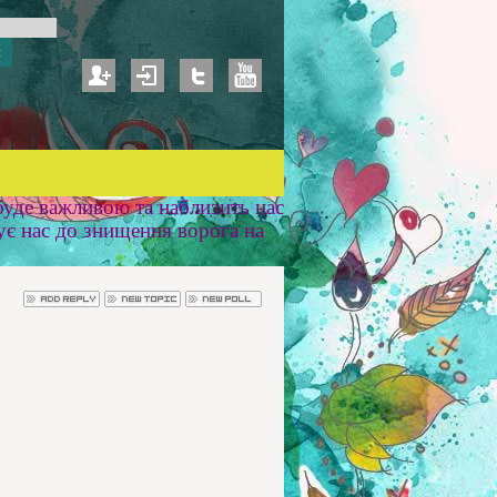
уде важливою та наблизить нас
ує нас до знищення ворога на