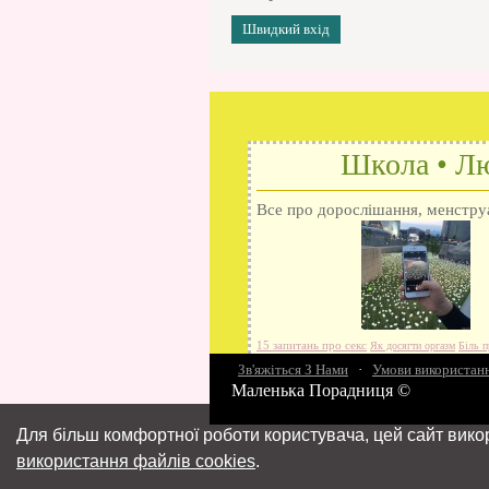
Школа • Лю
Все про дорослішання, менструац
15 запитань про секс
Як досягти оргазм
Біль п
Зв'яжіться З Нами
різниця
Про перший секс
·
Умови використан
Займатися сексом
Маленька Порадниця ©
Для більш комфортної роботи користувача, цей сайт вико
використання файлів cookies
.