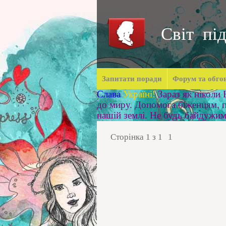
Світ під
Запитати поради
Форум та обго
Слава
Україні!
Зараз як ніколи
до миру. Допомога біженцям, п
нашій землі. Не будь байдужи
Сторінка
1
з
1
1