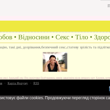
П
бов • Відносини • Секс • Тіло • Здоро
ію, такі дні, дозрівання,безпечний секс,статеву зрілість та підлітк
ри сексі
Анальний секс
Про поцілунки
Позбуваємось синців
завагітніти після першого разу
Хлопець хоче
ня
·
Карта Форуму
·
RSS
ристовує файли cookies. Продовжуючи перегляд сторінок са