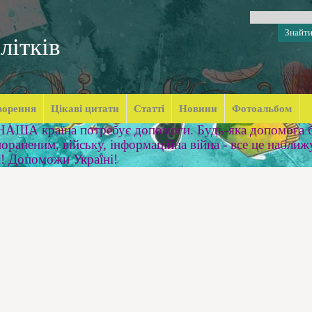
літків
ворення
Цікаві цитати
Статті
Новини
Фотоальбом
 НАША країна потребує допомоги. Будь-яка допомога б
ораненим, війську, інформаційна війна - все це наближ
м! Допоможи Україні!