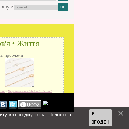
ошук:
в'я • Життя
ові проблеми
 сексу
Як робити мінєт
"Люблю" і "кохаю"
Я
йту, ви погоджуєтесь з
Політикою
ЗГОДЕН