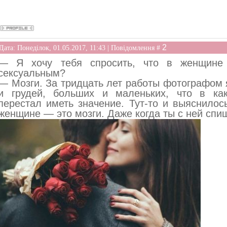
2
Дата: Понеділок, 01.05.2017, 11:43 | Повідомлення #
— Я хочу тебя спросить, что в женщине
сексуальным?
— Мозги. За тридцать лет работы фотографом 
и грудей, больших и маленьких, что в ка
перестал иметь значение. Тут-то и выяснилос
женщине — это мозги. Даже когда ты с ней спи