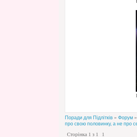
»
»
Поради для Підлітків
Форум
про свою половинку, а не про с
Сторінка
1
з
1
1