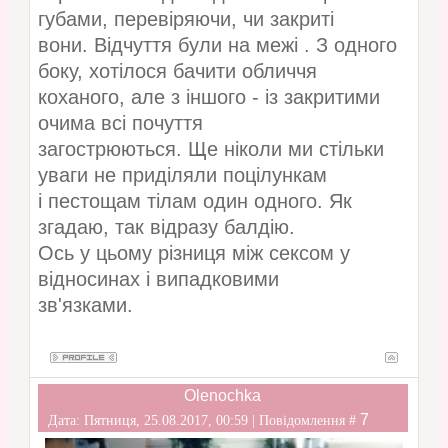
губами, перевіряючи, чи закриті
вони. Відчуття були на межі . З одного
боку, хотілося бачити обличчя
коханого, але з іншого - із закритими
очима всі почуття
загострюються. Ще ніколи ми стільки
уваги не приділяли поцілункам
і пестощам тілам один одного. Як
згадаю, так відразу балдію.
Ось у цьому різниця між сексом у
відносинах і випадковими
зв'язками.
Olenochka
7
Дата: Пятниця, 25.08.2017, 00:59 | Повідомлення #