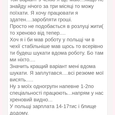
знайду нічого за три місяці то можу
поїхати. Я хочу працювати я
здатен....заробляти гроші.
Просто не подобається в розлуці жити(
то хреново від тепер....
Хоч я і би мав роботу у польщі чи в
чехії стабільніше мав щось то всерівно
ти будеш шукати вдома роботу. Бо там
ми ніхто....
Значить кращий варіант мені вдома
шукати. Я заплутався....всі резюме мої
висять.....
Ну з моїх одногрупн напевне 1-2по
спеціальності працюють...напрям у нас
хреновий видно...
У польщі зарплата 14-17тис і блище
додому.