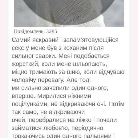
Повідомлень:
3285
Самий яскравий і запам'ятовующійся
секс у мене був з коханим після
сильної сварки. Мені подобається
жорсткий, коли мене шльопають,
міцно тримають за шию, коли відчуваю
чоловічу перевагу. Але тоді
ми сильно зачепили один одного,
вперше. Мирилися ніжними
поцілунками, не відкриваючи очі. Потім
так само, не відкриваючи
очей, перебралися на ліжко і почали
займатися любов'ю, періодично
торкаючись один одного пальцями і