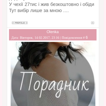
У чехії 27тис і жив безкоштовно і обіди
Тут вибір лише за мною ....
Olenka
6
Дата: Вівторок, 14.02.2017, 23:16 | Повідомлення #