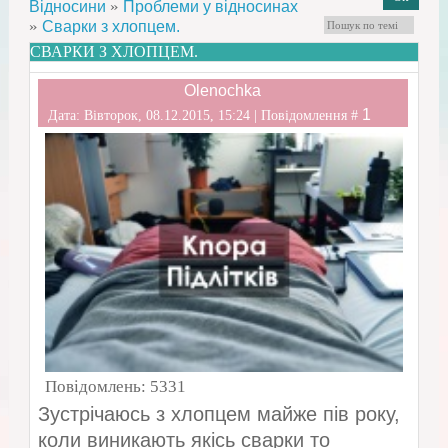
»
Відносини
Проблеми у відносинах
»
Сварки з хлопцем.
СВАРКИ З ХЛОПЦЕМ.
Olenochka
1
Дата: Вівторок, 08.12.2015, 15:24 | Повідомлення #
Повідомлень:
5331
Зустрічаюсь з хлопцем майже пів року,
коли виникають якісь сварки то