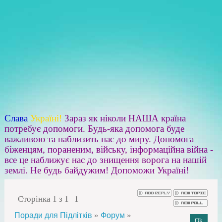
Слава
Україні!
Зараз як ніколи НАША країна
потребує допомоги. Будь-яка допомога буде
важливою та наблизить нас до миру. Допомога
біженцям, пораненим, війську, інформаційна війна -
все це наближує нас до знищення ворога на нашій
землі. Не будь байдужим! Допоможи Україні!
Сторінка
1
з
1
1
»
»
Поради для Підлітків
Форум