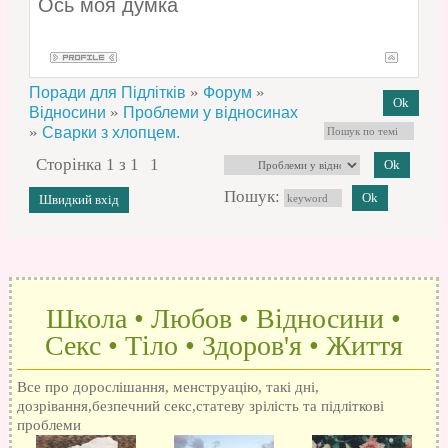
Ось моя думка
»
»
Поради для Підлітків
Форум
»
Відносини
Проблеми у відносинах
»
Сварки з хлопцем.
Сторінка
1
з
1
1
Пошук:
Школа • Любов • Відносини •
Секс • Тіло • Здоров'я • Життя
Все про дорослішання, менструацію, такі дні,
дозрівання,безпечний секс,статеву зрілість та підліткові
проблеми