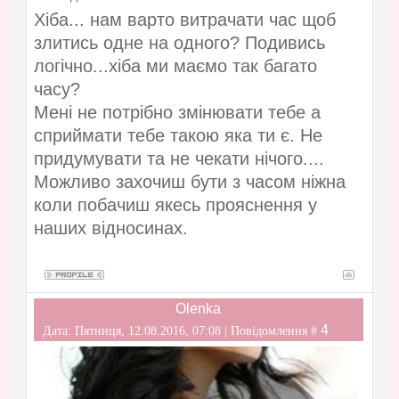
Хіба... нам варто витрачати час щоб
злитись одне на одного? Подивись
логічно...хіба ми маємо так багато
часу?
Мені не потрібно змінювати тебе а
сприймати тебе такою яка ти є. Не
придумувати та не чекати нічого....
Можливо захочиш бути з часом ніжна
коли побачиш якесь прояснення у
наших відносинах.
Olenka
4
Дата: Пятниця, 12.08.2016, 07:08 | Повідомлення #