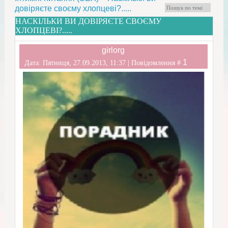
довіряєте своєму хлопцеві?.....
НАСКІЛЬКИ ВИ ДОВІРЯЄТЕ СВОЄМУ
ХЛОПЦЕВІ?.....
girlorg
1
Дата: Пятниця, 27.09.2013, 11:37 | Повідомлення #