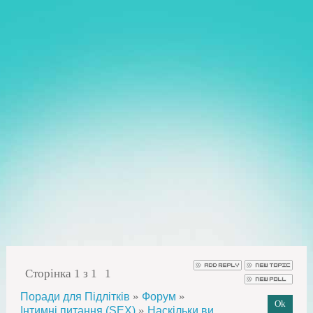
Сторінка
1
з
1
1
»
»
Поради для Підлітків
Форум
»
Інтимні питання (SEX)
Наскільки ви