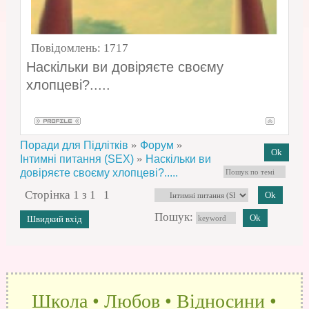
Повідомлень:
1717
Наскільки ви довіряєте своєму
хлопцеві?.....
»
»
Поради для Підлітків
Форум
»
Інтимні питання (SEX)
Наскільки ви
довіряєте своєму хлопцеві?.....
Сторінка
1
з
1
1
Пошук:
Школа • Любов • Відносини •