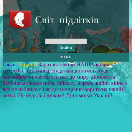
Світ підлітків
MENU
Слава
Україні!
Зараз як ніколи НАША країна
потребує допомоги. Будь-яка допомога буде
важливою та наблизить нас до миру. Допомога
біженцям, пораненим, війську, інформаційна війна -
все це наближує нас до знищення ворога на нашій
землі. Не будь байдужим! Допоможи Україні!