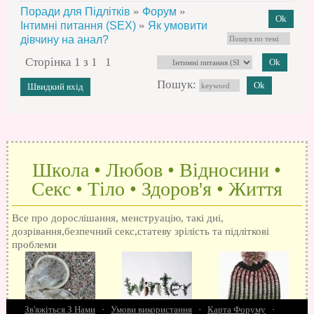
»
»
Поради для Підлітків
Форум
»
Інтимні питання (SEX)
Як умовити
дівчину на анал?
Сторінка
1
з
1
1
Пошук:
Школа • Любов • Відносини •
Секс • Тіло • Здоров'я • Життя
Все про дорослішання, менструацію, такі дні,
дозрівання,безпечний секс,статеву зрілість та підліткові
проблеми
Зв'яжіться З Нами
·
Умови використання
·
Карта Форуму
·