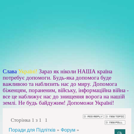
Слава
Україні!
Зараз як ніколи НАША країна
потребує допомоги. Будь-яка допомога буде
важливою та наблизить нас до миру. Допомога
біженцям, пораненим, війську, інформаційна війна -
все це наближує нас до знищення ворога на нашій
землі. Не будь байдужим! Допоможи Україні!
Сторінка
1
з
1
1
»
»
Поради для Підлітків
Форум