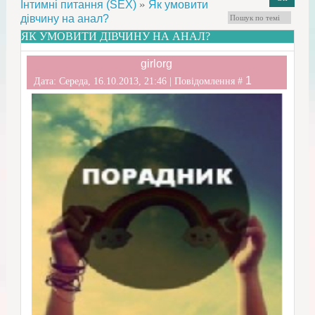
»
Інтимні питання (SEX)
Як умовити
дівчину на анал?
ЯК УМОВИТИ ДІВЧИНУ НА АНАЛ?
girlorg
1
Дата: Середа, 16.10.2013, 21:46 | Повідомлення #