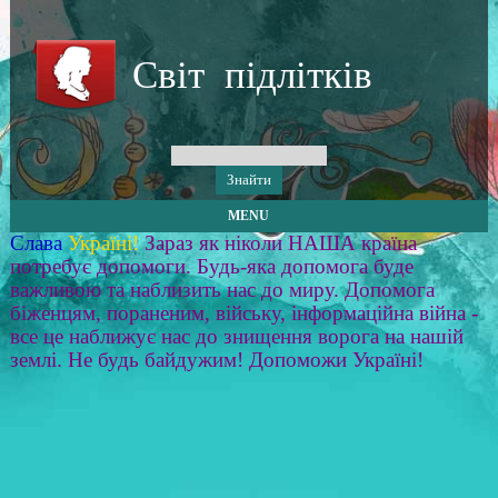
Світ підлітків
MENU
Слава
Україні!
Зараз як ніколи НАША країна
потребує допомоги. Будь-яка допомога буде
важливою та наблизить нас до миру. Допомога
біженцям, пораненим, війську, інформаційна війна -
все це наближує нас до знищення ворога на нашій
землі. Не будь байдужим! Допоможи Україні!