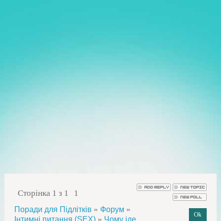
Сторінка
1
з
1
1
»
»
Поради для Підлітків
Форум
»
Інтимні питання (SEX)
Чому іде