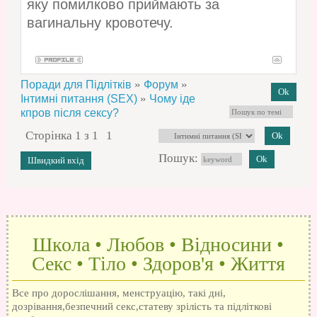
яку помилково приймають за
вагинальну кровотечу.
»
»
Поради для Підлітків
Форум
»
Інтимні питання (SEX)
Чому іде
кпров після сексу?
Сторінка
1
з
1
1
Пошук:
Школа • Любов • Відносини •
Секс • Тіло • Здоров'я • Життя
Все про дорослішання, менструацію, такі дні,
дозрівання,безпечний секс,статеву зрілість та підліткові