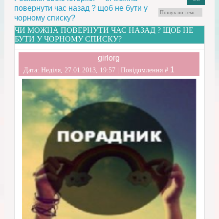
повернути час назад ? щоб не бути у
чорному списку?
ЧИ МОЖНА ПОВЕРНУТИ ЧАС НАЗАД ? ЩОБ НЕ
БУТИ У ЧОРНОМУ СПИСКУ?
girlorg
1
Дата: Неділя, 27.01.2013, 19:57 | Повідомлення #