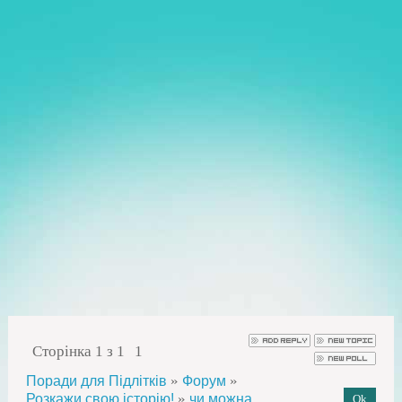
Сторінка
1
з
1
1
»
»
Поради для Підлітків
Форум
»
Розкажи свою історію!
чи можна