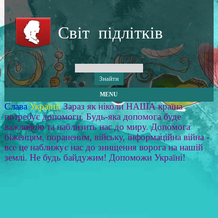
Світ підлітків
MENU
Слава
Україні!
Зараз як ніколи НАША країна
потребує допомоги. Будь-яка допомога буде
важливою та наблизить нас до миру. Допомога
біженцям, пораненим, війську, інформаційна війна -
все це наближує нас до знищення ворога на нашій
землі. Не будь байдужим! Допоможи Україні!