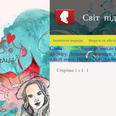
Світ під
Запитати поради
Форум та обго
Слава
Україні!
Зараз як ніколи
до миру. Допомога біженцям, п
нашій землі. Не будь байдужи
Сторінка
1
з
1
1