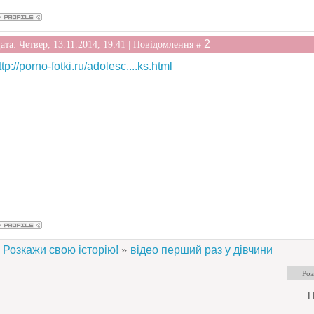
2
ата: Четвер, 13.11.2014, 19:41 | Повідомлення #
ttp://porno-fotki.ru/adolesc....ks.html
»
Розкажи свою історію!
відео перший раз у дівчини
П