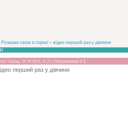
»
Розкажи свою історію!
відео перший раз у дівчини
НИ
1
ата: Середа, 16.10.2013, 11:21 | Повідомлення #
ідео перший раз у дівчини