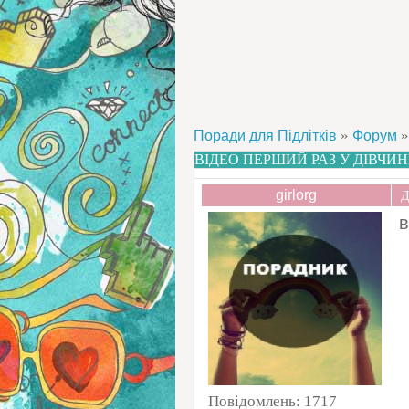
»
»
Поради для Підлітків
Форум
ВІДЕО ПЕРШИЙ РАЗ У ДІВЧИ
girlorg
Д
в
Повідомлень:
1717