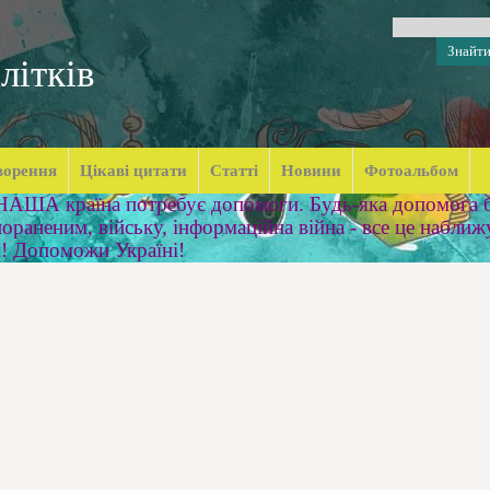
літків
ворення
Цікаві цитати
Статті
Новини
Фотоальбом
 НАША країна потребує допомоги. Будь-яка допомога б
ораненим, війську, інформаційна війна - все це наближ
м! Допоможи Україні!