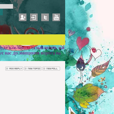
уде важливою та наблизить нас
ує нас до знищення ворога на