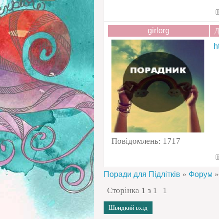
girlorg
Д
h
Повідомлень:
1717
»
»
Поради для Підлітків
Форум
Сторінка
1
з
1
1