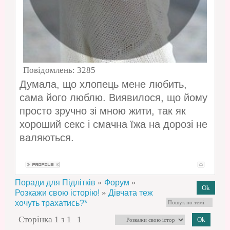
Повідомлень:
3285
Думала, що хлопець мене любить,
сама його люблю. Виявилося, що йому
просто зручно зі мною жити, так як
хороший секс і смачна їжа на дорозі не
валяються.
»
»
Поради для Підлітків
Форум
»
Розкажи свою історію!
Дівчата теж
хочуть трахатись?*
Сторінка
1
з
1
1