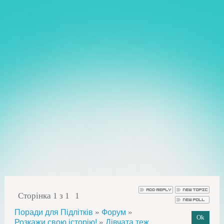
Сторінка
1
з
1
1
»
»
Поради для Підлітків
Форум
»
Розкажи свою історію!
Дівчата теж