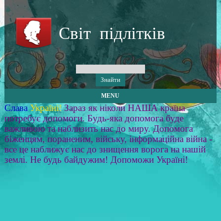
Світ підлітків
MENU
Слава
Україні!
Зараз як ніколи НАША країна
потребує допомоги. Будь-яка допомога буде
важливою та наблизить нас до миру. Допомога
біженцям, пораненим, війську, інформаційна війна -
все це наближує нас до знищення ворога на нашій
землі. Не будь байдужим! Допоможи Україні!