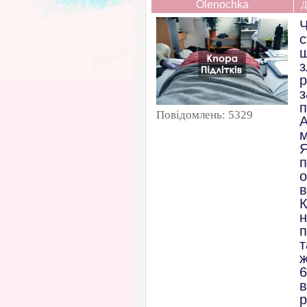
Olenochka
Д
Ч
с
щ
з
р
п
Повідомлень:
5329
А
м
Я
о
в
К
н
п
т
ж
6
р