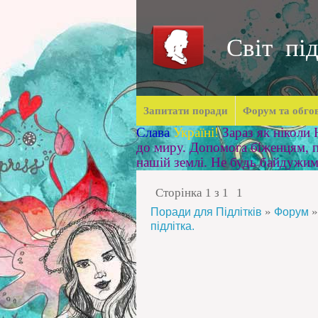
Світ під
Запитати поради
Форум та обго
Слава
Україні!
Зараз як ніколи
до миру. Допомога біженцям, п
нашій землі. Не будь байдужи
Сторінка
1
з
1
1
»
»
Поради для Підлітків
Форум
підлітка.