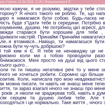
2
ата: Субота, 21.04.2018, 11:20 | Повідомлення #
есно кажучи, я не розумію, звідтки у тебе сті
торону? Я нічого такого не роблю. Те, що нап
иро я намагався бути собою. Будь-ласка н
лість буде з"їдати тебе із середини. Потрібно 
озумінням, душею. Не потрібноц цієї агресії, дл
завжди старався бути хорошим для тебе ,
іднімати настрій. Принаймі Принаймі намагатис
ле..я втомився...Навіщо, ти намагаєшся бут
ожна бути чу-чуть добрішою?
 той ким я Є. Я тебе не ненавиджу це не 
приємно коли ми з тобою проводили разом
бнімаємося. Мені просто на душі від цього ст
сього цього...
оли ти ти пишеш негативні речі то у мене оп
ічого не хочеться робити. Соромно що більше
озитив. Коли, написала про мою неадекватність
ак можна писати, ти навіть не знаєш мене тепе
иття, ти зараз взагалі нічого не знаєш про мене
 років ,я ніколи не зраджував тобі, навіть в ду
всім серцем та душею любив тебе. Але т
озходяться і це нормально. Таке життя , нічого 