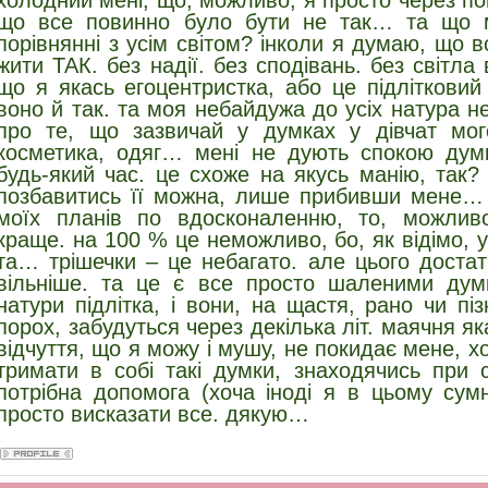
холодний мені, що, можливо, я просто через п
що все повинно було бути не так… та що м
порівнянні з усім світом? інколи я думаю, що 
жити ТАК. без надії. без сподівань. без світла 
що я якась егоцентристка, або це підлітковий 
воно й так. та моя небайдужа до усіх натура н
про те, що зазвичай у думках у дівчат мого 
косметика, одяг… мені не дують спокою дум
будь-який час. це схоже на якусь манію, так?
позбавитись її можна, лише прибивши мене… 
моїх планів по вдосконаленню, то, можливо
краще. на 100 % це неможливо, бо, як відімо, у
та… трішечки – це небагато. але цього доста
вільніше. та це є все просто шаленими дум
натури підлітка, і вони, на щастя, рано чи пі
порох, забудуться через декілька літ. маячня як
відчуття, що я можу і мушу, не покидає мене, х
тримати в собі такі думки, знаходячись при 
потрібна допомога (хоча іноді я в цьому сумн
просто висказати все. дякую…