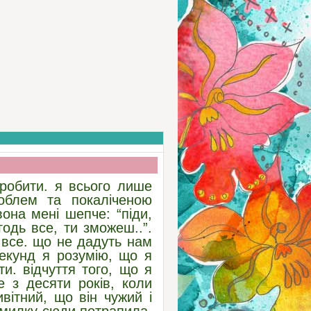
 робити. я всього лише
роблем та покаліченою
она мені шепче: “піди,
одь все, ти зможеш..”.
 все. що не дадуть нам
секунд я розумію, що я
и. відчуття того, що я
з десяти років, коли
вітний, що він чужий і