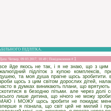
АБІЛЬНОГО ПІДЛІТКА.
1
Дата: Четвер, 09.03.2017, 10:49 | Повідомлення #
все йде якось не так, і я не знаю, що з цим
жалюгідний підліток з купою комплексів, п
душею, та моя душа прагне щось зробитити. в
зроби щось з цим світом дорослих дітей, налаг
часто в думках виникають плани, що врятують
скотитися в безодню пітьми. але через долі 
всього лише дитина, що нічого не можу зробит
МАЮ і МОЖУ щось зробити не покидає мене 
вперше я пізнала, що світ цей не милий і при