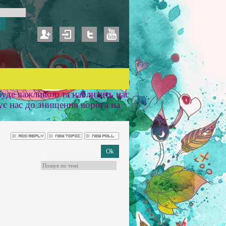
уде важливою та наблизить нас
ує нас до знищення ворога на