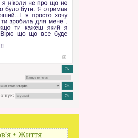
 я ніколи не про що не
но було бути. Я отримав
іший...І я просто хочу
 ти зробила для мене .
якщо ти кажеш який я
. Вірю що що все буде
!!
ошук:
в'я • Життя