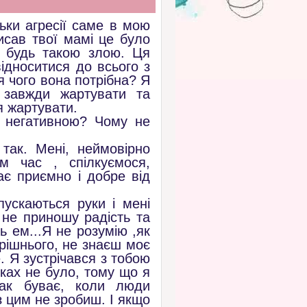
льки агресії саме в мою
исав твої мамі це було
е будь такою злою. Ця
відноситися до всього з
я чого вона потрібна? Я
 завжди жартувати та
я жартувати.
и негативною? Чому не
так. Мені, неймовірно
 час , спілкуємося,
ає приємно і добре від
ускаються руки і мені
 не приношу радість та
 ем...Я не розумію ,як
рішнього, не знаєш моє
. Я зустрічався з тобою
мках не було, тому що я
ак буває, коли люди
з цим не зробиш. І якщо