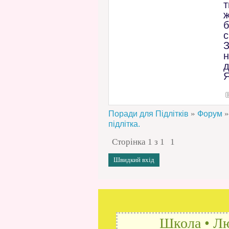
т
ж
б
с
н
д
Я
»
»
Поради для Підлітків
Форум
підлітка.
Сторінка
1
з
1
1
Школа • Лю