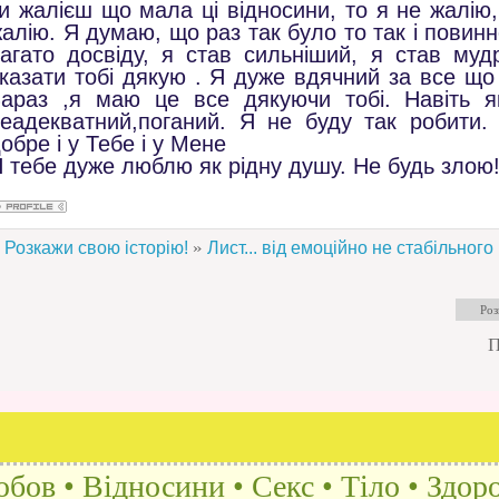
и жалієш що мала ці відносини, то я не жалію,
алію. Я думаю, що раз так було то так і повин
агато досвіду, я став сильніший, я став мудр
казати тобі дякую . Я дуже вдячний за все що
Зараз ,я маю це все дякуючи тобі. Навіть 
еадекватний,поганий. Я не буду так робити
обре і у Тебе і у Мене
 тебе дуже люблю як рідну душу. Не будь злою!
»
Розкажи свою історію!
Лист... від емоційно не стабільного
П
бов • Відносини • Секс • Тіло • Здоро