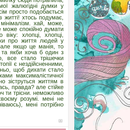
омилку сюди потрапила,
ої жалюгідні думки у
всім просто подобається
в житті! хтось подумає,
мінімалізм. хай, може,
е може спокійно думати
віку: хлопці, хлопці,
ки про життя людей у
 але якщо це манія, то
та якби хоча б один з
, все стало трішечки
топії є нездійсненними,
тньо, щоб дихати стало
ками максималістичної
зно зіструться життям в
ась, правда? але стійке
оч ти трісни. неможливо
своєму розумі. мені не
іваюсь), мені потрібно