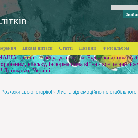
літків
ворення
Цікаві цитати
Статті
Новини
Фотоальбом
 НАША країна потребує допомоги. Будь-яка допомога б
ораненим, війську, інформаційна війна - все це наближ
м! Допоможи Україні!
»
Розкажи свою історію!
Лист... від емоційно не стабільного