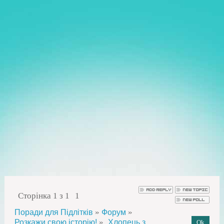
Сторінка
1
з
1
1
»
»
Поради для Підлітків
Форум
»
Розкажи свою історію!
„Хлопець з