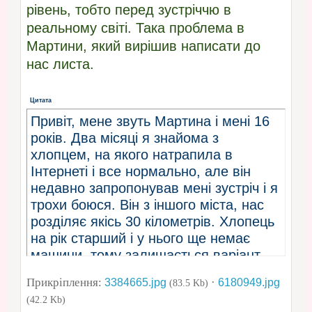
рівень, тобто перед зустріччю в
реальному світі. Така проблема в
Мартини, який вирішив написати до
нас листа.
Цитата
Привіт, мене звуть Мартина і мені 16
років. Два місяці я знайома з
хлопцем, на якого натрапила в
Інтернеті і все нормально, але він
недавно запропонував мені зустріч і я
трохи боюся. Він з іншого міста, нас
розділяє якісь 30 кілометрів. Хлопець
на рік старший і у нього ще немає
машини, тому залишається варіант
проїзду на поїзді. Відразу
Прикріплення:
·
3384665.jpg
6180949.jpg
(83.5 Kb)
запропонував, щоб я приїхала до
(42.2 Kb)
нього і, перш ніж я подумала, то я