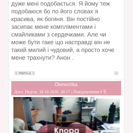
дуже мені подобається. Я йому теж
подобаюся бо по його словах я
красива, як богиня. Він постійно
засипає мене компліментами і
смайликами з сердечками. Але чи
може бути таке що насправді він не
такий милий і чудовий, а просто хоче
мене трахнути? Анон .
Olenochka
5
Дата: Неділя, 18.10.2020, 20:17 | Повідомлення #