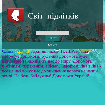
Світ підлітків
MENU
Слава
Україні!
Зараз як ніколи НАША країна
потребує допомоги. Будь-яка допомога буде
важливою та наблизить нас до миру. Допомога
біженцям, пораненим, війську, інформаційна війна -
все це наближує нас до знищення ворога на нашій
землі. Не будь байдужим! Допоможи Україні!