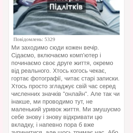
Повідомлень:
5329
Ми заходимо сюди кожен вечір.
Сідаємо, включаємо комп'ютер і
починаємо своє друге життя, окремо
від реального. Хтось когось чекає,
гортає фотографії, читає старі записки.
Хтось просто згладжує свій час серед
численних значків "онлайн". Але так чи
інакше, ми проводимо тут, не
маленький уривок життя. Ми змушуємо
себе знову і знову відкривати цю
вкладку, і напевно пора б вже
зупинитися, але щось тримає нас. Або