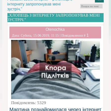
інтернету запропонував мені
зустріч."
„ХЛОПЕЦЬ З ІНТЕРНЕТУ ЗАПРОПОНУВАВ МЕНІ
ЗУСТРІЧ."
Olenochka
1
Дата: Субота, 15.06.2019, 11:15 | Повідомлення #
Повідомлень:
5329
Мартина познайомилася через інтернет