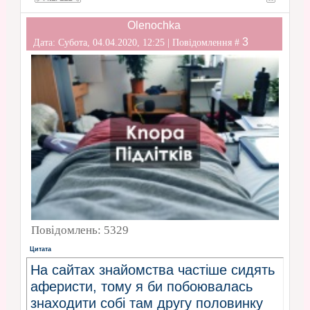
мене, і насправді буде направляти
Olenochka
мене зовсім в інше місце ... якісь
3
Дата: Субота, 04.04.2020, 12:25 | Повідомлення #
поради, хто вже таке проходив, і
може щось мені порадити?".
Повідомлень:
5329
Цитата
На сайтах знайомства частіше сидять
аферисти, тому я би побоювалась
знаходити собі там другу половинку