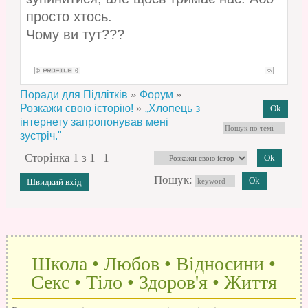
просто хтось.
Чому ви тут???
»
»
Поради для Підлітків
Форум
»
Розкажи свою історію!
„Хлопець з
інтернету запропонував мені
зустріч."
Сторінка
1
з
1
1
Пошук:
Школа • Любов • Відносини •
Секс • Тіло • Здоров'я • Життя