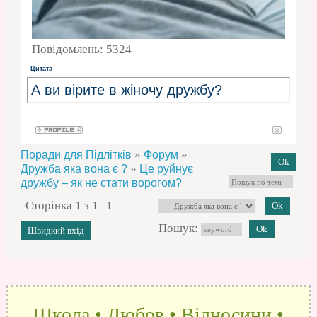
Повідомлень:
5324
Цитата
А ви вірите в жіночу дружбу?
»
»
Поради для Підлітків
Форум
»
Дружба яка вона є ?
Це руйнує
дружбу – як не стати ворогом?
Сторінка
1
з
1
1
Пошук:
Школа • Любов • Відносини •