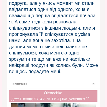
подруга, але у якись момент ми стали
ввідалятися один від одного, хоча я
вважаю що перша ввідалятися почала
я. А саме тоді коли розпочала
спількуватися з іншими людьми, але я
пропонувала їй спілкуватися з усіма
нами, але вона не захотіла. І на
данний момент ми з нею майже не
спілкуємося, хоча мені складно
зрозуміти те що ми вже не настільки
найкращі подруги як колись були. Може
ви щось порадете мені.
Olenochka
11
Дата: Пятниця, 03.04.2020, 13:37 | Повідомлення #