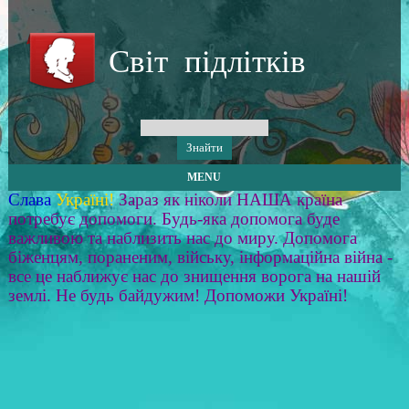
Світ підлітків
MENU
Слава
Україні!
Зараз як ніколи НАША країна
потребує допомоги. Будь-яка допомога буде
важливою та наблизить нас до миру. Допомога
біженцям, пораненим, війську, інформаційна війна -
все це наближує нас до знищення ворога на нашій
землі. Не будь байдужим! Допоможи Україні!