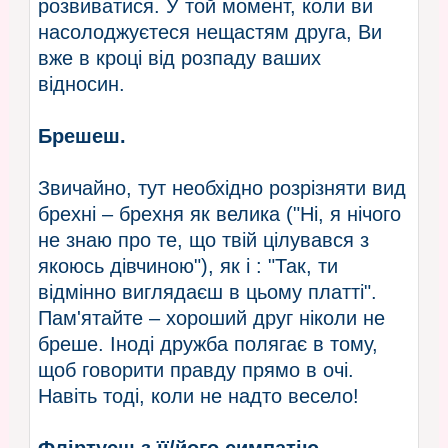
розвиватися. У той момент, коли ви
насолоджуєтеся нещастям друга, Ви
вже в кроці від розпаду ваших
відносин.
Брешеш.
Звичайно, тут необхідно розрізняти вид
брехні – брехня як велика ("Ні, я нічого
не знаю про те, що твій цілувався з
якоюсь дівчиною"), як і : "Так, ти
відмінно виглядаєш в цьому платті".
Пам'ятайте – хороший друг ніколи не
бреше. Іноді дружба полягає в тому,
щоб говорити правду прямо в очі.
Навіть тоді, коли не надто весело!
Фліртуєш з її/його симпатію.