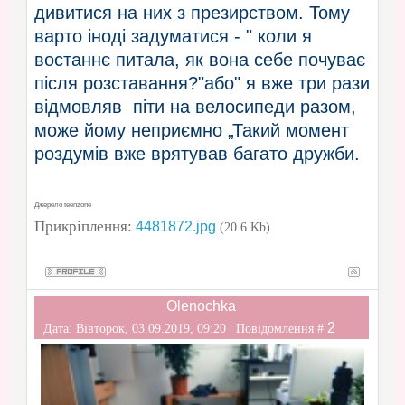
дивитися на них з презирством. Тому
варто іноді задуматися - " коли я
востаннє питала, як вона себе почуває
після розставання?"або" я вже три рази
відмовляв піти на велосипеди разом,
може йому неприємно „Такий момент
роздумів вже врятував багато дружби.
Джерело teenzone
Прикріплення:
4481872.jpg
(20.6 Kb)
Olenochka
2
Дата: Вівторок, 03.09.2019, 09:20 | Повідомлення #