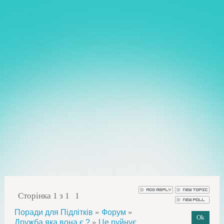
Сторінка
1
з
1
1
»
»
Поради для Підлітків
Форум
»
Дружба яка вона є ?
Це руйнує