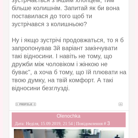
зустрічається з іншим хлопцем, тим
більше колишнім. Запитай як би вона
поставилася до того щоб ти
зустрічався з колишньою?
Ну і якщо зустрічі продовжаться, то я б
запропонував 3й варіант закінчувати
такі відносини. І навіть не тому, що
дружби між чоловіком і жінкою не
буває", а хоча б тому, що їй плювати на
твою думку, на твій комфорт. А такі
відносини безглузді.
Olenochka
3
Дата: Неділя, 15.09.2019, 21:54 | Повідомлення #