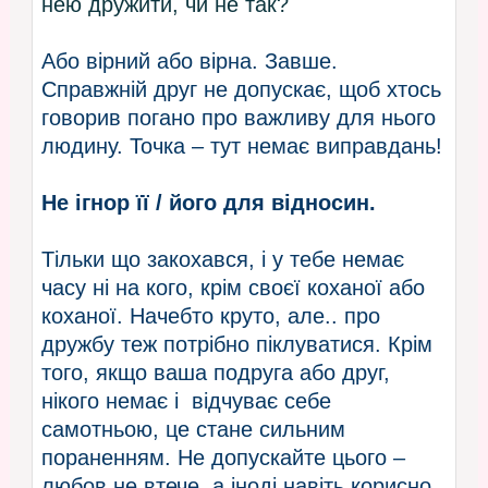
нею дружити, чи не так?
Або вірний або вірна. Завше.
Справжній друг не допускає, щоб хтось
говорив погано про важливу для нього
людину. Точка – тут немає виправдань!
Не ігнор її / його для відносин.
Тільки що закохався, і у тебе немає
часу ні на кого, крім своєї коханої або
коханої. Начебто круто, але.. про
дружбу теж потрібно піклуватися. Крім
того, якщо ваша подруга або друг,
нікого немає і відчуває себе
самотньою, це стане сильним
пораненням. Не допускайте цього –
любов не втече, а іноді навіть корисно