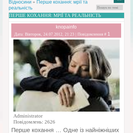
»
Відносини
Перше кохання: мрії та
реальність
ПЕРШЕ КОХАННЯ: МРІЇ ТА РЕАЛЬНІСТЬ
knopainfo
1
Дата: Вівторок, 24.07.2012, 21:23 | Повідомлення #
Administrator
Повідомлень:
2626
Перше кохання … Одне із найніжніших