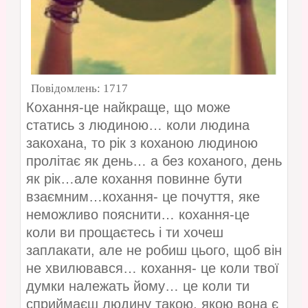
Повідомлень:
1717
Кохання-це найкраще, що може
статись з людиною… коли людина
закохана, то рік з коханою людиною
пролітає як день… а без коханого, день
як рік…але кохання повинне бути
взаємним…кохання- це почуття, яке
неможливо пояснити… кохання-це
коли ви прощаєтесь і ти хочеш
заплакати, але не робиш цього, щоб він
не хвилювався… кохання- це коли твої
думки належать йому… це коли ти
сприймаєш людину такою, якою вона є