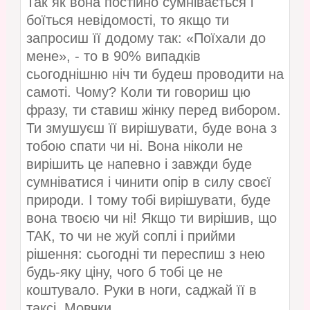
Так як вона постійно сумнівається і
боїться невідомості, то якщо ти
запросиш її додому так: «Поїхали до
мене», - то в 90% випадків
сьогоднішню ніч ти будеш проводити на
самоті. Чому? Коли ти говориш цю
фразу, ти ставиш жінку перед вибором.
Ти змушуєш її вирішувати, буде вона з
тобою спати чи ні. Вона ніколи не
вирішить це напевно і завжди буде
сумніватися і чинити опір в силу своєї
природи. І тому тобі вирішувати, буде
вона твоєю чи ні! Якщо ти вирішив, що
ТАК, то чи не жуй соплі і прийми
рішення: сьогодні ти переспиш з нею
будь-яку ціну, чого б тобі це не
коштувало. Руки в ноги, саджай її в
таксі. Мовчки.