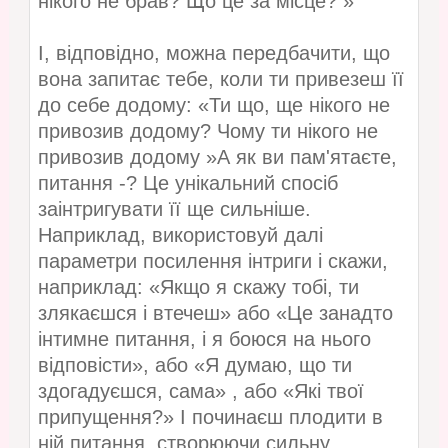
нікого не брав? Що це за місце? »
І, відповідно, можна передбачити, що
вона запитає тебе, коли ти привезеш її
до себе додому: «Ти що, ще нікого не
привозив додому? Чому ти нікого не
привозив додому »А як ви пам'ятаєте,
питання -? Це унікальний спосіб
заінтригувати її ще сильніше.
Наприклад, використовуй далі
параметри посилення інтриги і скажи,
наприклад: «Якщо я скажу тобі, ти
злякаєшся і втечеш» або «Це занадто
інтимне питання, і я боюся на нього
відповісти», або «Я думаю, що ти
здогадуєшся, сама» , або «Які твої
припущення?» І починаєш плодити в
ній питання, створюючи сильну