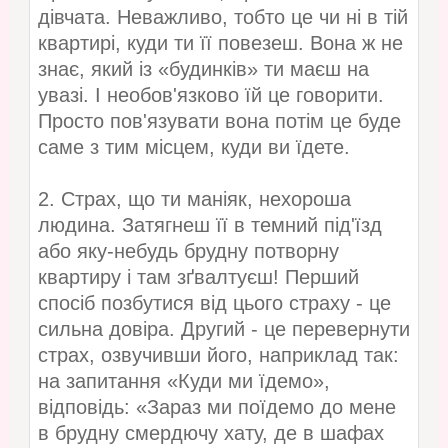
дівчата. Неважливо, тобто це чи ні в тій
квартирі, куди ти її повезеш. Вона ж не
знає, який із «будинків» ти маєш на
увазі. І необов'язково їй це говорити.
Просто пов'язувати вона потім це буде
саме з тим місцем, куди ви їдете.
2. Страх, що ти маніяк, нехороша
людина. Затягнеш її в темний під'їзд
або яку-небудь брудну потворну
квартиру і там зґвалтуєш! Перший
спосіб позбутися від цього страху - це
сильна довіра. Другий - це перевернути
страх, озвучивши його, наприклад так:
на запитання «Куди ми їдемо»,
відповідь: «Зараз ми поїдемо до мене
в брудну смердючу хату, де в шафах