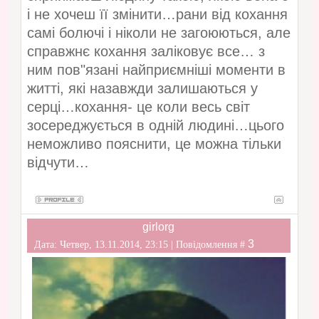
і не хочеш її змінити…рани від кохання
самі болючі і ніколи не загоюються, але
справжнє кохання заліковує все… з
ним пов"язані найприємніші моменти в
житті, які назавжди залишаються у
серці…кохання- це коли весь світ
зосереджується в одній людині…цього
неможливо пояснити, це можна тільки
відчути…
girlorg
3
Дата: Четвер, 13.11.2014, 23:15 | Повідомлення #