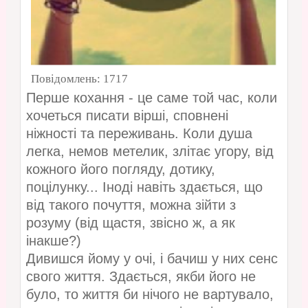
Повідомлень:
1717
Перше кохання - це саме той час, коли
хочеться писати вірші, сповнені
ніжності та переживань. Коли душа
легка, немов метелик, злітає угору, від
кожного його погляду, дотику,
поцілунку... Іноді навіть здається, що
від такого почуття, можна зійти з
розуму (від щастя, звісно ж, а як
інакше?)
Дивишся йому у очі, і бачиш у них сенс
свого життя. Здається, якби його не
було, то життя би нічого не вартувало,