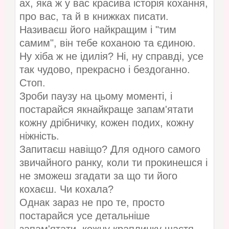
ах, яка ж у вас красива історія кохання,
про вас, та й в книжках писати.
Називаєш його найкращим і "тим
самим", він тебе коханою та єдиною.
Ну хіба ж не ідилія? Ні, ну справді, усе
так чудово, прекрасно і бездоганно.
Стоп.
Зроби паузу на цьому моменті, і
постарайся якнайкраще запам'ятати
кожну дрібничку, кожен подих, кожну
ніжність.
Запитаєш навіщо? Для одного самого
звичайного ранку, коли ти прокинешся і
не зможеш згадати за що ти його
кохаєш. Чи кохала?
Однак зараз не про те, просто
постарайся усе детальніше