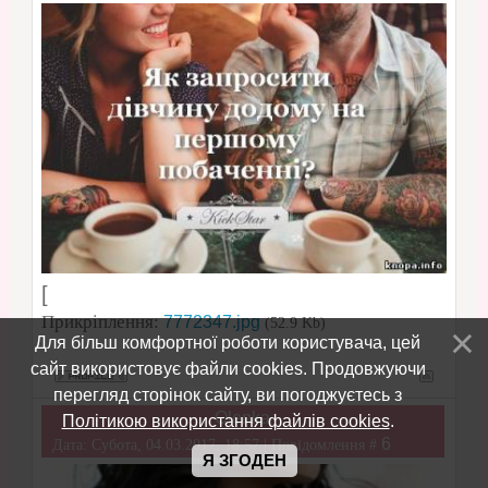
[
Прикріплення:
7772347.jpg
(52.9 Kb)
Для більш комфортної роботи користувача, цей
сайт використовує файли cookies. Продовжуючи
перегляд сторінок сайту, ви погоджуєтесь з
Olenka
Політикою використання файлів cookies
.
6
Дата: Субота, 04.03.2017, 18:57 | Повідомлення #
Я ЗГОДЕН