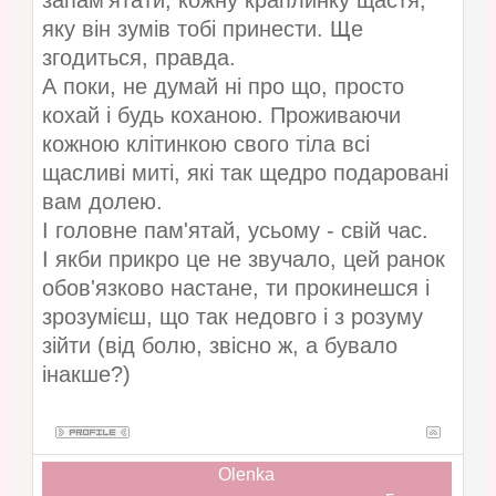
запам'ятати, кожну краплинку щастя,
яку він зумів тобі принести. Ще
згодиться, правда.
А поки, не думай ні про що, просто
кохай і будь коханою. Проживаючи
кожною клітинкою свого тіла всі
щасливі миті, які так щедро подаровані
вам долею.
І головне пам'ятай, усьому - свій час.
І якби прикро це не звучало, цей ранок
обов'язково настане, ти прокинешся і
зрозумієш, що так недовго і з розуму
зійти (від болю, звісно ж, а бувало
інакше?)
Olenka