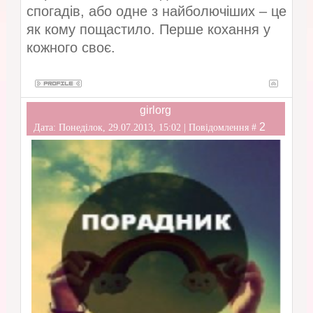
спогадів, або одне з найболючіших – це
як кому пощастило. Перше кохання у
кожного своє.
girlorg
2
Дата: Понеділок, 29.07.2013, 15:02 | Повідомлення #