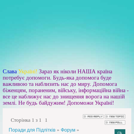
Слава
Україні!
Зараз як ніколи НАША країна
потребує допомоги. Будь-яка допомога буде
важливою та наблизить нас до миру. Допомога
біженцям, пораненим, війську, інформаційна війна -
все це наближує нас до знищення ворога на нашій
землі. Не будь байдужим! Допоможи Україні!
Сторінка
1
з
1
1
»
»
Поради для Підлітків
Форум