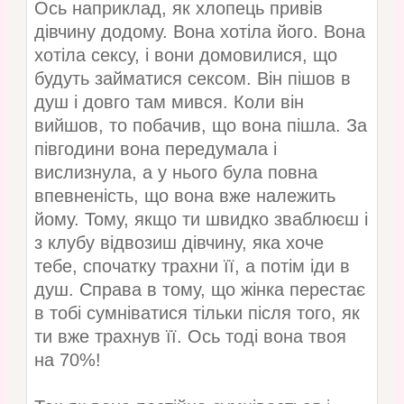
Ось наприклад, як хлопець привів
дівчину додому. Вона хотіла його. Вона
хотіла сексу, і вони домовилися, що
будуть займатися сексом. Він пішов в
душ і довго там мився. Коли він
вийшов, то побачив, що вона пішла. За
півгодини вона передумала і
вислизнула, а у нього була повна
впевненість, що вона вже належить
йому. Тому, якщо ти швидко зваблюєш і
з клубу відвозиш дівчину, яка хоче
тебе, спочатку трахни її, а потім іди в
душ. Справа в тому, що жінка перестає
в тобі сумніватися тільки після того, як
ти вже трахнув її. Ось тоді вона твоя
на 70%!