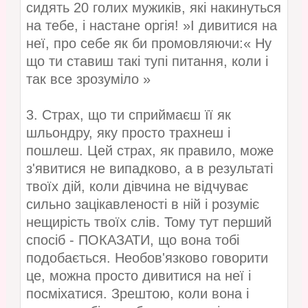
сидять 20 голих мужиків, які накинуться
на тебе, і настане оргія! »І дивитися на
неї, про себе як би промовляючи:« Ну
що ти ставиш такі тупі питання, коли і
так все зрозуміло »
3. Страх, що ти сприймаєш її як
шльондру, яку просто трахнеш і
пошлеш. Цей страх, як правило, може
з'явитися не випадково, а в результаті
твоїх дій, коли дівчина не відчуває
сильно зацікавленості в ній і розуміє
нещирість твоїх слів. Тому тут перший
спосіб - ПОКАЗАТИ, що вона тобі
подобається. Необов'язково говорити
це, можна просто дивитися на неї і
посміхатися. Зрештою, коли вона і