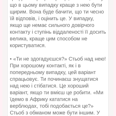
що в цьому випадку краще з нею бути
щирим. Вона буде бачити, що ти чесно
їй відповів, і оцінить це. У випадку,
якщо ще немає сильного довірчого
контакту і ступінь віддаленості її досить
велика, краще цим способом не
користуватися.
• «Ти не здогадуєшся?» Стьоб над нею!
При хорошому контакті, як і в
попередньому випадку, цей варіант
спрацьовує. Ти починаєш знущатися
над нею і стібатися. Це хороший
варіант, якщо ти вмієш це робити. «Ми
їдемо в Африку кататися на
верблюдах, тобі подобається це?»
Стьоб з обманом може бути іншим. У