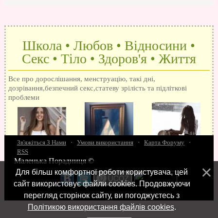
Школа • Любов • Відносини •
Секс • Тіло • Здоров'я • Життя
Все про дорослішання, менструацію, такі дні,
дозрівання,безпечний секс,статеву зрілість та підліткові
проблеми
Зв'яжіться З Нами
·
Умови використання
·
Карта Форуму
·
RSS
Маленька Порадниця ©
15 запитань про секс
Як досягти оргазм
Біль при сексі
Анальний секс
Про
Для більш комфортної роботи користувача, цей
поцілунки
Позбуваємось синців
завагітніти після першого разу
Хлопець хоче сексу
Як
сайт використовує файли cookies. Продовжуючи
робити мінєт
"Люблю" і "кохаю" різниця
Про перший секс
Займатися сексом
перегляд сторінок сайту, ви погоджуєтесь з
Політикою використання файлів cookies
.