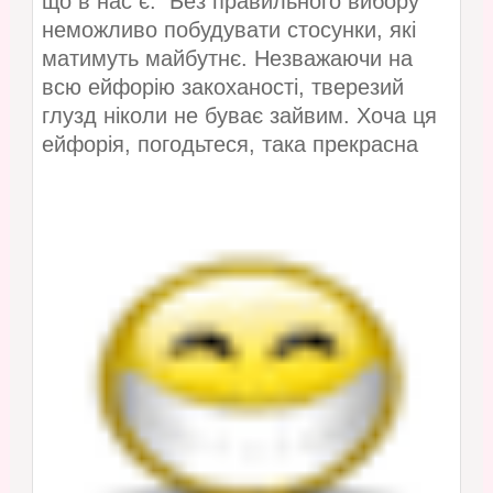
що в нас є. Без правильного вибору
неможливо побудувати стосунки, які
матимуть майбутнє. Незважаючи на
всю ейфорію закоханості, тверезий
глузд ніколи не буває зайвим. Хоча ця
ейфорія, погодьтеся, така прекрасна