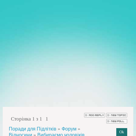
Сторінка
1
з
1
1
»
»
Поради для Підлітків
Форум
»
Відносини
Вибираємо чоловіків