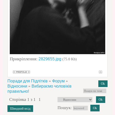
Прикріплення:
2829655.jpg
(75.0 Kb)
»
»
Поради для Підлітків
Форум
»
Відносини
Вибираємо чоловіків
правильно!
Сторінка
1
з
1
1
Пошук: