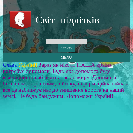
Світ підлітків
MENU
Слава
Україні!
Зараз як ніколи НАША країна
потребує допомоги. Будь-яка допомога буде
важливою та наблизить нас до миру. Допомога
біженцям, пораненим, війську, інформаційна війна -
все це наближує нас до знищення ворога на нашій
землі. Не будь байдужим! Допоможи Україні!