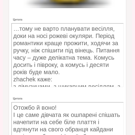
Цитата
…тому не варто планувати весілля,
доки на носі рожеві окуляри. Період
романтики краще прожити, ходячи за
ручку, ніж спішити під вінець. Питання
часу – дуже делікатна тема. Комусь
досить і півроку, а комусь і десяти
років буде мало.
zhachek каже:
з лімузинами, з шикарним весіллям, з
прибамбасами, і він був дуже багатий
Цитата
– за півроку розійшлися!людині
Отожбо й воно!
просто хотілося казки, а не шлюбного
І це саме дівчата як ошпарені спішать
життя.
начепити на себе біле плаття і
Окрім того, ще ніхто не відміняв
вдгянути на свого обранця кайдани
принципу “знайся кінь з конем…”