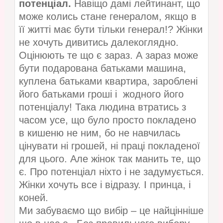
потенціал.
Навіщо дамі лейтинант, що
може колись стане генералом, якщо в
її житті має бути тільки генерал!? Жінки
не хочуть дивитись далекоглядно.
Оцінюють те що є зараз. А зараз може
бути подарована батьками машина,
куплена батьками квартира, зароблені
його батьками гроші і жодного його
потенціалу! Така людина втратись з
часом усе, що було просто покладено
в кишеню не ним, бо не навчилась
цінувати ні грошей, ні праці покладеної
для цього. Але жінок так манить те, що
є. Про потенціал ніхто і не задумується.
Жінки хочуть все і відразу. І принца, і
коней.
Ми забуваємо що вибір – це найцінніше