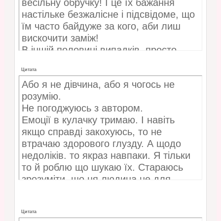
весільну обручку! І це їх бажання
настільке безжалісне і підсвідоме, що
їм часто байдуже за кого, аби лиш
вискочити заміж!
В іншій половині випадків, просто
дійсно напридумують собі ідеальний
Цитата
образ, а потім ходять і розказують, що
Або я не дівчина, або я чогось не
“всі вони однакові”… як на шию
розумію.
кидалась то не казала шо він такий як
Не погоджуюсь з автором.
всі!
Емоції в кулачку тримаю. І навіть
якщо справді закохуюсь, то не
втрачаю здорового глузду. А щодо
недоліків. то якраз навпаки. Я тільки
то й роблю що шукаю їх. Стараюсь
зрозуміти, що ця людина не для
мене, бо не в силі перетерпіти чи
звикнути до тих недоліків.
Цитата
І заміж не спішу, можливо навіть