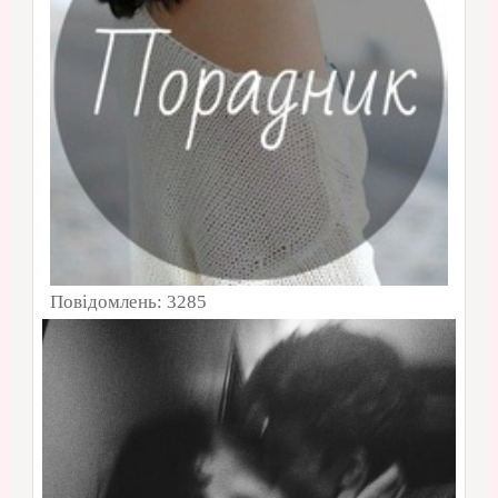
не бачу. Природньо думати про те, чи
буде та людина хорошим
батьком\матір’ю твоїх дітей і все-таки
будувати якісь плани. Хоча для
розуміння того кожному свій час
приходить)
А те що завтра може не настати і
треба любити кохану людину так ніби
то останній день-погоджуюсь)
Повідомлень:
3285