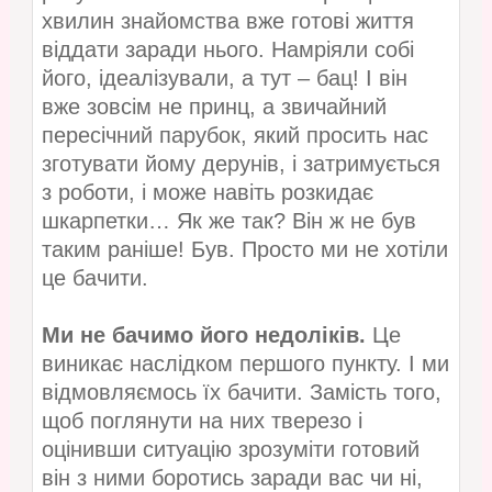
хвилин знайомства вже готові життя
віддати заради нього. Намріяли собі
його, ідеалізували, а тут – бац! І він
вже зовсім не принц, а звичайний
пересічний парубок, який просить нас
зготувати йому дерунів, і затримується
з роботи, і може навіть розкидає
шкарпетки… Як же так? Він ж не був
таким раніше! Був. Просто ми не хотіли
це бачити.
Ми не бачимо його недоліків.
Це
виникає наслідком першого пункту. І ми
відмовляємось їх бачити. Замість того,
щоб поглянути на них тверезо і
оцінивши ситуацію зрозуміти готовий
він з ними боротись заради вас чи ні,