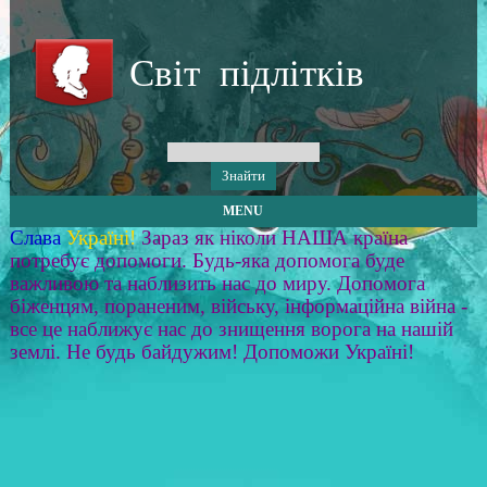
Світ підлітків
MENU
Слава
Україні!
Зараз як ніколи НАША країна
потребує допомоги. Будь-яка допомога буде
важливою та наблизить нас до миру. Допомога
біженцям, пораненим, війську, інформаційна війна -
все це наближує нас до знищення ворога на нашій
землі. Не будь байдужим! Допоможи Україні!