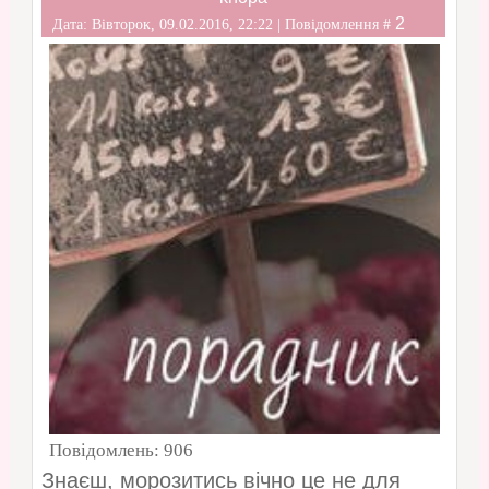
2
Дата: Вівторок, 09.02.2016, 22:22 | Повідомлення #
Повідомлень:
906
Знаєш, морозитись вічно це не для