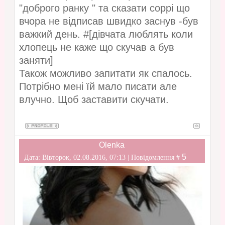
"доброго ранку " та сказати соррі що
вчора не відписав швидко заснув -був
важкий день. #[дівчата люблять коли
хлопець не каже що скучав а був
заняти]
Також можливо запитати як спалось.
Потрібно мені їй мало писати але
влучно. Щоб заставити скучати.
Olenka
5
Дата: Вівторок, 02.08.2016, 07:13 | Повідомлення #