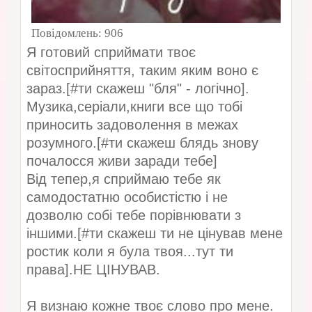
Повідомлень:
906
Я готовий сприймати твоє
світосприйняття, таким яким воно є
зараз.[#ти скажеш "бля" - логічно].
Музика,серіали,книги все що тобі
приносить задоволення в межах
розумного.[#ти скажеш блядь знову
почалосся живи заради тебе]
Від тепер,я сприймаю тебе як
самодостатню особистістю і не
дозволю собі тебе порівнювати з
іншими.[#ти скажеш ти не цінував мене
ростик коли я була твоя...тут ти
права].НЕ ЦІНУВАВ.
Я визнаю кожне твоє слово про мене.