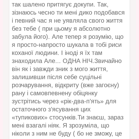
так шалено притягує докупи. Так,
зізнаюсь чесно ти мені дико подобався
і певний час я не уявляла свого життя
без тебе ( при цьому я абсолютно
забула його). Але тепер я розумію, що
я просто-напросто шукала в тобі риси
коханої людини. І іноді я їх там
знаходила Але... ОДНА НІЧ.Звичайно
він як і завжди зник з мого життя,
залишивши після себе суцільні
розчарування, відкриту (вже загоєну)
рану і самовпевнену обіцянку
зустрітись через «рік-два-п’ять» для
остаточного з’ясування цих
«тупикових» стосунків.Ти знаєш, зараз
мені взагалі ніяк. Я зрозуміла, що
ніколи з ним не буду ( бо не зможу, це