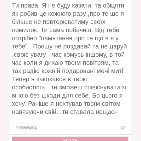
Ти права. Я не буду казати, та обіцяти
як робив це кожного разу ,про те що я
більше не повторюватиму своїх
помилок. Ти сама побачиш. Від тебе
потрібно "памятання про те що я є у
тебе" . Прошу не роздавай та не даруй
,свою увагу - час комусь іншому, в той
час коли я дихаю твоїм повітрям, та
так радію кожній подаровані мені миті.
Тепер я закохався в твою
особистість...ти зможеш співіснувати зі
мною без шкоди для себе. Бо цього я
хочу. Раніше я нехтував твоїм світом
навязуючи свій...ти ставала нещасн
knopa