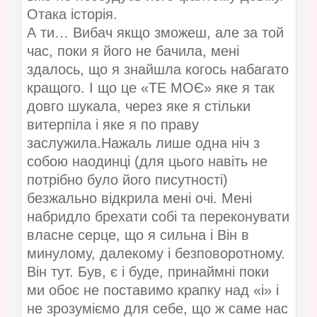
Отака історія.
А ти… Вибач якщо зможеш, але за той
час, поки я його не бачила, мені
здалось, що я знайшла когось набагато
кращого. І що це «ТЕ МОЄ» яке я так
довго шукала, через яке я стільки
витерпіла і яке я по праву
заслужила.Нажаль лише одна ніч з
собою наодинці (для цього навіть не
потрібно було його писутності)
безжально відкрила мені очі. Мені
набридло брехати собі та переконувати
власне серце, що я сильна і Він в
минулому, далекому і безповоротному.
Він тут. Був, є і буде, принаймні поки
ми обоє не поставимо крапку над «і» і
не зрозуміємо для себе, що ж саме нас