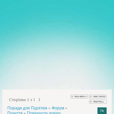
Сторінка
1
з
1
1
»
»
Поради для Підлітків
Форум
»
Почуття
Повернути довіру