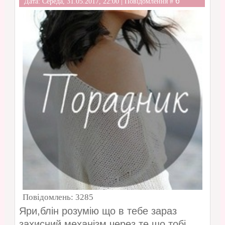
6
Дата: Середа, 31.05.2017, 22:00 | Повідомлення #
Повідомлень:
3285
Яри,блін розумію що в тебе зараз
захисний механізм через те що тобі