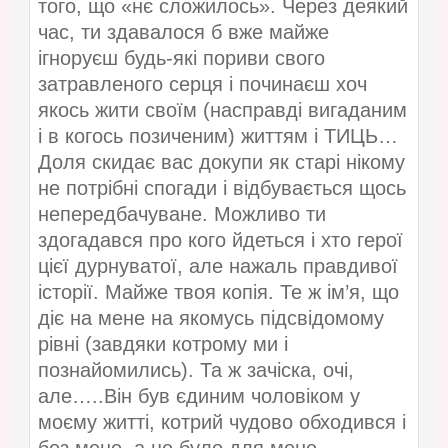
того, що «нє сложилось». Через деякий
час, ти здавалося б вже майже
ігноруєш будь-які пориви свого
затравленого серця і починаєш хоч
якось жити своїм (насправді вигаданим
і в когось позиченим) життям і ТИЦЬ…
Доля скидає вас докупи як старі нікому
не потрібні спогади і відбувається щось
непередбачуване. Можливо ти
здогадався про кого йдеться і хто герої
цієї дурнуватої, але нажаль правдивої
історії. Майже твоя копія. Те ж ім’я, що
діє на мене на якомусь підсвідомому
рівні (завдяки котрому ми і
познайомились). Та ж зачіска, очі,
але…..Він був єдиним чоловіком у
моєму житті, котрий чудово обходився і