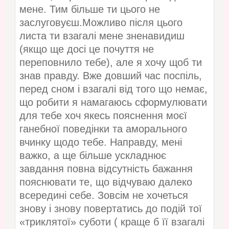
мене. Тим більше ти цього не
заслуговуєш.Можливо після цього
листа ти взагалі мене зненавидиш
(якщо ще досі це почуття не
переповнило тебе), але я хочу щоб ти
знав правду. Вже довший час поспіль,
перед сном і взагалі від того що немає,
що робити я намагаюсь сформулювати
для тебе хоч якесь пояснення моєї
ганебної поведінки та аморального
вчинку щодо тебе. Направду, мені
важко, а ще більше ускладнює
завдання повна відсутність бажання
пояснювати те, що відчуваю далеко
всередині себе. Зовсім не хочеться
знову і знову повертатись до подій тої
«триклятої» суботи ( краще б її взагалі