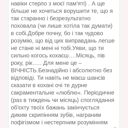
навіки стерло з моєї пам’яті) . А ще
більше не хочеться ворушити те, що я
так старанно і безрезультатно
поховала (чи лише хотіла так думати)
в собі.Добре почну, бо і так чудово
розумію, що від цих виправдань легше
не стане ні мені ні тобі.Уяви, що ти
сильно когось кохаєш….Місяць, пів
року, рік….. Для мене це –
ВІЧНІСТЬ.Безнадійно і абсолютно без
відповіді. Ти навіть не маєш шансів
сказати в кохані очі те дурне
сакраментальне «люблю». Періодичне
(раз в тиждень чи місяць) споглядання
об’єкту твоїх бажань закінчується
диким скрипінням зубів, награним
пофігізмом і нестерпним розумінням