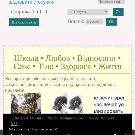
,відновити стосунки.
Сторінка
1
з
1
1
Пошук:
Школа • Любов • Відносини •
Секс • Тіло • Здоров'я • Життя
Все про дорослішання, менструацію, такі дні,
дозрівання,безпечний секс,статеву зрілість та підліткові
проблеми
Зв'яжіться З Нами
·
Умови використання
·
Карта Форуму
·
RSS
Маленька Порадниця ©
15 запитань про секс
Як досягти оргазм
Біль при сексі
Анальний секс
Про