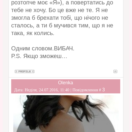
розтопче моє «Я»), а повертатись до
тебе не хочу. Бо це вже не те. Я не
змогла б брехати тобі, що нічого не
сталось, а ти б мучився тим, що я не
така, як колись.
Одним словом.ВИБАЧ.
P.S. Якщо зможеш…
Olenka
3
Дата: Неділя, 24.07.2016, 11:40 | Повідомлення #