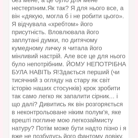
без мене, а це було для мене
нестерпним.Як так? Я для нього все, а
він «дякую, могла б і не робити цього».
Я відчувала «хребтом» його
присутність. Вловлювала його
заплутані думки, по дитячому
кумедному личку я читала його
мінливий настрій. Але все це для нього
було непотрібним. ЙОМУ НЕПОТРІБНА
БУЛА НАВІТЬ Я!Здається перший (чи
тисячний з огляду на стару як світ
історію наших стосунків) крок зробити
так само легко як запалити сірник... і
що далі? Дивитись як він розгоряється
в неконтрольоване ніким полум’я, яке
врешті поглине мою легкозаймисту
натуру? Потім може бути надто пізно і я
вже не позбудусь його фантому довіку.