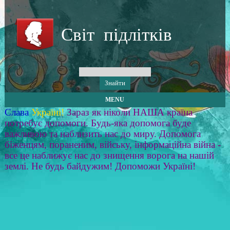
Світ підлітків
MENU
Слава
Україні!
Зараз як ніколи НАША країна
потребує допомоги. Будь-яка допомога буде
важливою та наблизить нас до миру. Допомога
біженцям, пораненим, війську, інформаційна війна -
все це наближує нас до знищення ворога на нашій
землі. Не будь байдужим! Допоможи Україні!