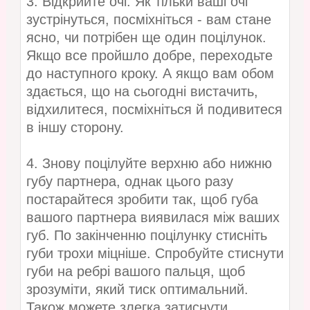
3. Відкрийте очі. Як тільки ваші очі
зустрінуться, посміхніться - вам стане
ясно, чи потрібен ще один поцілунок.
Якщо все пройшло добре, переходьте
до наступного кроку. А якщо вам обом
здається, що на сьогодні вистачить,
відхилитеся, посміхніться й подивитеся
в іншу сторону.
4. Знову поцілуйте верхню або нижню
губу партнера, однак цього разу
постарайтеся зробити так, щоб губа
вашого партнера виявилася між ваших
губ. По закінченню поцілунку стисніть
губи трохи міцніше. Спробуйте стиснути
губи на ребрі вашого пальця, щоб
зрозуміти, який тиск оптимальний.
Також можете злегка затиснути