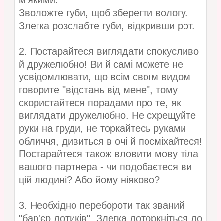
м'якими.
Зволожте губи, щоб зберегти вологу.
Злегка розслабте губи, відкривши рот.
2. Постарайтеся виглядати спокусливо
й дружелюбно! Ви й самі можете не
усвідомлювати, що всім своїм видом
говорите "відстань від мене", тому
скористайтеся порадами про те, як
виглядати дружелюбно. Не схрещуйте
руки на груди, не торкайтесь руками
обличчя, дивиться в очі й посміхайтеся!
Постарайтеся також вловити мову тіла
вашого партнера - чи подобаєтеся ви
цій людині? Або йому ніяково?
3. Необхідно перебороти так званий
"бар'єр дотиків". Злегка доторкніться до