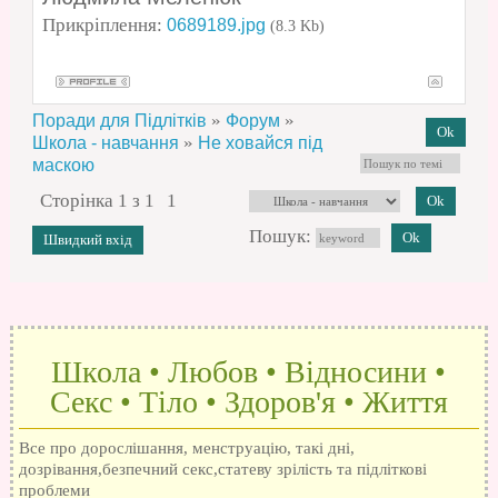
Прикріплення:
0689189.jpg
(8.3 Kb)
»
»
Поради для Підлітків
Форум
»
Школа - навчання
Не ховайся під
маскою
Сторінка
1
з
1
1
Пошук:
Школа • Любов • Відносини •
Секс • Тіло • Здоров'я • Життя
Все про дорослішання, менструацію, такі дні,
дозрівання,безпечний секс,статеву зрілість та підліткові
проблеми