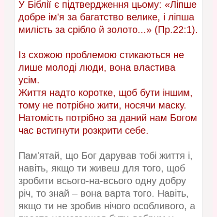
У Біблії є підтвердження цьому: «Ліпше
добре ім'я за багатство велике, і ліпша
милість за срібло й золото...» (Пр.22:1).
Із схожою проблемою стикаються не
лише молоді люди, вона властива
усім.
Життя надто коротке, щоб бути іншим,
тому не потрібно жити, носячи маску.
Натомість потрібно за даний нам Богом
час встигнути розкрити себе.
Пам'ятай, що Бог дарував тобі життя і,
навіть, якщо ти живеш для того, щоб
зробити всього-на-всього одну добру
річ, то знай – вона варта того. Навіть,
якщо ти не зробив нічого особливого, а