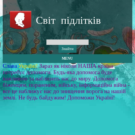
Світ підлітків
MENU
Слава
Україні!
Зараз як ніколи НАША країна
потребує допомоги. Будь-яка допомога буде
важливою та наблизить нас до миру. Допомога
біженцям, пораненим, війську, інформаційна війна -
все це наближує нас до знищення ворога на нашій
землі. Не будь байдужим! Допоможи Україні!