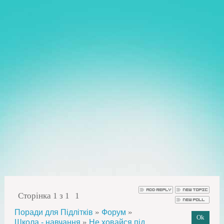
Сторінка
1
з
1
1
»
»
Поради для Підлітків
Форум
»
Школа - навчання
Не ховайся під