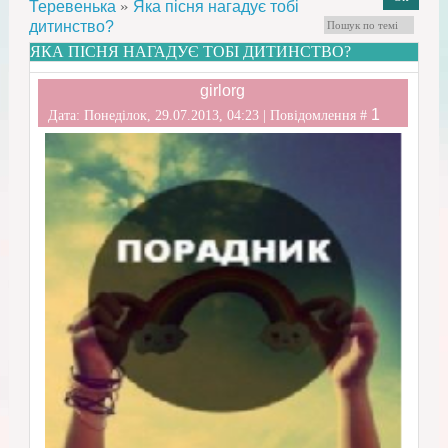
»
Теревенька
Яка пісня нагадує тобі
дитинство?
ЯКА ПІСНЯ НАГАДУЄ ТОБІ ДИТИНСТВО?
girlorg
1
Дата: Понеділок, 29.07.2013, 04:23 | Повідомлення #