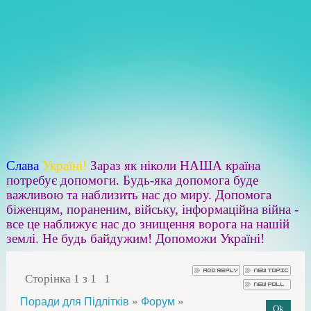
Слава
Україні!
Зараз як ніколи НАША країна
потребує допомоги. Будь-яка допомога буде
важливою та наблизить нас до миру. Допомога
біженцям, пораненим, війську, інформаційна війна -
все це наближує нас до знищення ворога на нашій
землі. Не будь байдужим! Допоможи Україні!
Сторінка
1
з
1
1
»
»
Поради для Підлітків
Форум