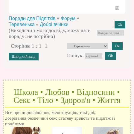
»
»
Поради для Підлітків
Форум
»
Теревенька
Добрі вчинки
(Виходячи з мого досвіду, можу дати
пораду: не потрібно)
Сторінка
1
з
1
1
Пошук:
Школа • Любов • Відносини •
Секс • Тіло • Здоров'я • Життя
Все про дорослішання, менструацію, такі дні,
дозрівання,безпечний секс,статеву зрілість та підліткові
проблеми