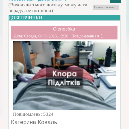
(Виходячи з мого досвіду, можу дати
пораду: не потрібно)
ДОБРІ ВЧИНКИ
Olenochka
1
Дата: Середа, 08.03.2023, 12:20 | Повідомлення #
Повідомлень:
5324
Катерина Коваль