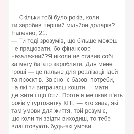
— Скільки тобі було років, коли
ти заробив перший мільйон доларів?
Напевно, 21.
— Ти тоді зрозумів, що більше можеш
не працювати, бо фінансово
незалежний?Я ніколи не ставив собі
за мету багато заробляти. Для мене
гроші — це пальне для реалізації ідей
та проєктів. Звісно, є базові потреби,
на які ти витрачаєш кошти — мати
де жити і що їсти. Проте я мешкав п’ять
років у гуртожитку КПІ, — хто знає, які
там умови для життя, той розуміє,
що коли ти звідти виходиш, то тебе
влаштовують будь-які умови.