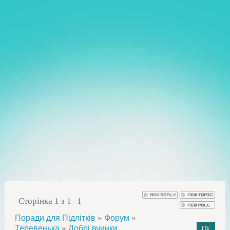
Сторінка
1
з
1
1
»
»
Поради для Підлітків
Форум
»
Теревенька
Добрі вчинки