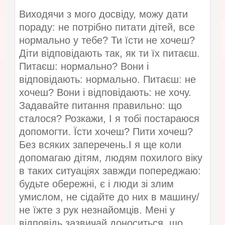
Виходячи з мого досвіду, можу дати
пораду: не потрібно питати дітей, все
нормально у тебе? Ти їсти не хочеш?
Діти відповідають так, як ти їх питаєш.
Питаєш: нормально? Вони і
відповідають: нормально. Питаєш: не
хочеш? Вони і відповідають: не хочу.
Задавайте питання правильно: що
сталося? Розкажи, І я тобі постараюся
допомогти. Їсти хочеш? Пити хочеш?
Без всяких заперечень.І я ще коли
допомагаю дітям, людям похилого віку
в таких ситуаціях завжди попереджаю:
будьте обережні, є і люди зі злим
умислом, не сідайте до них в машину/
не їжте з рук незнайомців. Мені у
відповідь зазвичай доноситься, що