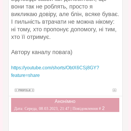
вони так не роблять, просто я
викликаю довіру, але блін, всяке буває.
І пильність втрачати не можна нікому:
ні тому, хто пропонує допомогу, ні тим,
хто її отримує.
Автору каналу повага)
https://youtube.com/shorts/ObtX6CSj8GY?
feature=share
Анонімно
2
Дата: Середа, 08.03.2023, 21:47 | Повідомлення #