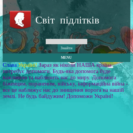
Світ підлітків
MENU
Слава
Україні!
Зараз як ніколи НАША країна
потребує допомоги. Будь-яка допомога буде
важливою та наблизить нас до миру. Допомога
біженцям, пораненим, війську, інформаційна війна -
все це наближує нас до знищення ворога на нашій
землі. Не будь байдужим! Допоможи Україні!