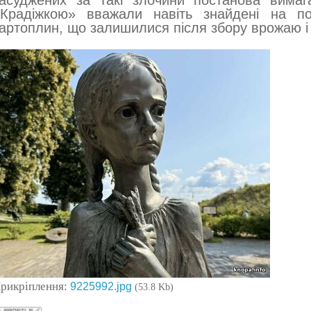
асуджених за такі злочини постанова вимаг
Крадіжкою» вважали навіть знайдені на по
артоплин, що залишилися після збору врожаю і 
рикріплення:
9225992.jpg
(53.8 Kb)