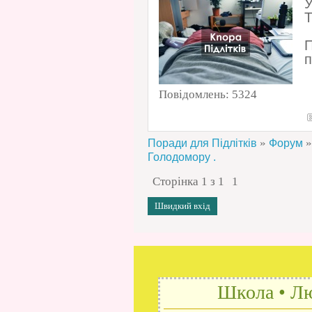
У
Т
П
п
Повідомлень:
5324
»
»
Поради для Підлітків
Форум
Голодомору .
Сторінка
1
з
1
1
Школа • Лю