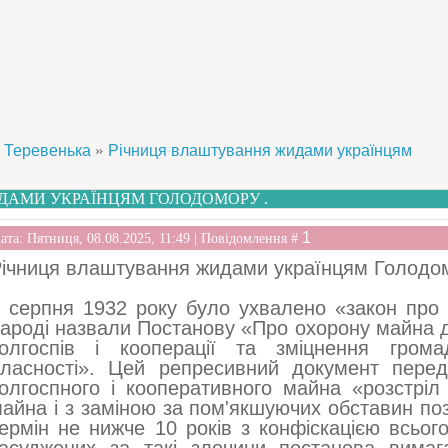
»
Теревенька
Річниця влаштування жидами українцям
ДАМИ УКРАЇНЦЯМ ГОЛОДОМОРУ .
1
ата: Пятниця, 08.08.2025, 11:49 | Повідомлення #
ічниця влаштування жидами українцям Голодом
 серпня 1932 року було ухвалено «закон про п
ароді назвали Постанову «Про охорону майна 
олгоспів і кооперації та зміцнення громадс
ласності». Цей репресивний документ пере
олгоспного і кооперативного майна «розстріл 
айна і з заміною за пом'якшуючих обставин п
ермін не нижче 10 років з конфіскацією всьог