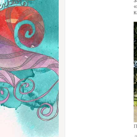
з
«
к
П