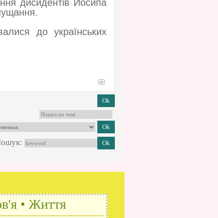
ення дисидентів Йосипа
нущання.
валися до українських
ошук:
в'я • Життя