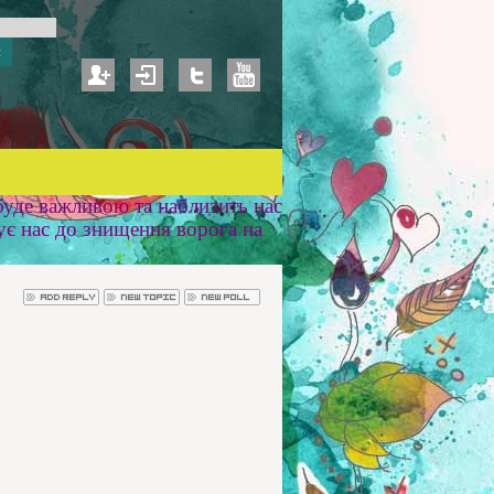
уде важливою та наблизить нас
ує нас до знищення ворога на