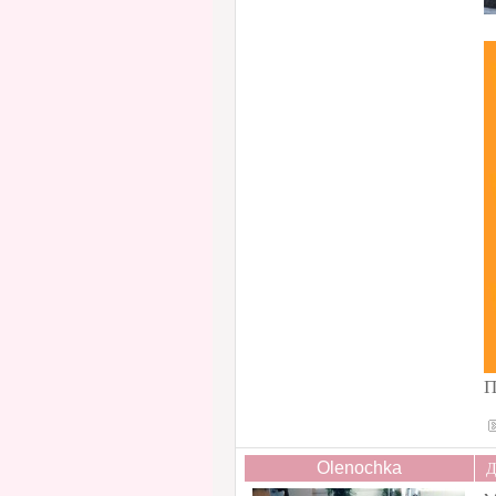
П
Olenochka
Д