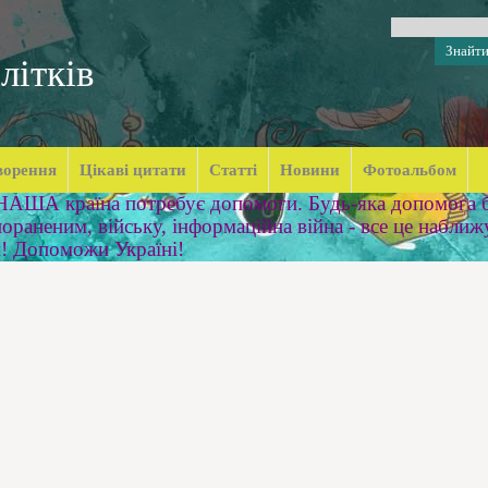
літків
ворення
Цікаві цитати
Статті
Новини
Фотоальбом
 НАША країна потребує допомоги. Будь-яка допомога б
ораненим, війську, інформаційна війна - все це наближ
м! Допоможи Україні!