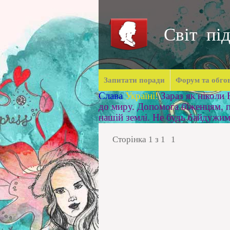
Світ під
Запитати поради
Форум та обго
Слава
Україні!
Зараз як ніколи
до миру. Допомога біженцям, п
нашій землі. Не будь байдужи
Сторінка
1
з
1
1