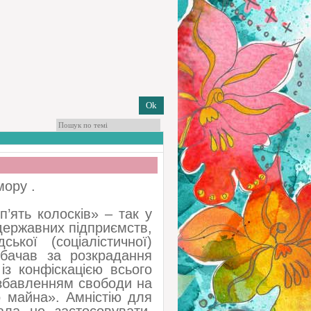
ору .
’ять колосків» – так у
державних підприємств,
ької (соціалістичної)
дбачав за розкрадання
із конфіскацією всього
озбавленням свободи на
о майна». Амністію для