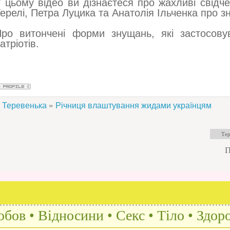
 цьому відео ви дізнаєтеся про жахливі свідч
ерелі, Петра Луцика та Анатолія Ільченка про з
ро витончені форми знущань, які застосову
атріотів.
»
Теревенька
Річниця влаштування жидами українцям
П
бов • Відносини • Секс • Тіло • Здоро