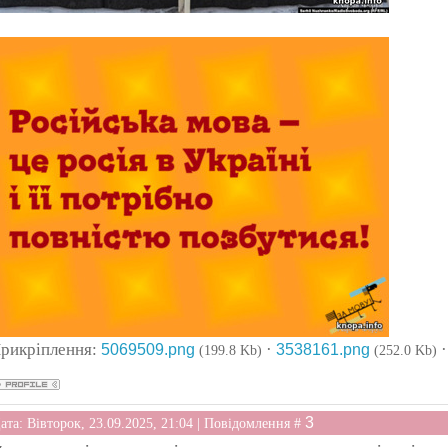
рикріплення:
·
5069509.png
3538161.png
(199.8 Kb)
(252.0 Kb)
3
ата: Вівторок, 23.09.2025, 21:04 | Повідомлення #