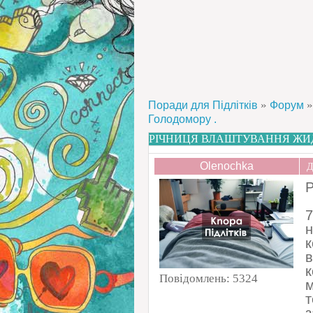
»
»
Поради для Підлітків
Форум
Голодомору .
РІЧНИЦЯ ВЛАШТУВАННЯ ЖИ
Olenochka
Д
Р
7
н
к
в
к
Повідомлень:
5324
м
т