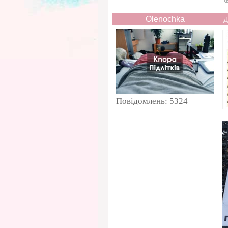
Olenochka
Д
Повідомлень:
5324