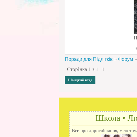
П
»
»
Поради для Підлітків
Форум
Сторінка
1
з
1
1
Школа • Лю
Все про дорослішання, менструац