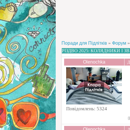
»
»
Поради для Підлітків
Форум
РІЗДВО 2025: КОЛЯДНИКИ І З
Olenochka
Д
Повідомлень:
5324
Olenochka
Д