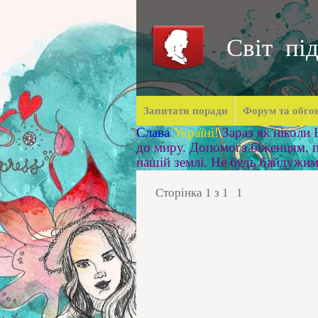
Світ під
Запитати поради
Форум та обго
Слава
Україні!
Зараз як ніколи
до миру. Допомога біженцям, п
нашій землі. Не будь байдужи
Сторінка
1
з
1
1