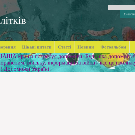
літків
ворення
Цікаві цитати
Статті
Новини
Фотоальбом
 НАША країна потребує допомоги. Будь-яка допомога б
ораненим, війську, інформаційна війна - все це наближ
м! Допоможи Україні!