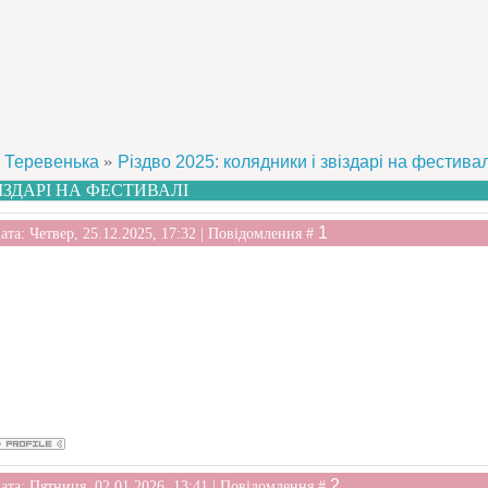
»
Теревенька
Різдво 2025: колядники і звіздарі на фестивал
ВІЗДАРІ НА ФЕСТИВАЛІ
1
ата: Четвер, 25.12.2025, 17:32 | Повідомлення #
2
ата: Пятниця, 02.01.2026, 13:41 | Повідомлення #