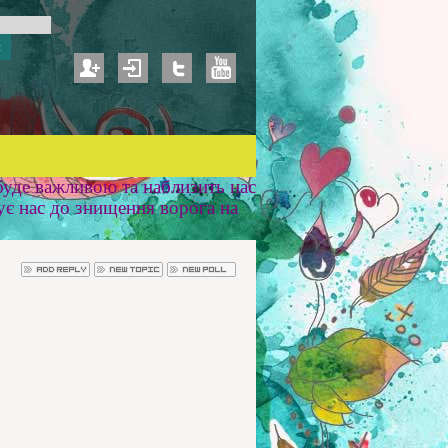
уде важливою та наблизить нас
ує нас до знищення ворога на