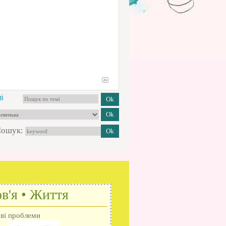
і
ошук:
в'я • Життя
ові проблеми