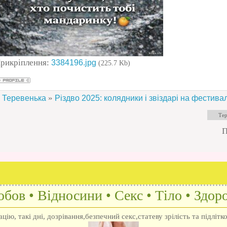
рикріплення:
3384196.jpg
(225.7 Kb)
»
Теревенька
Різдво 2025: колядники і звіздарі на фестивал
П
бов • Відносини • Секс • Тіло • Здоро
ію, такі дні, дозрівання,безпечний секс,статеву зрілість та підлітк