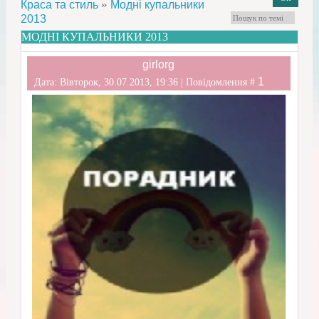
»
Краса та стиль
Модні купальники
2013
МОДНІ КУПАЛЬНИКИ 2013
girlorg
1
Дата: Вівторок, 30.07.2013, 19:36 | Повідомлення #