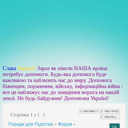
Слава
Україні!
Зараз як ніколи НАША країна
потребує допомоги. Будь-яка допомога буде
важливою та наблизить нас до миру. Допомога
біженцям, пораненим, війську, інформаційна війна -
все це наближує нас до знищення ворога на нашій
землі. Не будь байдужим! Допоможи Україні!
Сторінка
1
з
1
1
»
»
Поради для Підлітків
Форум