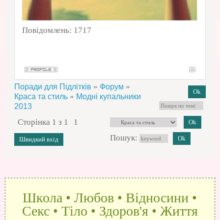
Повідомлень:
1717
»
»
Поради для Підлітків
Форум
»
Краса та стиль
Модні купальники
2013
Сторінка
1
з
1
1
Пошук:
Школа • Любов • Відносини •
Секс • Тіло • Здоров'я • Життя