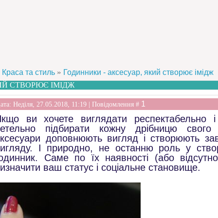
»
Краса та стиль
Годинники - аксесуар, який створює імідж
ИЙ СТВОРЮЄ ІМІДЖ
1
ата: Неділя, 27.05.2018, 11:19 | Повідомлення #
кщо ви хочете виглядати респектабельно і
ретельно підбирати кожну дрібницю свого
ксесуари доповнюють вигляд і створюють зав
игляду. І природно, не останню роль у створ
одинник. Саме по їх наявності (або відсутно
изначити ваш статус і соціальне становище.