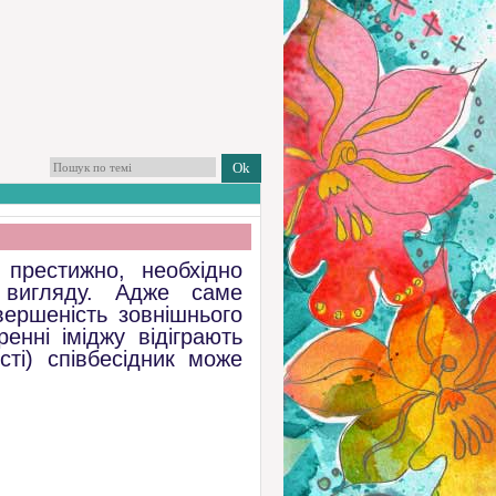
 престижно, необхідно
 вигляду. Адже саме
ершеність зовнішнього
енні іміджу відіграють
сті) співбесідник може