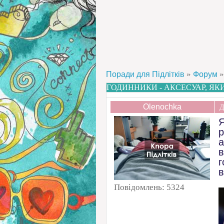
»
»
Поради для Підлітків
Форум
ГОДИННИКИ - АКСЕСУАР, ЯК
Olenochka
Д
Я
а
в
г
в
Повідомлень:
5324