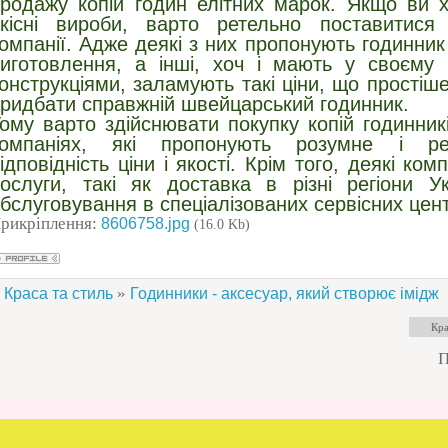
родажу копій годин елітних марок. Якщо ви х
кісні вироби, варто ретельно поставитися
омпанії. Адже деякі з них пропонують годинник 
иготовлення, а інші, хоч і мають у своєму 
онструкціями, заламують такі ціни, що простіш
ридбати справжній швейцарський годинник.
ому варто здійснювати покупку копій годинник
компаніях, які пропонують розумне і ре
ідповідність ціни і якості. Крім того, деякі ко
ослуги, такі як доставка в різні регіони Ук
бслуговування в спеціалізованих сервісних цен
рикріплення:
8606758.jpg
(16.0 Kb)
»
Краса та стиль
Годинники - аксесуар, який створює імідж
П