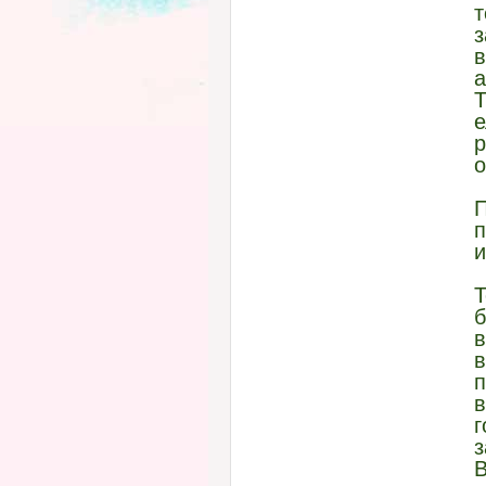
т
з
в
а
Т
е
р
о
П
п
Т
б
в
в
г
з
В