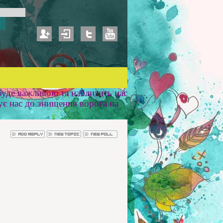
уде важливою та наблизить нас
ує нас до знищення ворога на