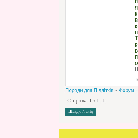
п
я
к
в
к
п
Т
в
п
о
П
»
»
Поради для Підлітків
Форум
Сторінка
1
з
1
1