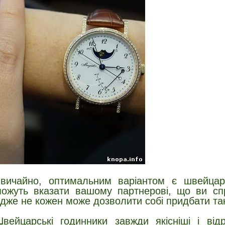
вичайно, оптимальним варіантом є швейцар
ожуть вказати вашому партнерові, що ви спро
дже не кожен може дозволити собі придбати та
вейцарські годинники завжди якісніші і від