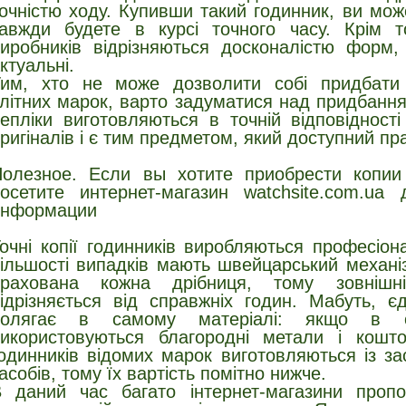
очністю ходу. Купивши такий годинник, ви мож
авжди будете в курсі точного часу. Крім т
иробників відрізняються досконалістю форм
ктуальні.
им, хто не може дозволити собі придбати 
літних марок, варто задуматися над придбанням
епліки виготовляються в точній відповідност
ригіналів і є тим предметом, який доступний пр
олезное. Если вы хотите приобрести копии
осетите интернет-магазин watchsite.com.u
информации
очні копії годинників виробляються професіон
ільшості випадків мають швейцарський механі
врахована кожна дрібниця, тому зовніш
ідрізняється від справжніх годин. Мабуть, єд
полягає в самому матеріалі: якщо в ор
икористовуються благородні метали і кошто
одинників відомих марок виготовляються із з
асобів, тому їх вартість помітно нижче.
 даний час багато інтернет-магазини проп