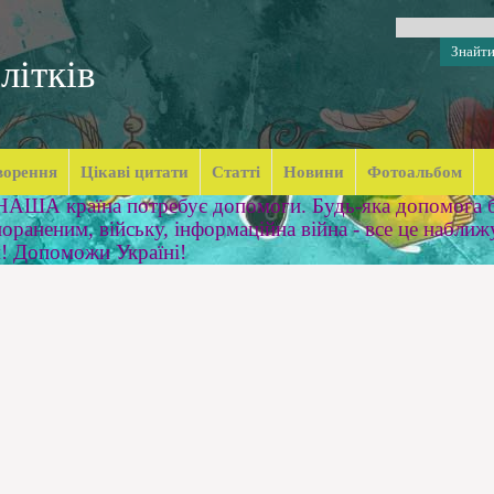
літків
ворення
Цікаві цитати
Статті
Новини
Фотоальбом
 НАША країна потребує допомоги. Будь-яка допомога б
ораненим, війську, інформаційна війна - все це наближ
м! Допоможи Україні!