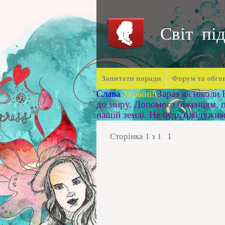
Світ під
Запитати поради
Форум та обго
Слава
Україні!
Зараз як ніколи
до миру. Допомога біженцям, п
нашій землі. Не будь байдужи
Сторінка
1
з
1
1