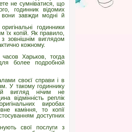
ете не сумніватися, що
ого, годинник відомих
, вони завжди модні й
оригінальні годинники
 їх копій. Як правило,
і з зовнішнім виглядом
актично кожному.
 часов Харьков, тогда
a для более подробной
алами своєї справи і в
зм. У такому годиннику
ній вигляд нічим не
ина відмінність реплік
игінальних виробах
вне каміння, то копії
астосуванням доступних
онують свої послуги з