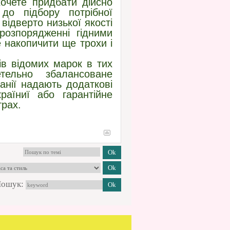
очете придбати дійсно
 до підбору потрібної
відверто низької якості
розпорядженні гідними
е накопичити ще трохи і
ів відомих марок в тих
тельно збалансоване
мпанії надають додаткові
раїниї або гарантійне
трах.
ошук: