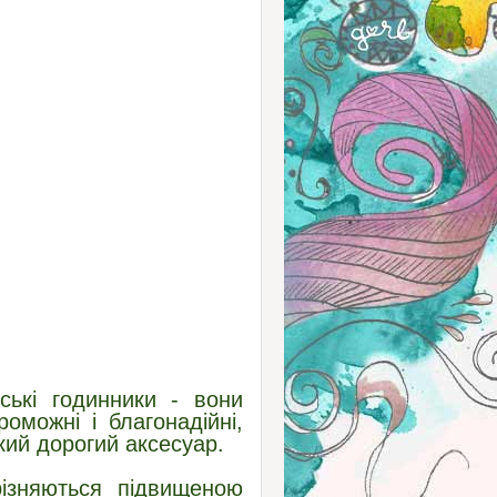
ські годинники - вони
можні і благонадійні,
кий дорогий аксесуар.
різняються підвищеною