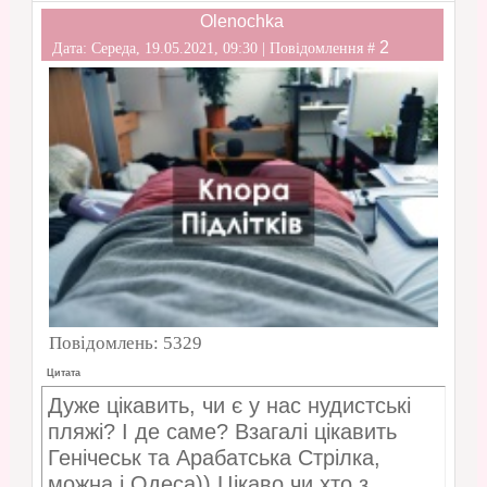
Olenochka
2
Дата: Середа, 19.05.2021, 09:30 | Повідомлення #
Повідомлень:
5329
Цитата
Дуже цікавить, чи є у нас нудистські
пляжі? І де саме? Взагалі цікавить
Генічеськ та Арабатська Стрілка,
можна і Одеса)) Цікаво чи хто з