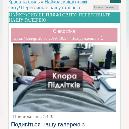
»
Краса та стиль
Найкрасивіші пляжі
світу! Перегляньте нашу галерею
НАЙКРАСИВІШІ ПЛЯЖІ СВІТУ! ПЕРЕГЛЯНЬТЕ
НАШУ ГАЛЕРЕЮ
Olenochka
1
Дата: Четвер, 20.06.2019, 10:57 | Повідомлення #
Повідомлень:
5329
Подивіться нашу галерею з