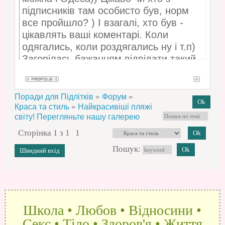
підписників там особисто був, норм
все пройшло? ) І взагалі, хто був -
цікавлять ваші коментарі. Коли
одягались, коли роздягались ну і т.п)
Загорілась бажанням відвідати такий
з чоловіком, і хочеться аби все норм
пройшло)
»
»
Поради для Підлітків
Форум
»
Краса та стиль
Найкрасивіші пляжі
світу! Перегляньте нашу галерею
Сторінка
1
з
1
1
Пошук:
Школа • Любов • Відносини •
Секс • Тіло • Здоров'я • Життя