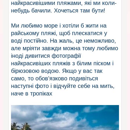
найкрасивішими пляжами, які ми коли-
небудь бачили. Хочеться там бути!
Ми любимо море і хотіли б жити на
райському пляжі, щоб плескатися у
воді постійно. На жаль, це неможливо,
але мріяти завжди можна тому любимо
іноді дивитися фотографії
найкрасивіших пляжів з білим піском і
бірюзовою водою. Якщо у вас так
само, то обов'язково подивіться
наступні фото і відчуйте себе на мить,
наче в тропіках