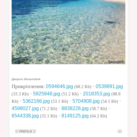
Джерело dlanastolatek
Прикріплення:
·
0594646.jpg
0539891.jpg
(68.2 Kb)
·
·
5925948.jpg
2018353.jpg
(33.3 Kb)
(51.2 Kb)
(88.8
·
·
·
5362166.jpg
5704908.jpg
Kb)
(53.1 Kb)
(54.5 Kb)
·
·
4598027.jpg
8838228.jpg
(71.2 Kb)
(58.7 Kb)
·
6544338.jpg
8149125.jpg
(55.1 Kb)
(64.2 Kb)