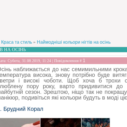
»
Краса та стиль
Наймодніші кольори нігтів на осінь
В НА ОСІНЬ
1
ата: Субота, 31.08.2019, 11:24 | Повідомлення #
сінь наближається до нас семимильними кроками
емпература висока, знову потрібно буде витя
светри і високі чоботи. Щоб хоча б трохи 
люблену пору року, варто придивитися до 
айбутній сезон. Зрештою, ніщо так не покращує
анікюр, подивіться які кольори будуть в моді ціє
. Брудний Корал