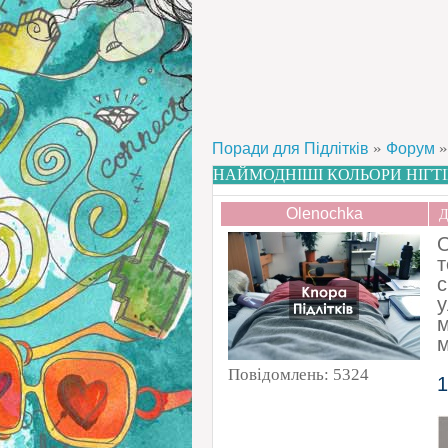
»
»
Поради для Підлітків
Форум
НАЙМОДНІШІ КОЛЬОРИ НІГТІ
Olenochka
Д
О
т
у
м
м
Повідомлень:
5324
1