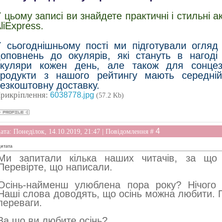
 цьому записі ви знайдете практичні і стильні а
liExpress.
 сьогоднішньому пості ми підготували огляд 
оповнень до окулярів, які стануть в нагод
окуляри кожен день, але також для сонцеза
продукти з нашого рейтингу мають середні
езкоштовну доставку.
рикріплення:
6038778.jpg
(57.2 Kb)
4
ата: Понеділок, 14.10.2019, 21:47 | Повідомлення #
итата
Ми запитали кілька наших читачів, за що 
Перевірте, що написали.
Осінь-найменш улюблена пора року? Нічого 
Наші слова доводять, що осінь можна любити. Пе
переваги.
За що ви любите осінь?