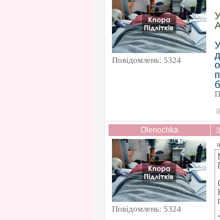
У
A
У
д
Повідомлень:
5324
б
П
Olenochka
Д
Ц
Повідомлень:
5324