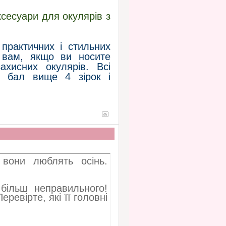
ксесуари для окулярів з
практичних і стильних
і вам, якщо ви носите
хисних окулярів. Всі
й бал вище 4 зірок і
вони люблять осінь.
більш неправильного!
ревірте, які її головні