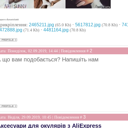
рело dlanastolatek
рикріплення:
·
·
2465211.jpg
5617812.jpg
74
(65.0 Kb)
(70.8 Kb)
·
472888.jpg
4481164.jpg
(71.4 Kb)
(70.8 Kb)
2
ата: Понеділок, 02.09.2019, 14:44 | Повідомлення #
 що вам подобається? Напишіть нам
3
ата: Неділя, 29.09.2019, 10:45 | Повідомлення #
ксесуари для окулярів з AliExpress