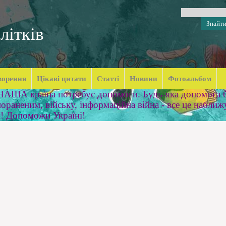
літків
ворення
Цікаві цитати
Статті
Новини
Фотоальбом
 НАША країна потребує допомоги. Будь-яка допомога б
ораненим, війську, інформаційна війна - все це наближ
м! Допоможи Україні!