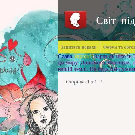
Світ під
Запитати поради
Форум та обго
Слава
Україні!
Зараз як ніколи
до миру. Допомога біженцям, п
нашій землі. Не будь байдужи
Сторінка
1
з
1
1