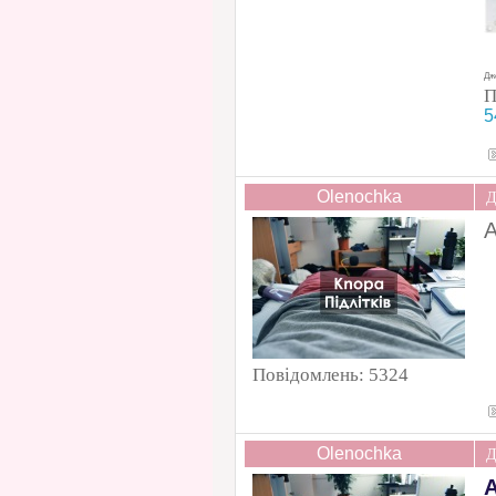
Дже
П
5
Olenochka
Д
А
Повідомлень:
5324
Olenochka
Д
А