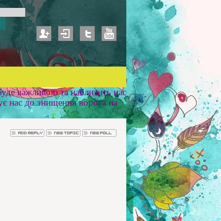
уде важливою та наблизить нас
ує нас до знищення ворога на