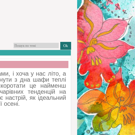
, і хоча у нас літо, а
гнути з дна шафи теплі
скоротати це найменш
чарівних тенденцій на
 настрій, як ідеальний
ї осені.