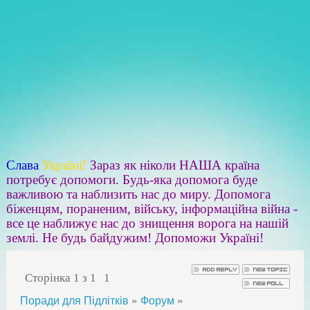
Слава
Україні!
Зараз як ніколи НАША країна
потребує допомоги. Будь-яка допомога буде
важливою та наблизить нас до миру. Допомога
біженцям, пораненим, війську, інформаційна війна -
все це наближує нас до знищення ворога на нашій
землі. Не будь байдужим! Допоможи Україні!
Сторінка
1
з
1
1
»
»
Поради для Підлітків
Форум