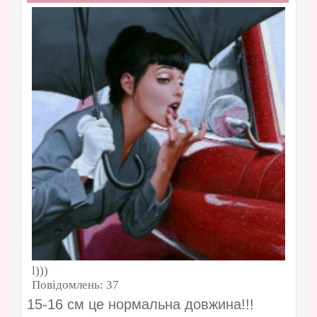
l)))
Повідомлень:
37
15-16 см це нормальна довжина!!!