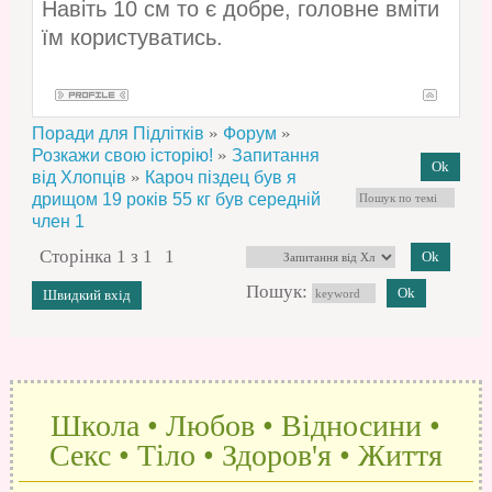
Навіть 10 см то є добре, головне вміти
їм користуватись.
»
»
Поради для Підлітків
Форум
»
Розкажи свою історію!
Запитання
»
від Хлопців
Кароч піздец був я
дрищом 19 років 55 кг був середній
член 1
Сторінка
1
з
1
1
Пошук:
Школа • Любов • Відносини •
Секс • Тіло • Здоров'я • Життя