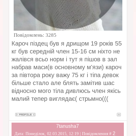
Повідомлень:
3285
Кароч піздец був я дрищом 19 років 55
кг був середній член 15-16 см ніхто не
жалівся всьо норм і тут я пішов в зал
набрав маси(в основному м'язи) кароч
за півтора року важу 75 кг і тіпа девок
більше стало але блять замітив шас
відносно мого тіла дивлюсь член якісь
малий тепер виглядає( стрьмно(((
7tanusha7
2
Дата: Понеділок, 02.03.2015, 12:19 | Повідомлення #