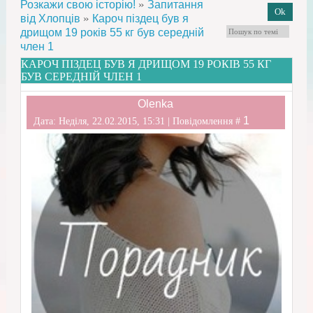
»
Розкажи свою історію!
Запитання
»
від Хлопців
Кароч піздец був я
дрищом 19 років 55 кг був середній
член 1
КАРОЧ ПІЗДЕЦ БУВ Я ДРИЩОМ 19 РОКІВ 55 КГ
БУВ СЕРЕДНІЙ ЧЛЕН 1
Olenka
1
Дата: Неділя, 22.02.2015, 15:31 | Повідомлення #