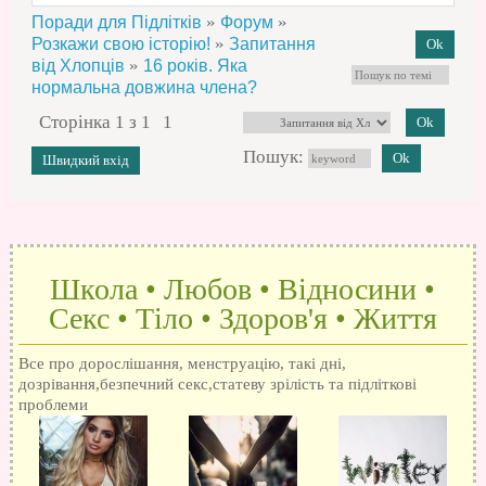
»
»
Поради для Підлітків
Форум
»
Розкажи свою історію!
Запитання
»
від Хлопців
16 років. Яка
нормальна довжина члена?
Сторінка
1
з
1
1
Пошук:
Школа • Любов • Відносини •
Секс • Тіло • Здоров'я • Життя
Все про дорослішання, менструацію, такі дні,
дозрівання,безпечний секс,статеву зрілість та підліткові
проблеми