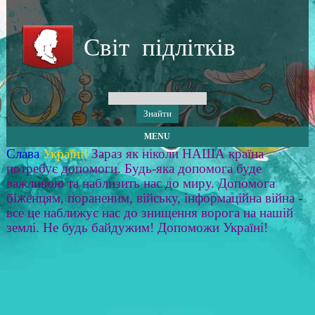
Світ підлітків
MENU
Слава
Україні!
Зараз як ніколи НАША країна
потребує допомоги. Будь-яка допомога буде
важливою та наблизить нас до миру. Допомога
біженцям, пораненим, війську, інформаційна війна -
все це наближує нас до знищення ворога на нашій
землі. Не будь байдужим! Допоможи Україні!