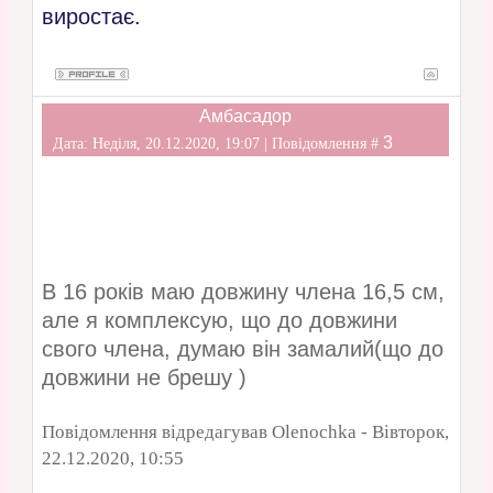
виростає.
Амбасадор
3
Дата: Неділя, 20.12.2020, 19:07 | Повідомлення #
В 16 років маю довжину члена 16,5 см,
але я комплексую, що до довжини
свого члена, думаю він замалий(що до
довжини не брешу )
Повідомлення відредагував
Olenochka
-
Вівторок,
22.12.2020, 10:55