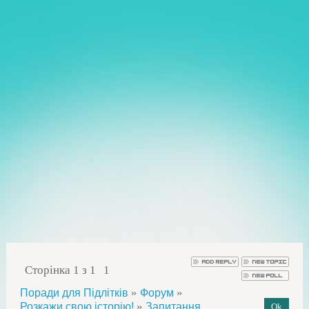
Сторінка
1
з
1
1
»
»
Поради для Підлітків
Форум
»
Розкажи свою історію!
Запитання