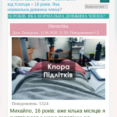
»
від Хлопців
16 років. Яка
нормальна довжина члена?
16 РОКІВ. ЯКА НОРМАЛЬНА ДОВЖИНА ЧЛЕНА?
Olenochka
1
Дата: Понеділок, 11.06.2018, 21:59 | Повідомлення #
Повідомлень:
5324
Михайло, 16 років: вже кілька місяців я