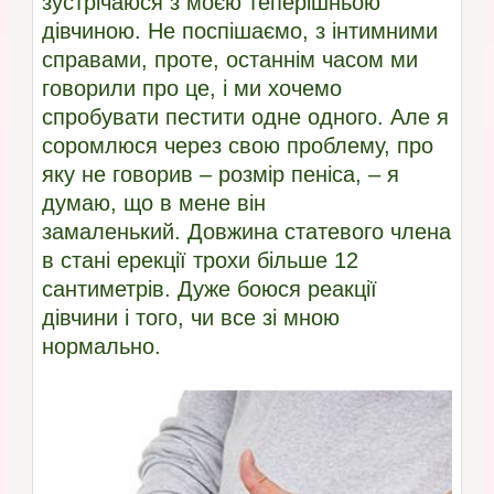
зустрічаюся з моєю теперішньою
дівчиною. Не поспішаємо, з інтимними
справами, проте, останнім часом ми
говорили про це, і ми хочемо
спробувати пестити одне одного. Але я
соромлюся через свою проблему, про
яку не говорив – розмір пеніса, – я
думаю, що в мене він
замаленький. Довжина статевого члена
в стані ерекції трохи більше 12
сантиметрів. Дуже боюся реакції
дівчини і того, чи все зі мною
нормально.