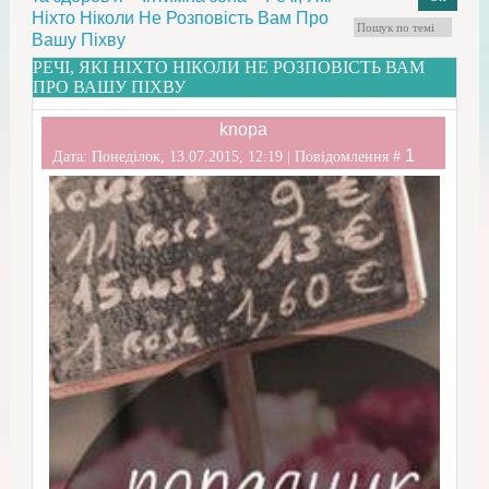
Ніхто Ніколи Не Розповість Вам Про
Вашу Піхву
РЕЧІ, ЯКІ НІХТО НІКОЛИ НЕ РОЗПОВІСТЬ ВАМ
ПРО ВАШУ ПІХВУ
knopa
1
Дата: Понеділок, 13.07.2015, 12:19 | Повідомлення #