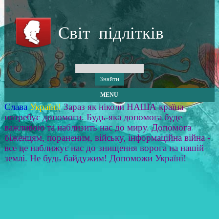
Світ підлітків
MENU
Слава
Україні!
Зараз як ніколи НАША країна
потребує допомоги. Будь-яка допомога буде
важливою та наблизить нас до миру. Допомога
біженцям, пораненим, війську, інформаційна війна -
все це наближує нас до знищення ворога на нашій
землі. Не будь байдужим! Допоможи Україні!