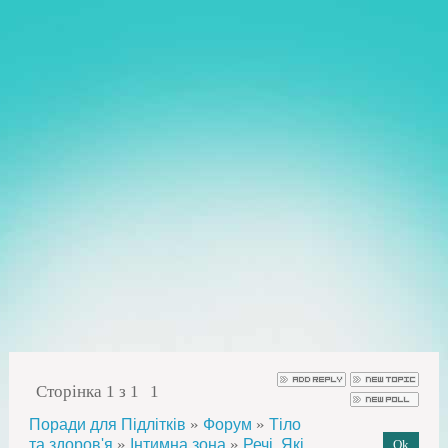
Сторінка
1
з
1
1
»
»
Поради для Підлітків
Форум
Тіло
»
»
та здоров'я
Інтимна зона
Речі, Які