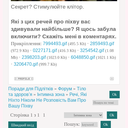
Секрет? Стимулюйте клітор.
Які з цих речей про піхву вас
здивували найбільше? Я щось забула
включити? Скажіть мені в коментарях.
Прикріплення:
·
7994493.gif
2859493.gif
(495.5 Kb)
·
·
0227171.gif
3254542.gif
(972.9 Kb)
(416.3 Kb)
(1.08
·
·
2398203.gif
6048850.gif
Mb)
(1023.0 Kb)
(1021.1 Kb)
·
3206470.gif
(999.7 Kb)
»
»
Поради для Підлітків
Форум
Тіло
»
»
та здоров'я
Інтимна зона
Речі, Які
Ніхто Ніколи Не Розповість Вам Про
Вашу Піхву
Сторінка
1
з
1
1
Пошук: