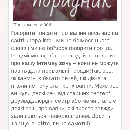
Повідомлень:
906
Говорити і писати про
вагіни
весь час на
сайті knopa.info. Ми не боїмося цього
слова і ми не боїмося говорити про це.
Розуміємо, що багато людей не говорить
про вашу
інтимну зону
– вони не можуть
навіть дати нормальні поради!Так, ось,
як кажуть, є багато речей, які дівчата
ніколи не почують про їх вагіни. Можливо
ви чули деякі речі від старших сестер/
друзів/двоюрідні сестр або мами... але є
деякі речі, про вагіни, які просто завжди
залишаються невисловленим. Досить!
Так що знайте, ви не самотні):