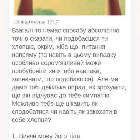
Повідомлень:
1717
Взагалі-то немає способу абсолютно
точно сказати, чи подобаєшся ти
хлопцю, окрім, хіба що, питання
напряму (та навіть в цьому випадку
особливо сором'язливий може
пробубоніти «ні», або навпаки,
запевнити, що подобаєшся). Але ми
дамо тобі декілька порад, як зрозуміти,
що він відчуває до тебе симпатію.
Можливо тебе ще цікавить як
сподобатися чи навіть як закохати в
себе хлопця?
1. Вивчи мову його тіла