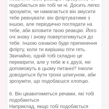
подобається він тобі чи ні. Досить легко
зрозуміти, чи намагається він змусити
тебе ревнувати: він фліртуватиме з
іншою, але періодично поглядати на
тебе, аби віловити твою реакцію. Його
очі знову і знову повертатимуться до
тебе. Іншою ознакою буде припинення
флірту, коли ти вирішиш піти геть.
Звичайно, одній тобі складно це
перевірити, але у тебе ж є друзі, які
допоможуть в цьому питанні? Інколи
доводиться бути трохи шпигуном, аби
зрозуміти, що подобаєшся хлопцю.
6. Він цікавитиметься речами, які тобі
подобаються
Наприклад, якщо тобі подобається