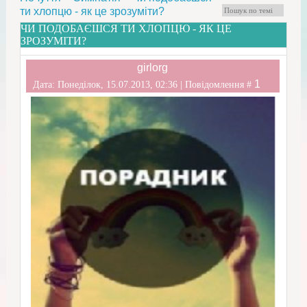
ти хлопцю - як це зрозуміти?
ЧИ ПОДОБАЄШСЯ ТИ ХЛОПЦЮ - ЯК ЦЕ
ЗРОЗУМІТИ?
girlorg
1
Дата: Понеділок, 15.07.2013, 02:36 | Повідомлення #