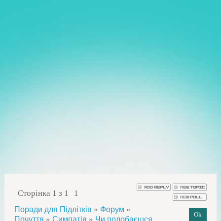
Сторінка
1
з
1
1
»
»
Поради для Підлітків
Форум
»
»
Почуття
Симпатія
Чи подобаєшся