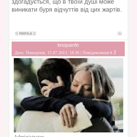
здогадується, що в твоїй душі може
виникати буря відчуттів від цих жартів.
knopainfo
2
Дата: Понеділок, 15.07.2013, 18:26 | Повідомлення #
Administrator