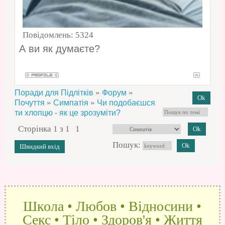
Повідомлень:
5324
А ви як думаєте?
»
»
Поради для Підлітків
Форум
»
»
Почуття
Симпатія
Чи подобаєшся
ти хлопцю - як це зрозуміти?
Сторінка
1
з
1
1
Пошук:
Школа • Любов • Відносини •
Секс • Тіло • Здоров'я • Життя