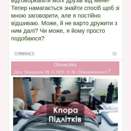
відговорювати моїх друзів від мене!
Тепер намагається знайти спосіб щоб зі
мною заговорити, але я постійно
відшиваю. Може, й не варто дружити з
ним далі? Чи може, я йому просто
подобаюся?
Olenochka
7
Дата: Понеділок, 09.11.2020, 11:36 | Повідомлення #