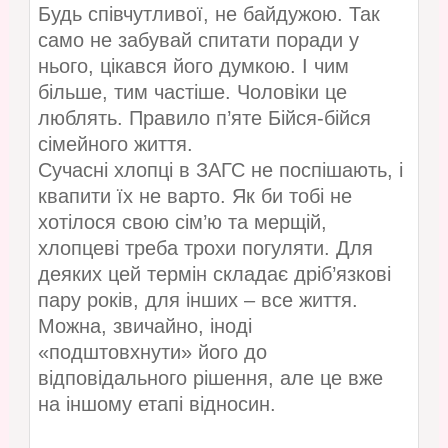
Будь співчутливої, не байдужою. Так
само не забувай спитати поради у
нього, цікався його думкою. І чим
більше, тим частіше. Чоловіки це
люблять. Правило п’яте Бійся-бійся
сімейного життя.
Сучасні хлопці в ЗАГС не поспішають, і
квапити їх не варто. Як би тобі не
хотілося свою сім’ю та мерщій,
хлопцеві треба трохи погуляти. Для
деяких цей термін складає дріб’язкові
пару років, для інших – все життя.
Можна, звичайно, іноді
«подштовхнути» його до
відповідального рішення, але це вже
на іншому етапі відносин.