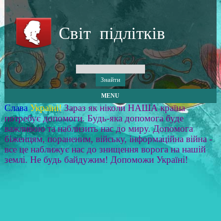
Світ підлітків
MENU
Слава
Україні!
Зараз як ніколи НАША країна
потребує допомоги. Будь-яка допомога буде
важливою та наблизить нас до миру. Допомога
біженцям, пораненим, війську, інформаційна війна -
все це наближує нас до знищення ворога на нашій
землі. Не будь байдужим! Допоможи Україні!