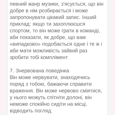
певний жанр музики, з'ясується, що він
добре в нім розбирається і може
запропонувати цікавий запис. Інший
приклад: якщо ти захоплюєшся
спортом, то він може грати в команді,
аби показати, як добре, що вам
«випадково» подобається одне і те ж і
аби мати можливість зайвий раз
зробити тобі комплімент
7. Знервована поведінка
Він може нервувати, знаходячись
поряд з тобою, бажаючи справити
враження. Він може нервово сміятися,
у нього можуть спітніти долоні, він
неможе спокійно сидіти на місці,
відводить погляд.