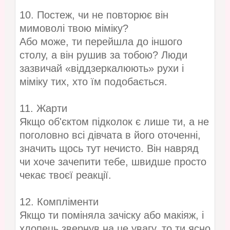
10. Постеж, чи не повторює він
мимоволі твою міміку?
Або може, ти перейшла до іншого
столу, а він рушив за тобою? Люди
зазвичай «віддзеркалюють» рухи і
міміку тих, хто їм подобається.
11. Жарти
Якщо об'єктом підколок є лише ти, а не
поголовно всі дівчата в його оточенні,
значить щось тут нечисто. Він навряд
чи хоче зачепити тебе, швидше просто
чекає твоєї реакції.
12. Компліменти
Якщо ти поміняла зачіску або макіяж, і
хлопець звернув на це увагу, то ти ясно