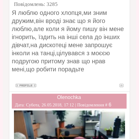
Повідомлень:
3285
Я люблю одного хлопця,ми зним
дружим,він вроді знає що я його
люблю,але коли я йому пишу він мене
ігнорить, їздить на інші села до інших
дівчат,на дискотеці мене запрошує
інколи на танці,цілувався з моєєю
подругою притому знав що нрав
мені,що робити порадьте
Olenochka
6
Дата: Субота, 26.05.2018, 17:12 | Повідомлення #