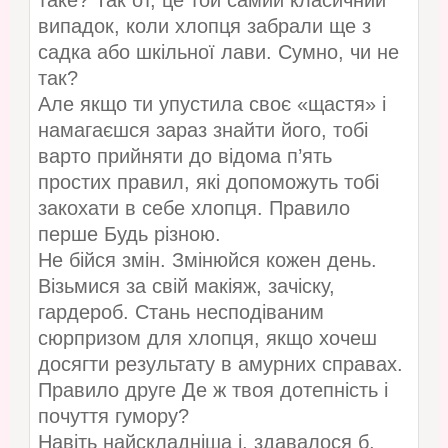
таке? Так от, це той самий класичний
випадок, коли хлопця забрали ще з
садка або шкільної лави. Сумно, чи не
так?
Але якщо ти упустила своє «щастя» і
намагаєшся зараз знайти його, тобі
варто прийняти до відома п’ять
простих правил, які допоможуть тобі
закохати в себе хлопця. Правило
перше Будь різною.
Не бійся змін. Змінюйся кожен день.
Візьмися за свій макіяж, зачіску,
гардероб. Стань несподіваним
сюрпризом для хлопця, якщо хочеш
досягти результату в амурних справах.
Правило друге Де ж твоя дотепність і
почуття гумору?
Навіть найскладніша і, здавалося б,