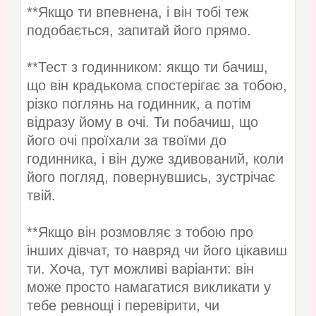
**Якщо ти впевнена, і він тобі теж
подобається, запитай його прямо.
**Тест з годинником: якщо ти бачиш,
що він крадькома спостерігає за тобою,
різко поглянь на годинник, а потім
відразу йому в очі. Ти побачиш, що
його очі проїхали за твоїми до
годинника, і він дуже здивований, коли
його погляд, повернувшись, зустрічає
твій.
**Якщо він розмовляє з тобою про
інших дівчат, то навряд чи його цікавиш
ти. Хоча, тут можливі варіанти: він
може просто намагатися викликати у
тебе ревнощі і перевірити, чи