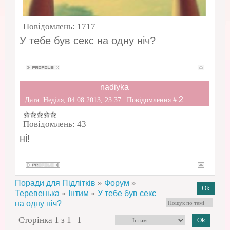
Повідомлень:
1717
У тебе був секс на одну ніч?
nadiyka
2
Дата: Неділя, 04.08.2013, 23:37 | Повідомлення #
Повідомлень:
43
ні!
»
»
Поради для Підлітків
Форум
»
»
Теревенька
Інтим
У тебе був секс
на одну ніч?
Сторінка
1
з
1
1