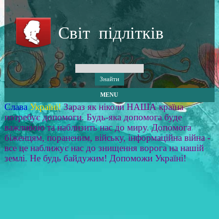
Світ підлітків
MENU
Слава
Україні!
Зараз як ніколи НАША країна
потребує допомоги. Будь-яка допомога буде
важливою та наблизить нас до миру. Допомога
біженцям, пораненим, війську, інформаційна війна -
все це наближує нас до знищення ворога на нашій
землі. Не будь байдужим! Допоможи Україні!