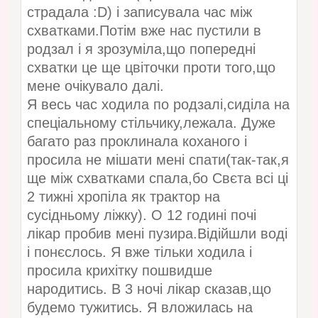
страдала :D) і записувала час між
схватками.Потім вже нас пустили в
родзал і я зрозуміла,що попередні
схватки це ще цвіточки проти того,що
мене очікувало далі.
Я весь час ходила по родзалі,сиділа на
спеціальному стільчику,лежала. Дуже
багато раз проклинала коханого і
просила не мішати мені спати(так-так,я
ще між схватками спала,бо Свєта всі ці
2 тижні хропіла як трактор на
сусідньому ліжку). О 12 годині почі
лікар пробив мені пузира.Відійшли воді
і понєслось. Я вже тільки ходила і
просила крихітку пошвидше
народитись. В 3 ночі лікар сказав,що
будемо тужитись. Я вложилась на