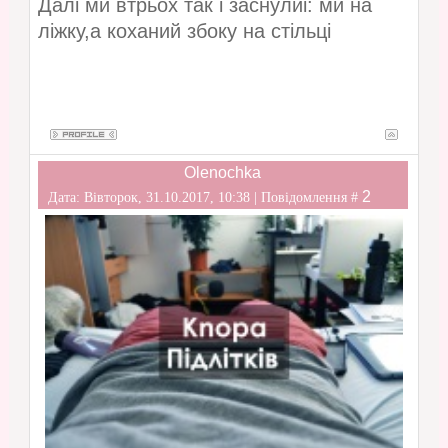
Далі ми втрьох так і заснулиі: ми на
ліжку,а коханий збоку на стільці
Olenochka
2
Дата: Вівторок, 31.10.2017, 10:38 | Повідомлення #