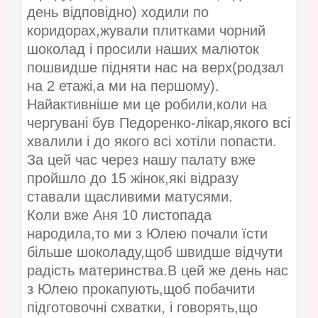
день відповідно) ходили по
коридорах,жували плитками чорний
шоколад і просили наших малюток
пошвидше підняти нас на верх(родзал
на 2 етажі,а ми на першому).
Найактивніше ми це робили,коли на
чергувані був Педоренко-лікар,якого всі
хвалили і до якого всі хотіли попасти.
За цей час через нашу палату вже
пройшло до 15 жінок,які відразу
ставали щасливими матусями.
Коли вже Аня 10 листопада
народила,то ми з Юлею почали їсти
більше шоколаду,щоб швидше відчути
радість материнства.В цей же день нас
з Юлею прокапують,щоб побачити
підготовочні схватки, і говорять,що