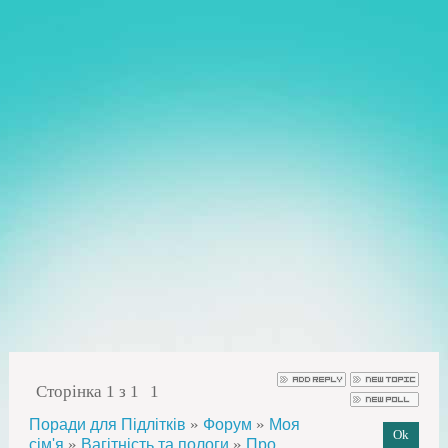
Сторінка
1
з
1
1
»
»
Поради для Підлітків
Форум
Моя
»
»
сім'я
Вагітність та пологи
Про