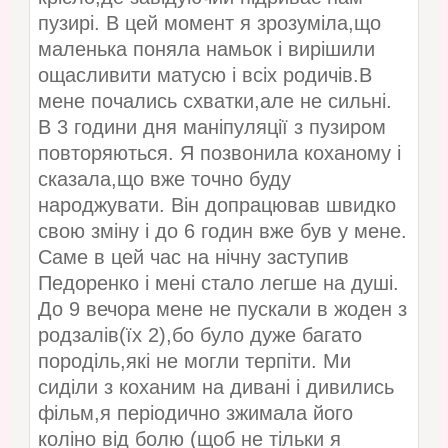
пузирі. В цей момент я зрозуміла,що
маленька поняла намьок і вирішили
ощасливити матусю і всіх родичів.В
мене почались схватки,але не сильні.
В 3 години дня маніпуляції з пузиром
повторяються. Я позвонила коханому і
сказала,що вже точно буду
народжувати. Він допрацював швидко
свою зміну і до 6 годин вже був у мене.
Саме в цей час на нічну заступив
Педоренко і мені стало легше на душі.
До 9 вечора мене не пускали в жоден з
родзалів(їх 2),бо було дуже багато
породіль,які не могли терпіти. Ми
сиділи з коханим на дивані і дивились
фільм,я періодично зжимала його
коліно від болю (щоб не тільки я