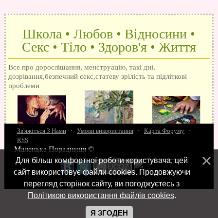
Школа • Любов • Відносини •
Секс • Тіло • Здоров'я • Життя
Все про дорослішання, менструацію, такі дні,
дозрівання,безпечний секс,статеву зрілість та підліткові
проблеми
Зв'яжіться З Нами
·
Умови використання
·
Карта Форуму
·
RSS
Маленька Порадниця ©
15 запитань про секс
Як досягти оргазм
Біль при сексі
Анальний секс
Про
Для більш комфортної роботи користувача, цей
поцілунки
Позбуваємось синців
завагітніти після першого разу
Хлопець хоче сексу
Як
сайт використовує файли cookies. Продовжуючи
робити мінєт
"Люблю" і "кохаю" різниця
Про перший секс
Займатися сексом
перегляд сторінок сайту, ви погоджуєтесь з
Політикою використання файлів cookies
.
Я ЗГОДЕН