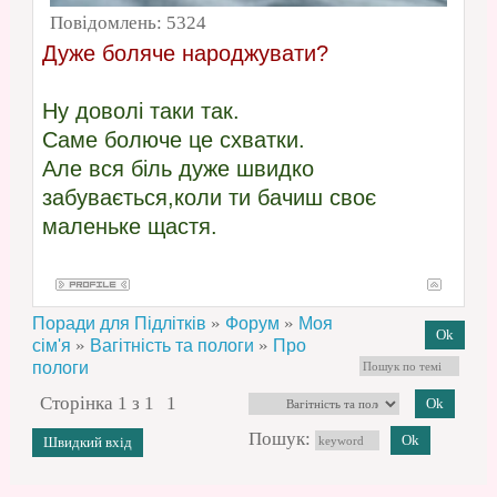
Повідомлень:
5324
Дуже боляче народжувати?
Ну доволі таки так.
Саме болюче це схватки.
Але вся біль дуже швидко
забувається,коли ти бачиш своє
маленьке щастя.
»
»
Поради для Підлітків
Форум
Моя
»
»
сім'я
Вагітність та пологи
Про
пологи
Сторінка
1
з
1
1
Пошук: