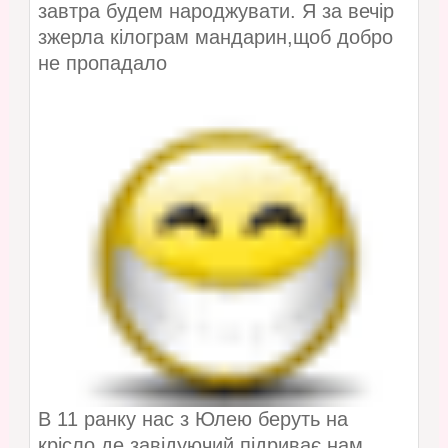
завтра будем народжувати. Я за вечір
зжерла кілограм мандарин,щоб добро
не пропадало
В 11 ранку нас з Юлею беруть на
крісло,де завідуючий підриває нам