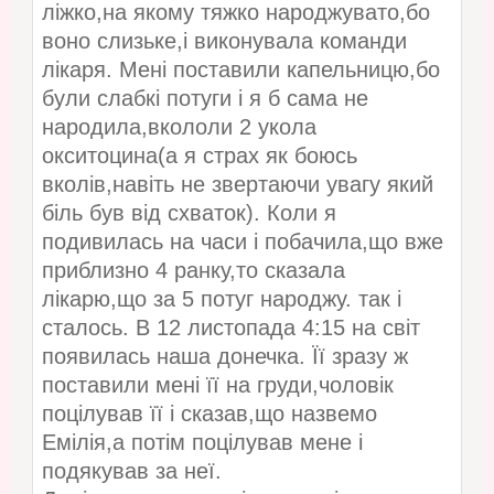
ліжко,на якому тяжко народжувато,бо
воно слизьке,і виконувала команди
лікаря. Мені поставили капельницю,бо
були слабкі потуги і я б сама не
народила,вкололи 2 укола
окситоцина(а я страх як боюсь
вколів,навіть не звертаючи увагу який
біль був від схваток). Коли я
подивилась на часи і побачила,що вже
приблизно 4 ранку,то сказала
лікарю,що за 5 потуг народжу. так і
сталось. В 12 листопада 4:15 на світ
появилась наша донечка. Її зразу ж
поставили мені її на груди,чоловік
поцілував її і сказав,що назвемо
Емілія,а потім поцілував мене і
подякував за неї.