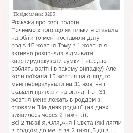
Повідомлень:
3285
Розкажи про свої пологи
Почнемо з того,що як тільки я ставала
на облік то мені поставили дату
родів-15 жовтня.Тому з 1 жовтня я
активно розпочала відмивати
квартиру,пакувати сумки і інше,що
роблять вагітні в такому випадку) Але
коли поїхала 15 жовтня на огляд,то
мені перерахували на 31 жовтня і
сказали приїхати на огляд. І от 31
жовтня мене ложать в роддом зі
словами "На днях родиш" (на днях
виявилось через 2 тижні :)).
Всі 2 тижні я,Юля,Аня і Свєта (які лягли
в роддом до мене за 2 тижні,5 днів і 1