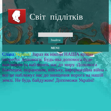
Світ підлітків
MENU
Слава
Україні!
Зараз як ніколи НАША країна
потребує допомоги. Будь-яка допомога буде
важливою та наблизить нас до миру. Допомога
біженцям, пораненим, війську, інформаційна війна -
все це наближує нас до знищення ворога на нашій
землі. Не будь байдужим! Допоможи Україні!