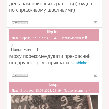
день вам приносить радість))) будьте
по справжньому щасливими)
fliquingtl
6
Дата: Середа, 22.03.2023, 15:47 | Повідомлення #
Повідомлень:
1
Можу порекомендувати прекрасний
подарунок срібні прикраси
balabinka
knopa
7
Дата: Вівторок, 28.03.2023, 23:19 | Повідомлення #