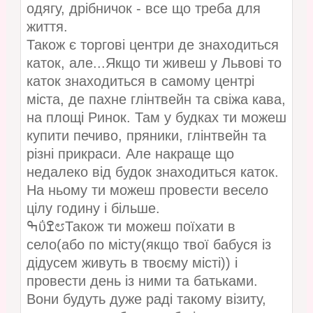
одягу, дрібничок - все що треба для
життя.
Також є торгові центри де знаходиться
каток, але...Якщо ти живеш у Львові то
каток знаходиться в самому центрі
міста, де пахне глінтвейн та свіжа кава,
на площі Ринок. Там у будках ти можеш
купити печиво, пряники, глінтвейн та
різні прикраси. Але накраще що
недалеко від будок знаходиться каток.
На ньому ти можеш провести весело
цілу годину і більше.
ߒΰߐ೮Також ти можеш поїхати в
село(або по місту(якщо твої бабуся із
дідусем живуть в твоєму місті)) і
провести день із ними та батьками.
Вони будуть дуже раді такому візиту,