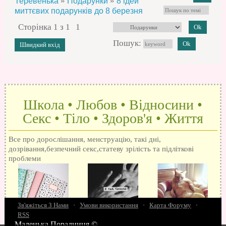
»
»
Теревенька
Подарунки
8 ідей
миттєвих подарунків до 8 березня
Сторінка
1
з
1
1
Пошук:
Школа • Любов • Відносини •
Секс • Тіло • Здоров'я • Життя
Все про дорослішання, менструацію, такі дні,
дозрівання,безпечний секс,статеву зрілість та підліткові
проблеми
Зв'яжіться З Нами
·
Умови використання
·
Карта Форуму
·
RSS
Маленька Порадниця ©