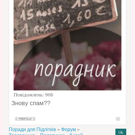
Повідомлень:
906
Знову спам??
»
»
Поради для Підлітків
Форум