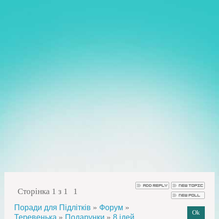
Сторінка
1
з
1
1
»
»
Поради для Підлітків
Форум
»
»
Теревенька
Подарунки
8 ідей