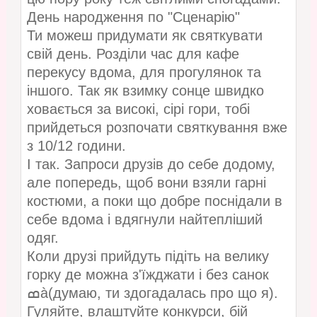
День народження по "Сценарію"
Ти можеш придумати як святкувати
свій день. Розділи час для кафе
перекусу вдома, для прогулянок та
іншого. Так як взимку сонце швидко
ховається за високі, сірі гори, тобі
прийдеться розпочати святкування вже
з 10/12 години.
І так. Запроси друзів до себе додому,
але попередь, щоб вони взяли гарні
костюми, а поки що добре поснідали в
себе вдома і вдягнули найтепліший
одяг.
Коли друзі прийдуть підіть на велику
горку де можна з'їжджати і без санок
ߘà(думаю, ти здогадалась про що я).
Гуляйте, влаштуйте конкурси, бій