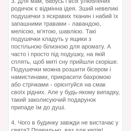
3. Для мам, бабусь і всіх улюблених
родичок є відмінна ідея. Зший невеликі
подушечки з яскравих тканин і набий їх
запашними травами - лавандою,
мелісою, м'ятою, шавлією. Такі
подушечки кладуть у ящики з
постільною білизною для аромату. А
часто і просто під подушку, на якій
сплять, щоб миті сну прийшли скоріше.
Подушечки можна розшити бісером і
намистинами, прикрасити бахромою
або стрічками - орієнтуйся на смак
своїх рідних. Але у будь-якому випадку,
такий заколисуючий подарунок
припаде їм до душі.
4. Чого в будинку завжди не вистачає у
свята? Правильно, ваз для квітів!