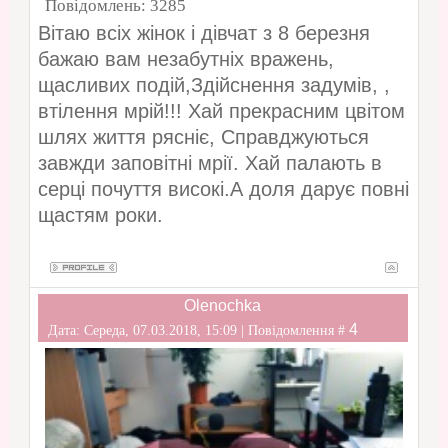
Повідомлень:
3285
Вітаю всіх жінок і дівчат з 8 березня
бажаю вам незабутніх вражень,
щасливих подій,Здійснення задумів, ,
втілення мрій!!! Хай прекрасним цвітом
шлях життя рясніє, Справджуються
завжди заповітні мрії. Хай палають в
серці почуття високі.А доля дарує повні
щастям роки.
Olenochka
4
Дата: Середа, 07.03.2018, 15:09 | Повідомлення #