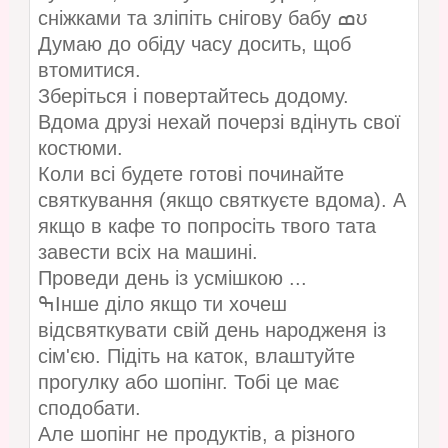
сніжками та зліпіть снігову бабу ߘʊ
Думаю до обіду часу досить, щоб
втомитися.
Зберіться і повертайтесь додому.
Вдома друзі нехай почерзі вдінуть свої
костюми.
Коли всі будете готові починайте
святкування (якщо святкуєте вдома). А
якщо в кафе то попросіть твого тата
завести всіх на машині.
Проведи день із усмішкою ...
ߒІнше діло якщо ти хочеш
відсвяткувати свій день народженя із
сім'єю. Підіть на каток, влаштуйте
прогулку або шопінг. Тобі це має
сподобати.
Але шопінг не продуктів, а різного