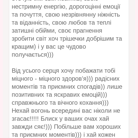
нестримну енергію, дорогоцінні емоції
та почуття, свою незрівнянну ніжність
та віданність, свою любов та теплі
затишні обійми, своє прагнення
зробити світ хоч трішечки добрішим та
кращим)
і у вас це чудово
получається)))
Від усього серця хочу побажати тобі
міцного - міцного здоров'я))) радісних
моментів та приємних спогадів)) лише
позитивних та яскравих емоцій)))
справжнього та вічного кохання)))
Нехай вогонь всередині вас ніколи не
згасає!!!!! Блиск у ваших очах хай
завжди сяє!))) Побільше вам хороших
та приємних моментів))) і хай кожен