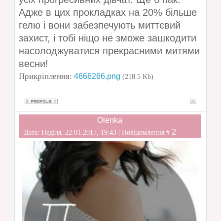
Адже в цих прокладках на 20% більше
гелю і вони забезпечують миттєвий
захист, і тобі ніщо не зможе зашкодити
насолоджуватися прекрасними митями
весни!
Прикріплення:
4666266.png
(218.5 Kb)
Olenka
2
Дата: Неділя, 22.01.2017, 19:43 | Повідомлення #