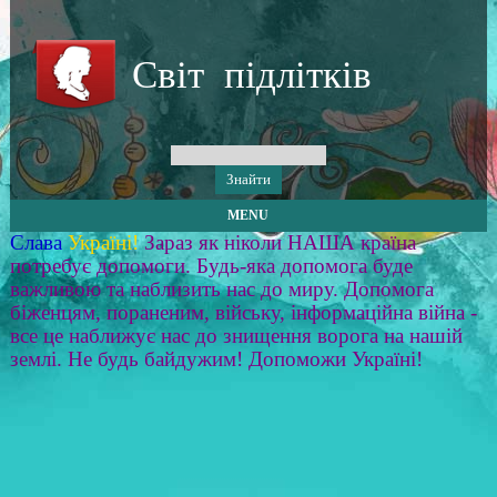
Світ підлітків
MENU
Слава
Україні!
Зараз як ніколи НАША країна
потребує допомоги. Будь-яка допомога буде
важливою та наблизить нас до миру. Допомога
біженцям, пораненим, війську, інформаційна війна -
все це наближує нас до знищення ворога на нашій
землі. Не будь байдужим! Допоможи Україні!