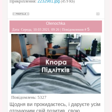
Прикріплення:
2232981.jpg
(45.9 Kb)
Olenochka
5
Дата: Середа, 10.03.2021, 09:26 | Повідомлення #
Повідомлень:
5327
Щодня ви прокидаєтесь, і даруєте усім
оточуючим свій позитив, свою