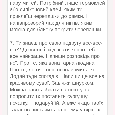
пару митей. Потрібний лише термоклей
або силіконовий клей, яким ти
приклеїш черепашки до рамки. І
напівпрозорий лак для нігтів, яким
можна для блиску покрити черепашки.
7. Ти знаєш про свою подругу все-все-
все? Дозволь і їй дізнатися про себе
все найкраще. Напиши розповідь про
неї. Про те, яка вона гарна людина.
Про те, як ти з нею познайомилася.
Додай туди спогадів. Напиши це все на
красивому сувої. Зав'яжи шнурком.
Можна навіть збігати на пошту та
попросити їх поставити сургучну
печатку. І подаруй їй. А вже якщо твоїх
талантів вистачить на поему у віршах,