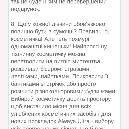
так це буде ніким не перевершений
подарунок.
8. Що у кожної дівчини обов'язково
повинно бути в сумочці? Правильно,
косметичка! Але геть похмурі
одноманітні кишеньки! Найпростішу
тканинну косметичку можна
перетворити на витвір мистецтва,
розшивши бісером, стразами,
лелітками, пайєтками. Прикрасити її
бантиками зі стрічок або просто
розшити різнокольоровими ґудзичками.
Вибирай косметичку досить простору,
щоб вистачило місця для всіх
улюблених косметичних засобів і для
нових прокладок Always Ultra - вибору
усіх прогресивних дівчат. Ще б пак.