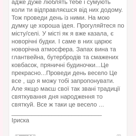
адже дуже люблять тебе і сумують
коли ти відправляєшся від них додому.
Тож проведи день із ними. На мою
думку це хороша ідея. Прогуляйтеся по
місту/селі. У місті як я вже казала, є
новорічні будки. І саме в них царює
новорічна атмосфера. Запах вина та
глантвейна, бутербродів та смажених
ковбасок, пряничні будиночки...Це
прекрасно...Проведи день весело
Це
все , що я можу тобі запропонувати.
Але якщо маєш свої так звані традиції
святкування дня народження то
святкуй. Все ж таки це весело ...
___________________________
Іриска