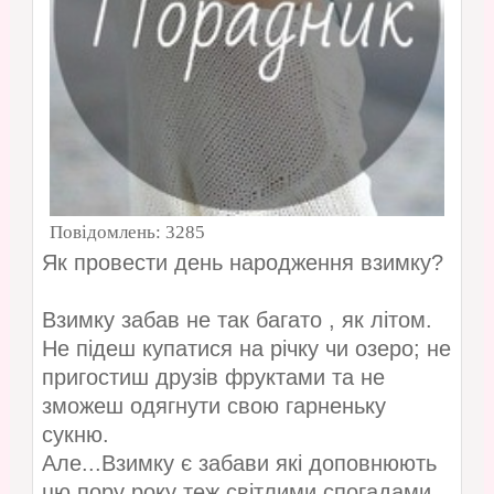
Повідомлень:
3285
Як провести день народження взимку?
Взимку забав не так багато , як літом.
Не підеш купатися на річку чи озеро; не
пригостиш друзів фруктами та не
зможеш одягнути свою гарненьку
сукню.
Але...Взимку є забави які доповнюють
цю пору року теж світлими спогадами.