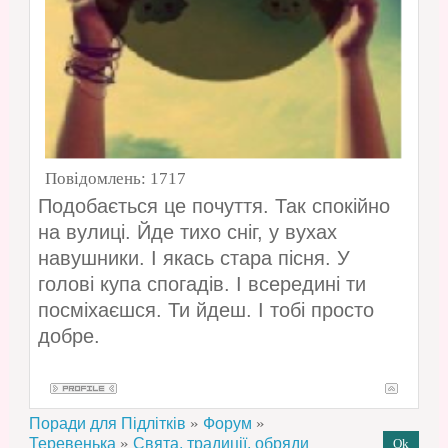
Повідомлень:
1717
Подобається це почуття. Так спокійно
на вулиці. Йде тихо сніг, у вухах
навушники. І якась стара пісня. У
голові купа спогадів. І всередині ти
посміхаєшся. Ти йдеш. І тобі просто
добре.
»
»
Поради для Підлітків
Форум
»
Теревенька
Свята, традиції, обряди