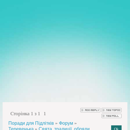
Сторінка
1
з
1
1
»
»
Поради для Підлітків
Форум
»
Теревенька
Свята, традиції, обряди