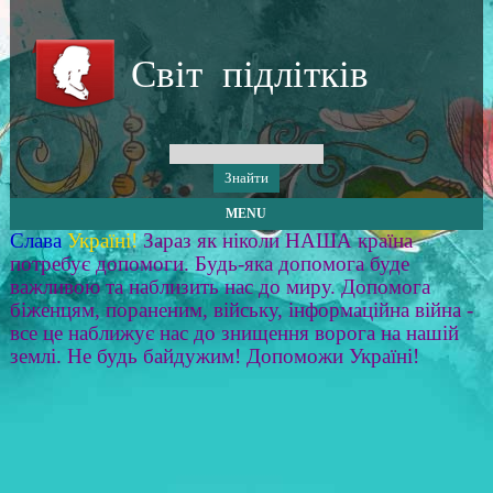
Світ підлітків
MENU
Слава
Україні!
Зараз як ніколи НАША країна
потребує допомоги. Будь-яка допомога буде
важливою та наблизить нас до миру. Допомога
біженцям, пораненим, війську, інформаційна війна -
все це наближує нас до знищення ворога на нашій
землі. Не будь байдужим! Допоможи Україні!