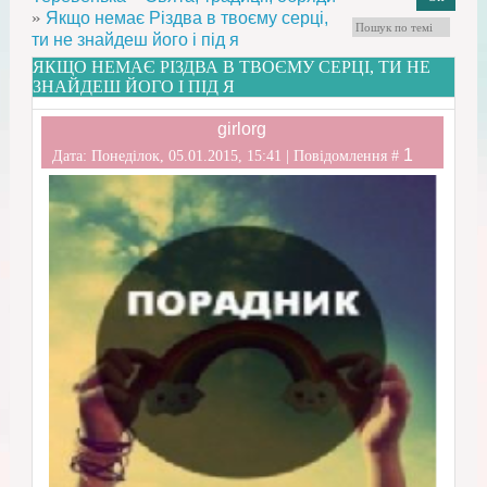
»
Якщо немає Різдва в твоєму серці,
ти не знайдеш його і під я
ЯКЩО НЕМАЄ РІЗДВА В ТВОЄМУ СЕРЦІ, ТИ НЕ
ЗНАЙДЕШ ЙОГО І ПІД Я
girlorg
1
Дата: Понеділок, 05.01.2015, 15:41 | Повідомлення #