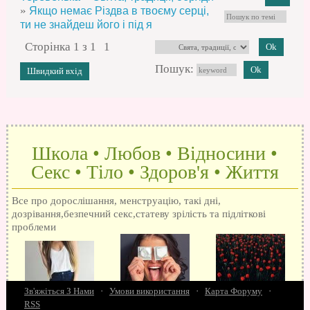
»
Якщо немає Різдва в твоєму серці,
ти не знайдеш його і під я
Сторінка
1
з
1
1
Пошук:
Школа • Любов • Відносини •
Секс • Тіло • Здоров'я • Життя
Все про дорослішання, менструацію, такі дні,
дозрівання,безпечний секс,статеву зрілість та підліткові
проблеми
Зв'яжіться З Нами
·
Умови використання
·
Карта Форуму
·
RSS