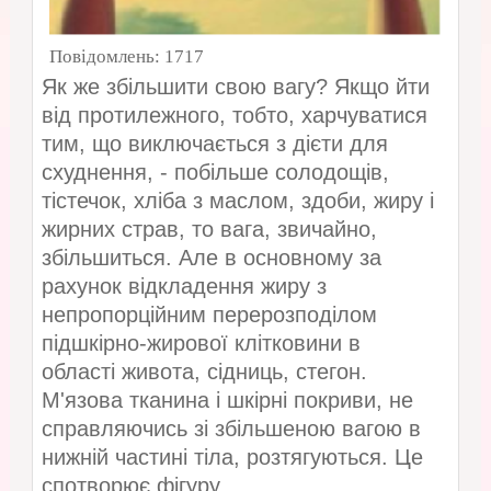
Повідомлень:
1717
Як же збільшити свою вагу? Якщо йти
від протилежного, тобто, харчуватися
тим, що виключається з дієти для
схуднення, - побільше солодощів,
тістечок, хліба з маслом, здоби, жиру і
жирних страв, то вага, звичайно,
збільшиться. Але в основному за
рахунок відкладення жиру з
непропорційним перерозподілом
підшкірно-жирової клітковини в
області живота, сідниць, стегон.
М'язова тканина і шкірні покриви, не
справляючись зі збільшеною вагою в
нижній частині тіла, розтягуються. Це
спотворює фігуру.