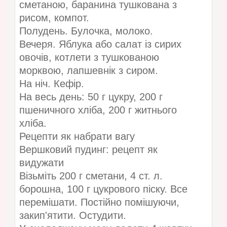
сметаною, баранина тушкована з
рисом, компот.
Полудень. Булочка, молоко.
Вечеря. Яблука або салат із сирих
овочів, котлети з тушкованою
морквою, лапшевнік з сиром.
На ніч. Кефір.
На весь день: 50 г цукру, 200 г
пшеничного хліба, 200 г житнього
хліба.
Рецепти як набрати вагу
Вершковий пудинг: рецепт як
видужати
Візьміть 200 г сметани, 4 ст. л.
борошна, 100 г цукрового піску. Все
перемішати. Постійно помішуючи,
закип'ятити. Остудити.