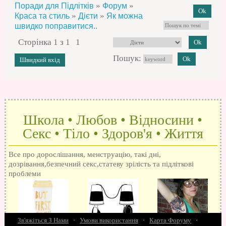
»
»
Поради для Підлітків
Форум
»
»
Краса та стиль
Дієти
Як можна
швидко поправитися..
Сторінка
1
з
1
1
Пошук:
Школа • Любов • Відносини •
Секс • Тіло • Здоров'я • Життя
Все про дорослішання, менструацію, такі дні,
дозрівання,безпечний секс,статеву зрілість та підліткові
проблеми
Зв'яжіться З Нами
·
Умови використання
·
Карта Форуму
·