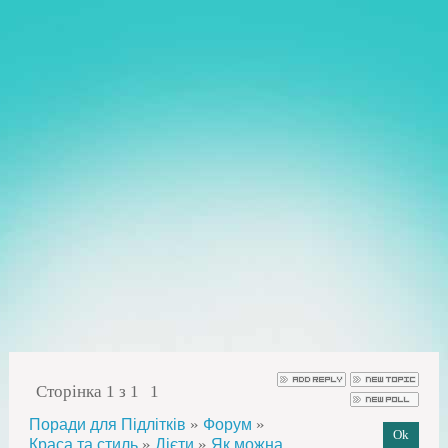
Сторінка
1
з
1
1
»
»
Поради для Підлітків
Форум
»
»
Краса та стиль
Дієти
Як можна