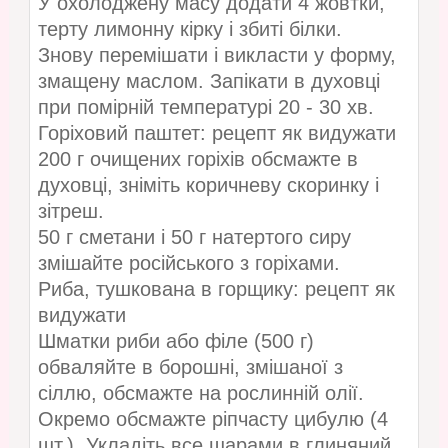
У охолоджену масу додати 4 жовтки,
терту лимонну кірку і збиті білки.
Знову перемішати і викласти у форму,
змащену маслом. Запікати в духовці
при помірній температурі 20 - 30 хв.
Горіховий паштет: рецепт як видужати
200 г очищених горіхів обсмажте в
духовці, зніміть коричневу скоринку і
зітреш.
50 г сметани і 50 г натертого сиру
змішайте російського з горіхами.
Риба, тушкована в горщику: рецепт як
видужати
Шматки риби або філе (500 г)
обваляйте в борошні, змішаної з
сіллю, обсмажте на рослинній олії.
Окремо обсмажте ріпчасту цибулю (4
шт.). Укладіть все шарами в глиняний