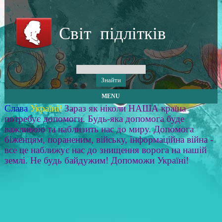
Світ підлітків
MENU
Слава
Україні!
Зараз як ніколи НАША країна
потребує допомоги. Будь-яка допомога буде
важливою та наблизить нас до миру. Допомога
біженцям, пораненим, війську, інформаційна війна -
все це наближує нас до знищення ворога на нашій
землі. Не будь байдужим! Допоможи Україні!