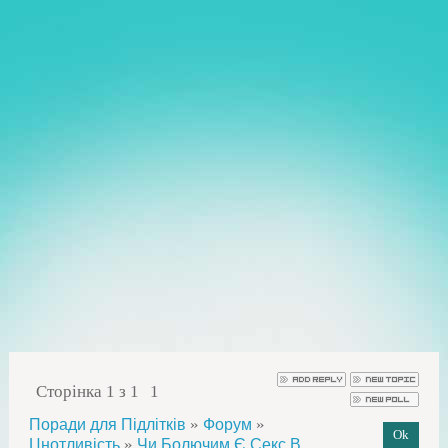
Сторінка
1
з
1
1
»
»
Поради для Підлітків
Форум
»
Цнотливість
Чи Болючим Є Секс В