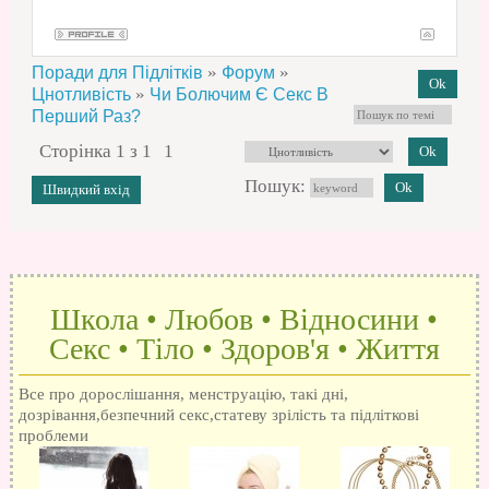
»
»
Поради для Підлітків
Форум
»
Цнотливість
Чи Болючим Є Секс В
Перший Раз?
Сторінка
1
з
1
1
Пошук:
Школа • Любов • Відносини •
Секс • Тіло • Здоров'я • Життя
Все про дорослішання, менструацію, такі дні,
дозрівання,безпечний секс,статеву зрілість та підліткові
проблеми