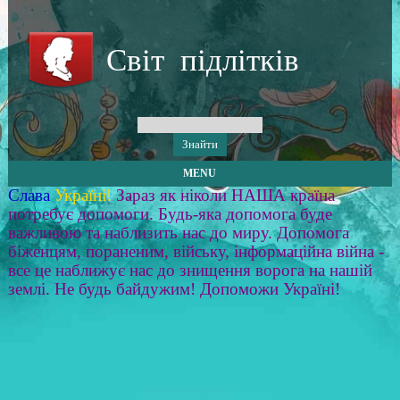
Світ підлітків
MENU
Слава
Україні!
Зараз як ніколи НАША країна
потребує допомоги. Будь-яка допомога буде
важливою та наблизить нас до миру. Допомога
біженцям, пораненим, війську, інформаційна війна -
все це наближує нас до знищення ворога на нашій
землі. Не будь байдужим! Допоможи Україні!