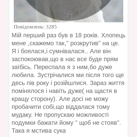
Повідомлень:
3285
Мій перший раз був в 18 років. Хлопець
мене ,скажемо так," розкрутив" на це.
Я і боялася,і сумнівалася.. Але він
заспокоював,що в нас все буде прям
заїбісь. Переспала я з ним,бо дуже
любила. Зустрічалися ми після того ще
десь пів року і розійшлися. Зараз життя
помінялося і навіть дуже( на щастя в
кращу сторону). Але досі не можу
пробачити собі,що віддалася тому
мудаку. Не пропускаю можливості
подумки бажати йому " щоб не стояв".
Така я мстива сука