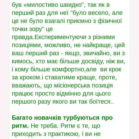
був «милостиво швидко", так як в
перший раз для неї "було весело, але
це не було взагалі приємно з фізичної
точки зору" це
правда.Експериментуючи з різними
позиціями, можливо, не найкраще, цей
ваш перший раз - якщо, звичайно, ви з
кимось, хто має більше досвіду, ніж ви,
і кому більше комфортно,але ви крок
за кроком.і ставатиме краще, проте,
вважають, що місіонерська позиція
працює просто відмінно для цього
першого разу якого ви так боїтеся..
Багато новачків турбуються про
ритм.
Не треба. Ритм є те, що
приходить з практикою, і ви не