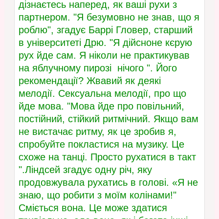
дізнаєтесь наперед, як ваші рухи з
партнером. "Я безумовно не знав, що я
роблю", згадує Баррі Гловер, старший
в університеті Дрю. "Я дійсноне кєрую
рух йде сам. Я ніколи не практикував
на яблучному пирозі нічого ". Його
рекомендації? Жвавий як деякі
мелодії. Сексуальна мелодії, про що
йде мова. "Мова йде про повільний,
постійний, стійкий ритмічний. Якщо вам
не вистачає ритму, як це зробив я,
спробуйте покластися на музику. Це
схоже на танці. Просто рухатися в такт
".Ліндсей згадує одну річ, яку
продовжувала рухатись в голові. «Я не
знаю, що робити з моїм колінами!"
Сміється вона. Це може здатися