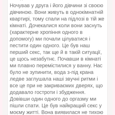
Ночував у друга і його дівчини зі своєю
дівчиною. Вони живуть в однокімнатній
квартирі, тому спали на підлозі в тій же
кімнаті. Дочекалися коли вони заснуть
(характерне хропіння одного в
допомогу) ми почали цілуватися і
пестити один одного. Це був наш
перший секс, так ще й в такій ситуації,
це щось незабутнє. Почавши в кімнаті
ми плавно перемістилися у ванну. Нас
було не зупинити, вода з-під крана
ледве заглушала наші звучні ритми і
все це при не закриваємих дверях, що
додавало гостроти і збудження.
Довівши один одного до оргазму ми
пішли спати. Це був найкращий секс у
моєму житті. Вона виявилася не тихою