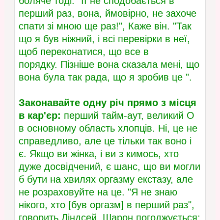
боляче тоді. "ЇЇ не сподобається в
перший раз, вона, ймовірно, не захоче
спати зі мною ще раз!", Каже він. "Так
що я був ніжний, і всі перевірки в неї,
щоб переконатися, що все в
порядку. Пізніше вона сказала мені, що
вона була так рада, що я зробив це ".
Закон
авайте одну річ прямо з місця
в кар'єр:
перший тайм-аут, великий O
в основному область хлопців. Ні, це не
справедливо, але це тільки так воно і
є. Якщо ви жінка, і ви з кимось, хто
дуже досвідчений, є шанс, що ви могли
б бути на хвилях оргазму екстазу, але
не розраховуйте на це. "Я не знаю
нікого, хто [був оргазм] в перший раз",
говорить Ліндсей. Шарон погоджується: