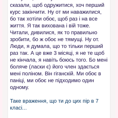
сказали, щоб одружитися, хоч перший
курс закінчити. Ну от ми наважилися,
бо так хотіли обоє, щоб раз і на все
життя. Я так вихована і вій тоже.
Читали, дивилися, як то правильно
зробити, бо ж обоє не тямущі. Ну от.
Люди, я думала, що то тільки перший
раз так. А це вже 3 місяці, я не те щоб
не кінчала, я навіть боюсь того. Бо мені
боляче (ласки є) його член здається
мені поліном. Він гіганскій. Ми обоє в
паніці, ми обоє не підходимо один
одному.
Таке враження, що ти до цих пір в 7
класі...