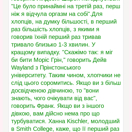
"Це було принаймні на третій раз, перш
ніж я відчула оргазм на собі".Для
хлопців, на думку більшості, в перший
раз більшість хлопців, з якими я
говорив їхній перший раз тривав
тривало близько 1-3 хвилин. У
кращому випадку. "Скажімо так: я міг
би бити Моріс Грін," говорить Дейв
Wayland з Прінстонського
університету. Таким чином, хлопчики не
слід цього соромитись. Якщо ви з більш
досвідченою дівчиною, то "вони
знають, чого очікувати від вас",
говорить Франк. Якщо ви з іншого
дівкою, вам дійсно нема про що
турбуватися. Ханна Kischler, молодший
в Smith College, каже, що її перший раз