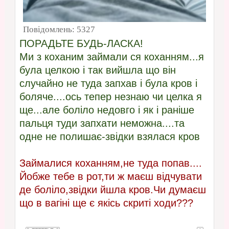
Повідомлень:
5327
ПОРАДЬТЕ БУДЬ-ЛАСКА!
Ми з коханим займали ся коханням...я
була целкою і так вийшла що він
случайно не туда запхав і була кров і
боляче....ось тепер незнаю чи целка я
ще...але боліло недовго і як і раніше
пальця туди запхати неможна....та
одне не полишає-звідки взялася кров
Займалися коханням,не туда попав....
Йобже тебе в рот,ти ж маєш відчувати
де боліло,звідки йшла кров.Чи думаєш
що в вагіні ще є якісь скриті ходи???