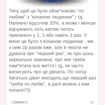
Типу щоб це було обов*язково "по
любові" з "коханою людиною" і тд.
Напевно відсотків 20%, а може і менше
відчувають хоть каплю чогось
приємного у 1, 2 або навіть 3 раз. У
мене це було з коханою людиною , ми
з ним 2р разом вже, але я ніколи не
думала про "перший раз", як про шось
нереально приємне, про яке треба
пам*ятати все життя і тд, як часто
виписують про це дівчата. По логіці
багатьох діват виходить,що перший раз
"треба по любві", а далі можна з ким
попало?))