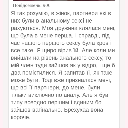
Повідомлень:
906
Я так розумію, в жінок, партнери які в
них були в анальному сексі не
рахуються. Моя дружина клялася мені,
що була в мене перша. І справді, під
час нашого першого сексу була кров і
все таке. Я щиро вірив їй. Але коли ми
вийшли на рівень анального сексу, то
мій член туди зайшов як у відро, і ще б
два помістилися. Я запитав її, як таке
може бути. Тоді вже призналася мені,
що всі її партнери, до мене, були
тільки виключно по аналу. Але я був
типу всеодно першим і єдиним бо
зайшов вагінально. Брехухаа вона
короче.