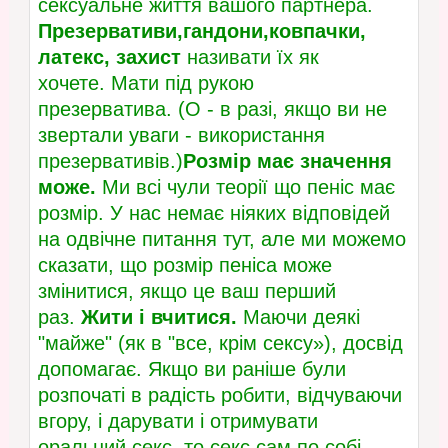
сексуальне життя вашого партнера.
Презервативи,гандони,ковпачки,
латекс, захист
називати їх як
хочете. Мати під рукою
презерватива. (О - в разі, якщо ви не
звертали уваги - використання
презервативів.)
Розмір має значення
може.
Ми всі чули теорії що пеніс має
розмір. У нас немає ніяких відповідей
на одвічне питання тут, але ми можемо
сказати, що розмір пеніса може
змінитися, якщо це ваш перший
раз.
Жити і вчитися.
Маючи деякі
"майже" (як в "все, крім сексу»), досвід
допомагає. Якщо ви раніше були
розпочаті в радість робити, відчуваючи
вгору, і дарувати і отримувати
оральний секс, то секс сам по собі