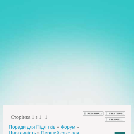
Сторінка
1
з
1
1
»
»
Поради для Підлітків
Форум
»
Цнотливість
Перший секс для