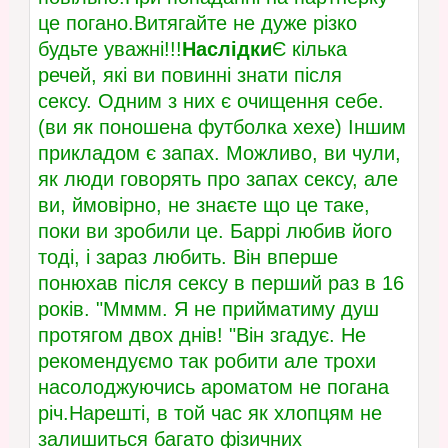
це погано.Витягайте не дуже різко
будьте уважні!!!
Наслідки
Є кілька
речей, які ви повинні знати після
сексу. Одним з них є очищення себе.
(ви як поношена футболка хехе) Іншим
прикладом є запах. Можливо, ви чули,
як люди говорять про запах сексу, але
ви, ймовірно, не знаєте що це таке,
поки ви зробили це. Баррі любив його
тоді, і зараз любить. Він вперше
понюхав після сексу в перший раз в 16
років. "Мммм. Я не прийматиму душ
протягом двох днів! "Він згадує. Не
рекомендуємо так робити але трохи
насолоджуючись ароматом не погана
річ.Нарешті, в той час як хлопцям не
залишиться багато фізичних