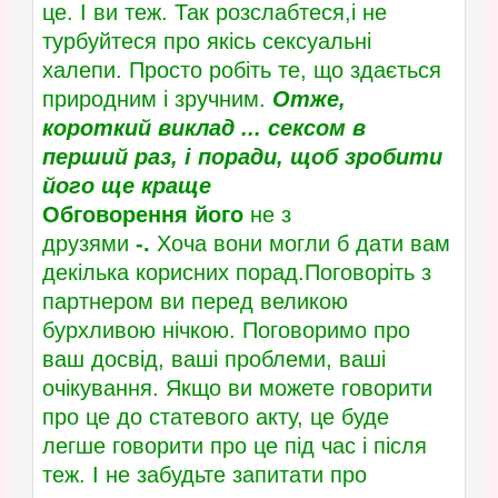
це. І ви теж. Так розслабтеся,і не
турбуйтеся про якісь сексуальні
халепи. Просто робіть те, що здається
природним і зручним.
Отже,
короткий виклад ... сексом в
перший раз, і поради, щоб зробити
його ще краще
Обговорення його
не з
друзями
-.
Хоча вони могли б дати вам
декілька корисних порад.Поговоріть з
партнером ви перед великою
бурхливою нічкою. Поговоримо про
ваш досвід, ваші проблеми, ваші
очікування. Якщо ви можете говорити
про це до статевого акту, це буде
легше говорити про це під час і після
теж. І не забудьте запитати про