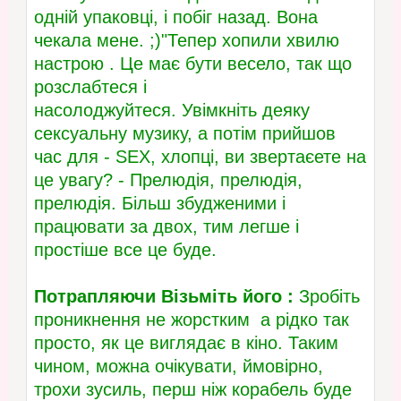
одній упаковці, і побіг назад. Вона
чекала мене. ;)"Тепер хопили хвилю
настрою . Це має бути весело, так що
розслабтеся і
насолоджуйтеся. Увімкніть деяку
сексуальну музику, а потім прийшов
час для - SEX, хлопці, ви звертаєете на
це увагу? - Прелюдія, прелюдія,
прелюдія. Більш збудженими і
працювати за двох, тим легше і
простіше все це буде.
Потрапляючи
Візьміть його :
Зробіть
проникнення не жорстким а рідко так
просто, як це виглядає в кіно. Таким
чином, можна очікувати, ймовірно,
трохи зусиль, перш ніж корабель буде