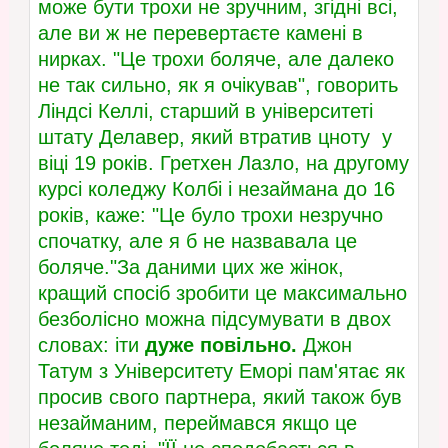
може бути трохи не зручним, згідні всі,
але ви ж не перевертаєте камені в
нирках. "Це трохи боляче, але далеко
не так сильно, як я очікував", говорить
Ліндсі Келлі, старший в університеті
штату Делавер, який втратив цноту у
віці 19 років. Гретхен Лазло, на другому
курсі коледжу Колбі і незаймана до 16
років, каже: "Це було трохи незручно
спочатку, але я б не назвавала це
боляче."За даними цих же жінок,
кращий спосіб зробити це максимально
безболісно можна підсумувати в двох
словах: іти
дуже повільно.
Джон
Татум з Університету Еморі пам'ятає як
просив свого партнера, який також був
незайманим, переймався якщо це