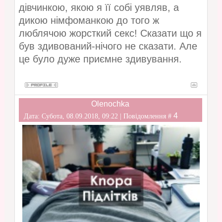
дівчинкою, якою я її собі уявляв, а
дикою німфоманкою до того ж
люблячою жорсткий секс! Сказати що я
був здивований-нічого не сказати. Але
це було дуже приємне здивування.
Olenochka
4
Дата: Субота, 08.09.2018, 09:22 | Повідомлення #