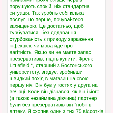
порушують спокій, ніж стандартна
ситуація. Так зробіть собі кілька
послуг. По-перше, почувайтеся
захищеною. Це достатньо, щоб
турбуватися без додавання
стурбованість з приводу зараження
інфекцією чи мова йде про
вагітність. Якщо ви не маєте запас
презервативів, підіть купити. Френк
Littlefield *, старший з Бостонського
університету, згадує, зробивши
швидкий похід в магазин на свою
першу ніч. Він був у гостях у друга на
вечірці. Коли він дізнався, як він і його
(а також незаймана дівчина) партнер
були без презервативів він "побіг в
аптеку. Я схопив один з тих 75 відсотків