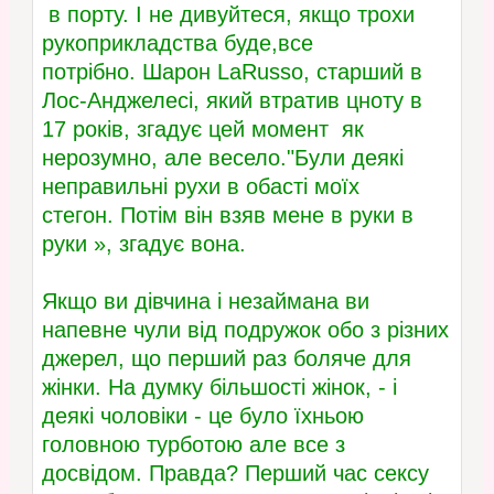
в порту. І не дивуйтеся, якщо трохи
рукоприкладства буде,все
потрібно. Шарон LaRusso, старший в
Лос-Анджелесі, який втратив цноту в
17 років, згадує цей момент як
нерозумно, але весело."Були деякі
неправильні рухи в обасті моїх
стегон. Потім він взяв мене в руки в
руки », згадує вона.
Якщо ви дівчина і незаймана ви
напевне чули від подружок обо з різних
джерел, що перший раз боляче для
жінки. На думку більшості жінок, - і
деякі чоловіки - це було їхньою
головною турботою але все з
досвідом. Правда? Перший час сексу