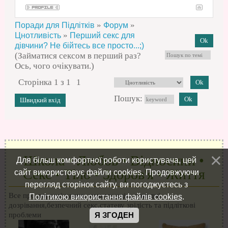
»
»
Поради для Підлітків
Форум
»
Цнотливість
Перший секс для
дівчини? Не бійтесь все просто...;)
(Займатися сексом в перший раз?
Ось, чого очікувати.)
Сторінка
1
з
1
1
Пошук:
Школа • Любов • Відносини •
Для більш комфортної роботи користувача, цей
Секс • Тіло • Здоров'я • Життя
сайт використовує файли cookies. Продовжуючи
перегляд сторінок сайту, ви погоджуєтесь з
Все про дорослішання, менструацію, такі дні,
Політикою використання файлів cookies
.
дозрівання,безпечний секс,статеву зрілість та підліткові
проблеми
Я ЗГОДЕН