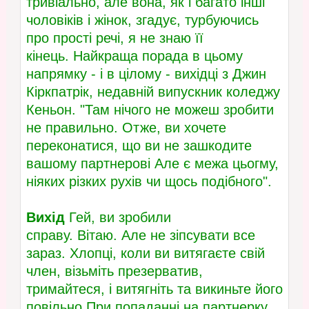
тривіально, але вона, як і багато інші
чоловіків і жінок, згадує, турбуючись
про прості речі, я не знаю її
кінець. Найкраща порада в цьому
напрямку - і в цілому - вихідці з Джин
Кіркпатрік, недавній випускник коледжу
Кеньон. "Там нічого не можеш зробити
не правильно. Отже, ви хочете
переконатися, що ви не зашкодите
вашому партнерові Але є межа цьогму,
ніяких різких рухів чи щось подібного".
Вихід
Гей, ви зробили
справу. Вітаю. Але не зіпсувати все
зараз. Хлопці, коли ви витягаєте свій
член, візьміть презерватив,
тримайтеся, і витягніть та викиньте його
повільно.При попаданні на партнерку