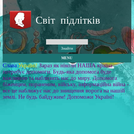
Світ підлітків
MENU
Слава
Україні!
Зараз як ніколи НАША країна
потребує допомоги. Будь-яка допомога буде
важливою та наблизить нас до миру. Допомога
біженцям, пораненим, війську, інформаційна війна -
все це наближує нас до знищення ворога на нашій
землі. Не будь байдужим! Допоможи Україні!