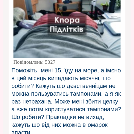
Повідомлень:
5327
Поможіть, мені 15, їду на море, а імєно
в цей місяць випадають місячні, шо
робити? Кажуть шо дєвствєнніцам не
можна пользуватись тампонами, а я як
раз нетрахана. Може мені збити целку
а вже потім користуватися тампонами?
Шо робити? Пракладки не вихад,
кажуть шо від них можна в омарок
впасти