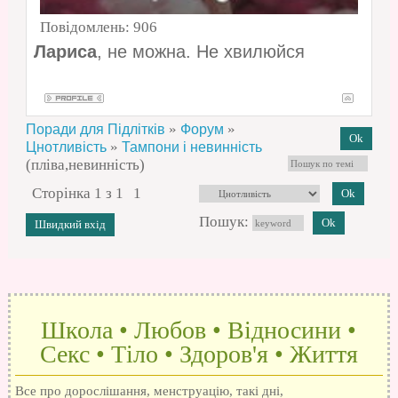
Повідомлень:
906
Лариса
, не можна. Не хвилюйся
»
»
Поради для Підлітків
Форум
»
Цнотливість
Тампони і невинність
(пліва,невинність)
Сторінка
1
з
1
1
Пошук:
Школа • Любов • Відносини •
Секс • Тіло • Здоров'я • Життя
Все про дорослішання, менструацію, такі дні,