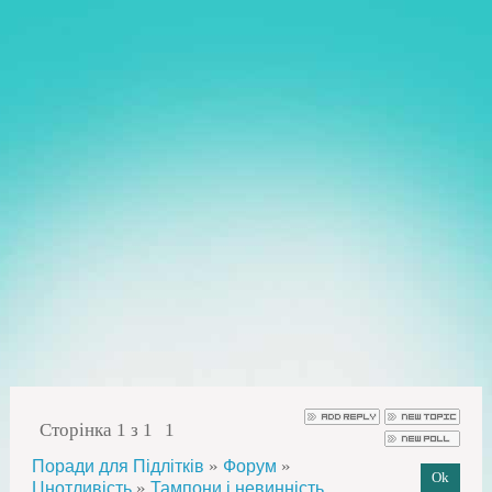
Сторінка
1
з
1
1
»
»
Поради для Підлітків
Форум
»
Цнотливість
Тампони і невинність