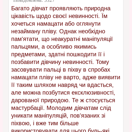
Повідомлень:
5327
Багато дівчат проявляють природна
цікавість щодо своєї невинності. Їм
хочеться намацати або оглянути
незайману пліву. Однак необхідно
пам'ятати, що неакуратні маніпуляції
пальцями, а особливо якимись
предметами, здатні пошкодити її і
позбавити дівчину невинності. Тому
засовувати пальці в піхву в спробах
намацати пліву не варто, адже виявити
її таким шляхом навряд чи вдасться,
але можна позбутися ексклюзивності,
дарованої природою. Те ж стосується
мастурбації. Молодим дівчатам слід
уникати маніпуляцій, пов'язаних зі
піхвою, і вже тим більше
використовувати для цього будь-які