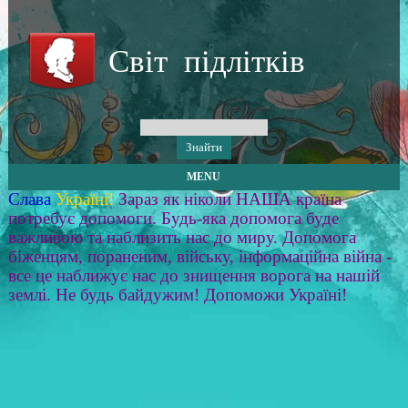
Світ підлітків
MENU
Слава
Україні!
Зараз як ніколи НАША країна
потребує допомоги. Будь-яка допомога буде
важливою та наблизить нас до миру. Допомога
біженцям, пораненим, війську, інформаційна війна -
все це наближує нас до знищення ворога на нашій
землі. Не будь байдужим! Допоможи Україні!