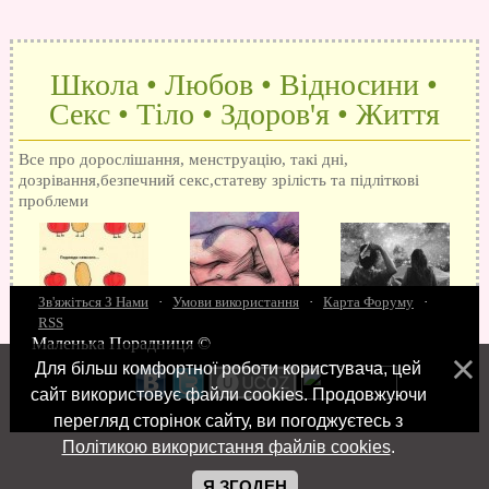
Школа • Любов • Відносини •
Секс • Тіло • Здоров'я • Життя
Все про дорослішання, менструацію, такі дні,
дозрівання,безпечний секс,статеву зрілість та підліткові
проблеми
Зв'яжіться З Нами
·
Умови використання
·
Карта Форуму
·
RSS
Маленька Порадниця ©
15 запитань про секс
Як досягти оргазм
Біль при сексі
Анальний секс
Про
Для більш комфортної роботи користувача, цей
поцілунки
Позбуваємось синців
завагітніти після першого разу
Хлопець хоче сексу
Як
сайт використовує файли cookies. Продовжуючи
робити мінєт
"Люблю" і "кохаю" різниця
Про перший секс
Займатися сексом
перегляд сторінок сайту, ви погоджуєтесь з
Політикою використання файлів cookies
.
Я ЗГОДЕН