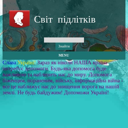
Світ підлітків
MENU
Слава
Україні!
Зараз як ніколи НАША країна
потребує допомоги. Будь-яка допомога буде
важливою та наблизить нас до миру. Допомога
біженцям, пораненим, війську, інформаційна війна -
все це наближує нас до знищення ворога на нашій
землі. Не будь байдужим! Допоможи Україні!