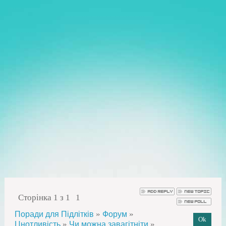
Сторінка
1
з
1
1
»
»
Поради для Підлітків
Форум
»
»
Цнотливість
Чи можна завагітніти