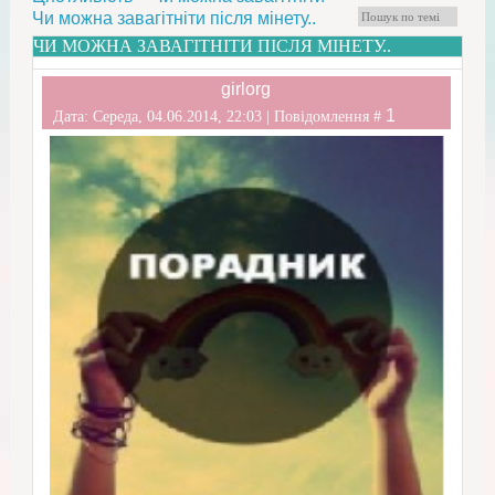
Чи можна завагітніти після мінету..
ЧИ МОЖНА ЗАВАГІТНІТИ ПІСЛЯ МІНЕТУ..
girlorg
1
Дата: Середа, 04.06.2014, 22:03 | Повідомлення #