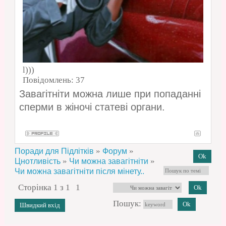
l)))
Повідомлень:
37
Завагітніти можна лише при попаданні
сперми в жіночі статеві органи.
»
»
Поради для Підлітків
Форум
»
»
Цнотливість
Чи можна завагітніти
Чи можна завагітніти після мінету..
Сторінка
1
з
1
1
Пошук: