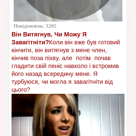
Повідомлень:
3285
Він Витягнув, Чи Можу Я
Завагітніти?
Коли він вже був готовий
кінчити, він витягнув з мене член,
кінчив поза піхву. але потім почав
гладити свій пеніс навколо і встромив
його назад всередину мене. Я
турбуюся, чи могла я завагітніти від
цього?