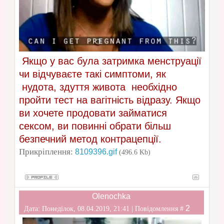
Якщо у вас була затримка менструації
чи відчуваєте такі симптоми, як
нудота, здуття живота необхідно
пройти тест на вагітність відразу. Якщо
ви хочете продовати займатися
сексом, ви повинні обрати більш
безпечний метод контрацепції.
Прикріплення:
8109396.gif
(496.6 Kb)
Olenochka
2
Дата: Понеділок, 08.04.2019, 21:41 | Повідомлення #