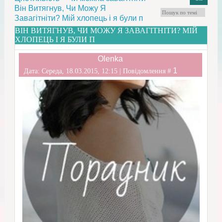
Він Витягнув, Чи Можу Я
Завагітніти? Мій хлопець і я були п
ВІН ВИТЯГНУВ, ЧИ МОЖУ Я ЗАВАГІТНІТИ? МІЙ
ХЛОПЕЦЬ І Я БУЛИ П
Olenka
1
Дата: Середа, 18.03.2015, 12:15 | Повідомлення #