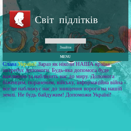
Світ підлітків
MENU
Слава
Україні!
Зараз як ніколи НАША країна
потребує допомоги. Будь-яка допомога буде
важливою та наблизить нас до миру. Допомога
біженцям, пораненим, війську, інформаційна війна -
все це наближує нас до знищення ворога на нашій
землі. Не будь байдужим! Допоможи Україні!