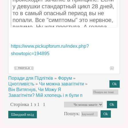
у девушки стандартный цикл 28 дней,
то в самый опасный период вы не
попали. Все "симптомы" это нервное,
видимо. Ну или простуда. А голова
есть на плечах - трахаться без
защиты? Хотите очень молодыми
https://www.pickupforum.ru/index.php?
родителями стать?! Резинки -
showtopic=194895
сташный дефицит или что?
»
»
Поради для Підлітків
Форум
»
»
Цнотливість
Чи можна завагітніти
Він Витягнув, Чи Можу Я
Завагітніти? Мій хлопець і я були п
Сторінка
1
з
1
1
Пошук: