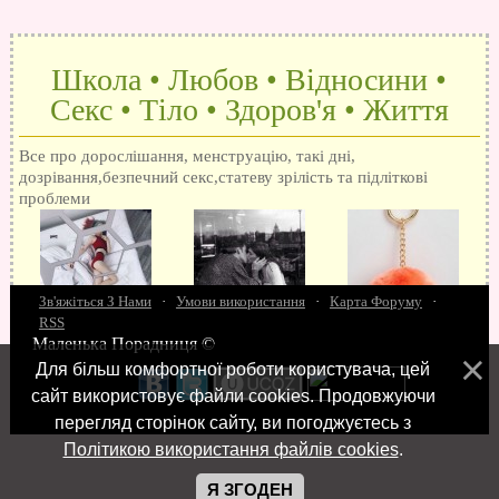
Школа • Любов • Відносини •
Секс • Тіло • Здоров'я • Життя
Все про дорослішання, менструацію, такі дні,
дозрівання,безпечний секс,статеву зрілість та підліткові
проблеми
Зв'яжіться З Нами
·
Умови використання
·
Карта Форуму
·
RSS
Маленька Порадниця ©
15 запитань про секс
Як досягти оргазм
Біль при сексі
Анальний секс
Про
Для більш комфортної роботи користувача, цей
поцілунки
Позбуваємось синців
завагітніти після першого разу
Хлопець хоче сексу
Як
сайт використовує файли cookies. Продовжуючи
робити мінєт
"Люблю" і "кохаю" різниця
Про перший секс
Займатися сексом
перегляд сторінок сайту, ви погоджуєтесь з
Політикою використання файлів cookies
.
Я ЗГОДЕН