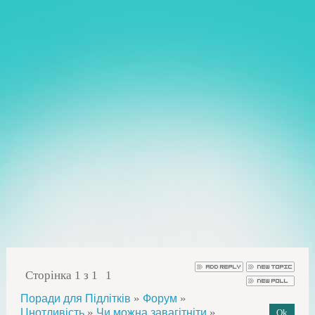
Сторінка
1
з
1
1
»
»
Поради для Підлітків
Форум
»
»
Цнотливість
Чи можна завагітніти