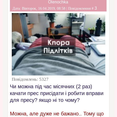
Olenochka
3
Дата: Вівторок, 16.04.2019, 08:58 | Повідомлення #
Повідомлень:
5327
Чи можна під час місячних (2 раз)
качати прес присідати і робити вправи
для пресу? якщо ні то чому?
Можна, але дуже не бажано.. Тому що