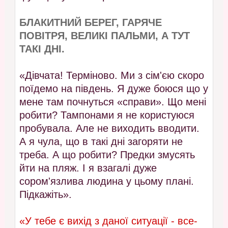
БЛАКИТНИЙ БЕРЕГ, ГАРЯЧЕ
ПОВІТРЯ, ВЕЛИКІ ПАЛЬМИ, А ТУТ
ТАКІ ДНІ.
«Дівчата! Терміново. Ми з сім'єю скоро
поїдемо на південь. Я дуже боюся що у
мене там почнуться «справи». Що мені
робити? Тампонами я не користуюся
пробувала. Але не виходить вводити.
А я чула, що в такі дні загоряти не
треба. А що робити? Предки змусять
йти на пляж. І я взагалі дуже
сором'язлива людина у цьому плані.
Підкажіть».
«У тебе є вихід з даної ситуації - все-