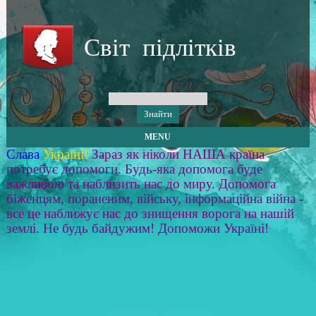
Світ підлітків
MENU
Слава
Україні!
Зараз як ніколи НАША країна
потребує допомоги. Будь-яка допомога буде
важливою та наблизить нас до миру. Допомога
біженцям, пораненим, війську, інформаційна війна -
все це наближує нас до знищення ворога на нашій
землі. Не будь байдужим! Допоможи Україні!