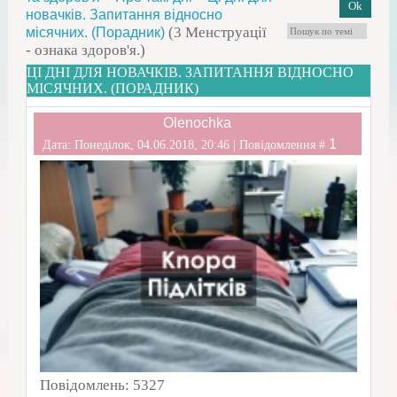
новачків. Запитання відносно
(3 Менструації
місячних. (Порадник)
- ознака здоров'я.)
ЦІ ДНІ ДЛЯ НОВАЧКІВ. ЗАПИТАННЯ ВІДНОСНО
МІСЯЧНИХ. (ПОРАДНИК)
Olenochka
1
Дата: Понеділок, 04.06.2018, 20:46 | Повідомлення #
Повідомлень:
5327