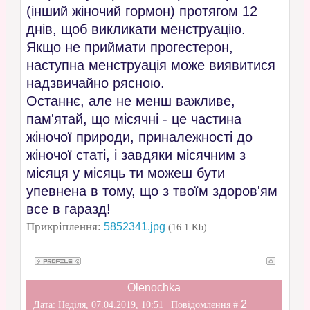
(інший жіночий гормон) протягом 12
днів, щоб викликати менструацію.
Якщо не приймати прогестерон,
наступна менструація може виявитися
надзвичайно рясною.
Останнє, але не менш важливе,
пам'ятай, що місячні - це частина
жіночої природи, приналежності до
жіночої статі, і завдяки місячним з
місяця у місяць ти можеш бути
упевнена в тому, що з твоїм здоров'ям
все в гаразд!
Прикріплення:
5852341.jpg
(16.1 Kb)
Olenochka
2
Дата: Неділя, 07.04.2019, 10:51 | Повідомлення #