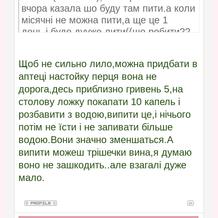
вчора казала шо буду там пити.а коли
місячні не можна пити,а ще це 1
день,і буде дууже лити((шо робити??
Щоб не сильно лило,можна придбати в
аптеці настойку перця вона не
дорога,десь приблизно гривень 5,на
столову ложку покапати 10 капель і
розбавити з водою,випити це,і нічього
потім не їсти і не запивати більше
водою.Вони значно зменшаться.А
випити можеш трішечки вина,я думаю
воно не зашкодить..але взагалі дуже
мало.