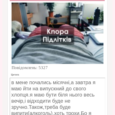
Повідомлень:
5327
Цитата
в мене почались місячні,а завтра я
маю йти на випускний до свого
хлопця.я маю бути біля нього весь
вечір,і відходити буде не
зручно.Також,треба буде
випити(алкоголь),хоть трохи.Бо я