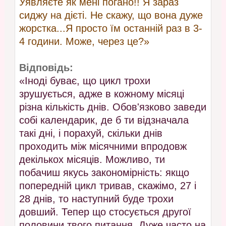
Уявляєте як мені погано!! Я зараз
сиджу на дієті. Не скажу, що вона дуже
жорстка...Я просто їм останній раз в 3-
4 години. Може, через це?»
Відповідь:
«Іноді буває, що цикл трохи
зрушується, адже в кожному місяці
різна кількість днів. Обов'язково заведи
собі календарик, де б ти відзначала
такі дні, і порахуй, скільки днів
проходить між місячними впродовж
декількох місяців. Можливо, ти
побачиш якусь закономірність: якщо
попередній цикл тривав, скажімо, 27 і
28 днів, то наступний буде трохи
довший. Тепер що стосується другої
половини твого питання. Дуже часто на