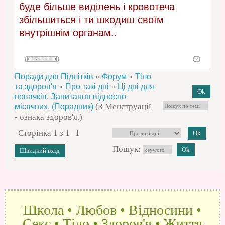
буде більше виділень і кровотеча
збільшиться і ти шкодиш своїм
внутрішнім органам..
»
»
Поради для Підлітків
Форум
Тіло
»
»
та здоров'я
Про такі дні
Ці дні для
новачків. Запитання відносно
(3 Менструації
місячних. (Порадник)
- ознака здоров'я.)
Сторінка
1
з
1
1
Пошук:
Школа • Любов • Відносини •
Секс • Тіло • Здоров'я • Життя