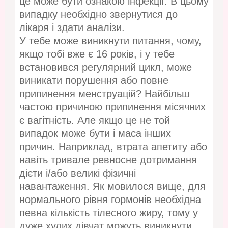
це може бути ознакою інфекції. В цьому
випадку необхідно звернутися до
лікаря і здати аналізи.
У тебе може виникнути питання, чому,
якщо тобі вже є 16 років, і у тебе
встановився регулярний цикл, може
виникати порушення або повне
припинення менструацій? Найбільш
частою причиною припинення місячних
є вагітність. Але якщо це не той
випадок може бути і маса інших
причин. Наприклад, втрата апетиту або
навіть тривале ревносне дотримання
дієти і/або великі фізичні
навантаження. Як мовилося вище, для
нормального рівня гормонів необхідна
певна кількість тілесного жиру, тому у
дуже худих дівчат можуть виникнути