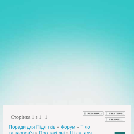
Сторінка
1
з
1
1
»
»
Поради для Підлітків
Форум
Тіло
»
»
та здоров'я
Про такі дні
Ці дні для