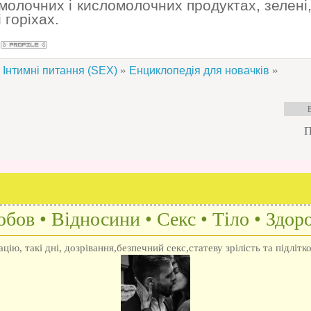
молочних і кисломолочних продуктах, зелені,
і горіхах.
»
»
Інтимні питання (SEX)
Енциклопедія для новачків
П
бов • Відносини • Секс • Тіло • Здоро
ію, такі дні, дозрівання,безпечний секс,статеву зрілість та підлітк