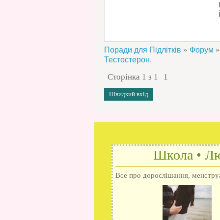
»
»
Поради для Підлітків
Форум
Тестостерон.
Сторінка
1
з
1
1
Школа • Лю
Все про дорослішання, менструац