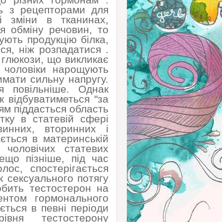
до різних гормонам .
сь з рецепторами для
і зміни в тканинах,
я обміну речовин, то
ують продукцію білка,
я, ніж розпадатися .
глюкози, що викликає
і чоловіки нарощують
имати сильну напругу.
я повільніше. Однак
к відбуватиметься "за
ям піддасться область
тку в статевій сфері
винних, вторинних і
ється в материнській
 чоловічих статевих
ещо пізніше, під час
олос, спостерігається
к сексуального потягу
обить тестостерон на
ентом гормонального
ється в певні періоди
івня тестостерону