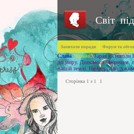
Світ під
Запитати поради
Форум та обго
Слава
Україні!
Зараз як ніколи
до миру. Допомога біженцям, п
нашій землі. Не будь байдужи
Сторінка
1
з
1
1