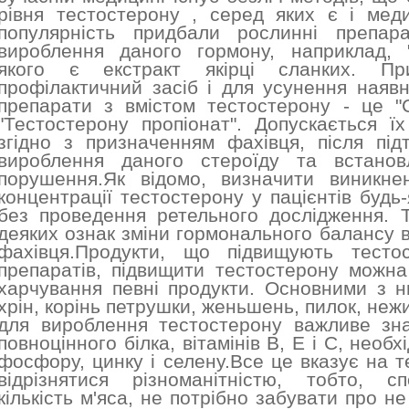
рівня тестостерону , серед яких є і мед
популярність придбали рослинні препар
вироблення даного гормону, наприклад, "
якого є екстракт якірці сланких. Пр
профілактичний засіб і для усунення наяв
препарати з вмістом тестостерону - це "С
"Тестостерону пропіонат". Допускається їх
згідно з призначенням фахівця, після пі
вироблення даного стероїду та встанов
порушення.Як відомо, визначити виникнен
концентрації тестостерону у пацієнтів будь-
без проведення ретельного дослідження. Т
деяких ознак зміни гормонального балансу 
фахівця.Продукти, що підвищують тесто
препаратів, підвищити тестостерону можн
харчування певні продукти. Основними з ни
хрін, корінь петрушки, женьшень, пилок, неж
для вироблення тестостерону важливе зна
повноцінного білка, вітамінів В, Е і С, необх
фосфору, цинку і селену.Все це вказує на 
відрізнятися різноманітністю, тобто, 
кількість м'яса, не потрібно забувати про н