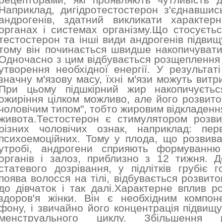
рецепторами, які проявляють чутливість 
Наприклад, дигідротестостерон з'єднавши
андрогенів, здатний викликати характерн
органах і системах організму.Що стосуєтьс
тестостерон та інші види андрогенів підвищ
тому він починається швидше накопичуватис
Одночасно з цим відбувається розщеплення 
утворення необхідної енергії. У результат
значну м'язову масу, їхні м'язи можуть витр
При цьому підшкірний жир накопичуєтьс
ожиріння цілком можливо, але його розвито
чоловічим типом", тобто жировим відкладенн
живота.Тестостерон є стимулятором розви
різних чоловічих ознак, наприклад: пер
психоемоційних. Тому у плода, що розвива
утробі, андрогени сприяють формуванню
органів і залоз, приблизно з 12 тижня. Д
статевого дозрівання, у підлітків грубіє г
поява волосся на тілі, відбувається розвито
до дівчаток і так далі.Характерне вплив р
здоров'я жінки. Він є необхідним компон
фону, і звичайно його концентрація підвищу
менструального циклу. Збільшення р