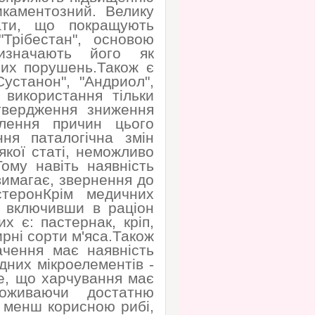
икаментозний. Велику
ати, що покращують
Трібестан", основою
изначають його як
них порушень.Також є
устанон", "Андриол",
 використання тільки
дтвердження зниження
лення причин цього
ня паталогічна змін
якої статі, неможливо
ому навіть наявність
вимагає, звернення до
стеронКрім медичних
а включивши в раціон
х є: пастернак, кріп,
ирні сорти м'яса.Також
чення має наявність
ідних мікроелементів -
те, що харчування має
споживаючи достатню
е менш корисною рибі,