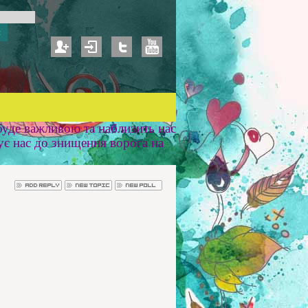
уде важливою та наблизить нас
ує нас до знищення ворога на