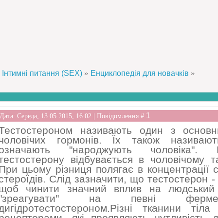
»
»
Інтимні питання (SEX)
Енциклопедія для новачків
1
Дата: Середа, 13.05.2015, 16:02 | Повідомлення #
Тестостероном називають один з основн
чоловічих гормонів. Їх також називаю
означають "народжують чоловіка". 
тестостерону відбувається в чоловічому та
При цьому різниця полягає в концентрації 
стероїдів. Слід зазначити, що тестостерон -
щоб чинити значний вплив на людський 
"зреагувати" на певні фер
дигідротестостероном.Різні тканини тіла