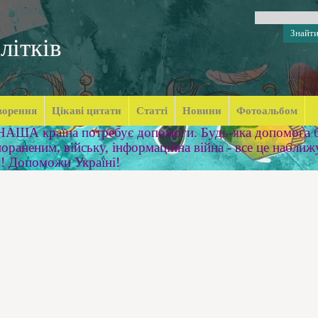
літків
ворення
Цікаві цитати
Статті
Новини
Фотоальбом
 НАША країна потребує допомоги. Будь-яка допомога б
ораненим, війську, інформаційна війна - все це наближ
м! Допоможи Україні!