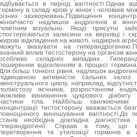
відбувається в період вагітності.Однак ві
гормону в складі крові у жінок і чоловіків м
різних захворювань.Підвищення концентр
жінокЧасто надлишок андрогенів в жіноч
помітним візуально. Якщо присутні зай
спостерігаються залисини на верхівці і ск
жирові відкладення на животі, надмірна агреси
можуть вказувати на гиперандрогению.П
значний вплив тестостерону на організм жін
особливо складних випадках. Гиперан
поширеним відхиленням в процесі гормональ
Для більш тонкого рівня, надлишок андроген
підвищеною активністю сальних залоз 
менструального циклу, наприклад, відсутніст
полікістозу яєчників, розростанням ендо
можливе виникнення цукрового діабету 
частини тіла. Найбільш хвилюючими с
концентрації тестостерону вважається безп
повноцінного виношування вагітності.До п
станів необхідна докладна діагностика
гіперандрогенії. Справа в тому, що в
перетворення та утилізації гормонів в л