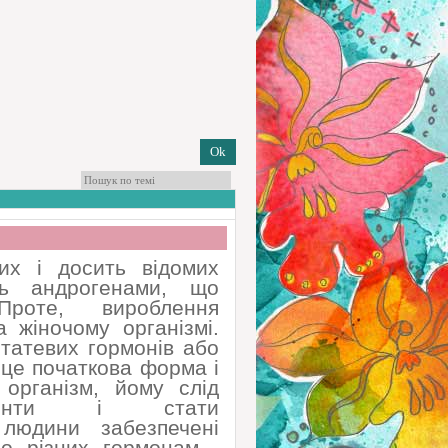
их і досить відомих
ть андрогенами, що
Проте, вироблення
 жіночому організмі.
статевих гормонів або
 це початкова форма і
організм, йому слід
менти і стати
 людини забезпечені