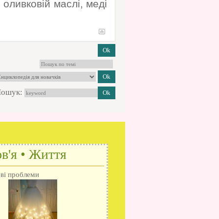
 оливковій маслі, меді
ошук:
в'я • Життя
ові проблеми