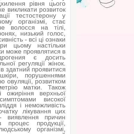
дхилення рівня цього
оже викликати розвиток
ації тестостерону у
ому організмі, стає
ве волосся на тілі,
ронях, низький голос,
вність - всі ці ознаки
ри цьому настільки
ки може проявлятися в
дрогения є досить
ної регуляції жінок.
ів здатний проявитися
шкіри, порушеннями
ю овуляції, розвитком
метрію матки. Також
і ожиріння верхньої
имптомами високої
ліддя і неможливість
очатку лікування цих
 - виявлення причин
 процес продукції,
юдському організмі,