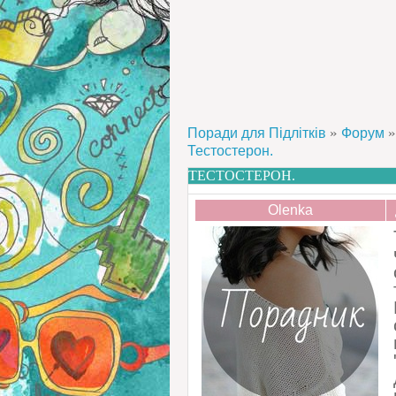
»
»
Поради для Підлітків
Форум
Тестостерон.
ТЕСТОСТЕРОН.
Olenka