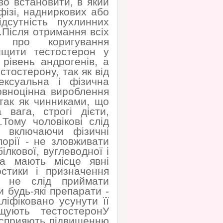
во встановити, в який
фізі, надниркових або
дсутність пухлинних
.Після отримання всіх
я про коригування
ищити тестостерон у
рівень андрогенів, а
стостерону, так як від
ексуальна і фізична
повноцінна вироблення
так як чинниками, що
 вага, строгі дієти,
.Тому чоловікові слід
, включаючи фізичні
орії - не зловживати
лкової, вуглеводної і
ка мають місце явні
стики і призначення
ві не слід приймати
 будь-які препарати -
ліфіковано усунути її
щують тестостеронУ
о сприяють підвищенню