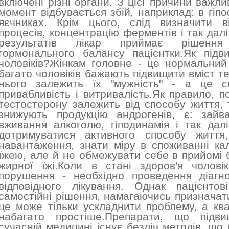
включені різні органи. З цієї причини важли
момент відбувається збій, наприклад: в гіпо
яєчниках. Крім цього, слід визначити ві
процесів, концентрацію ферментів і так далі
результатів лікар приймає рішенн
гормонального балансу пацієнтки.Як підв
чоловіків?Жінкам головне - це нормальний 
багато чоловіків бажають підвищити вміст те
нього залежить їх "мужність" - а це с
привабливість і витривалість.Як правило, 
тестостерону залежить від способу життя, 
знижують продукцію андрогенів, є: зайва
вживання алкоголю, гіподинамія і так далі
дотримуватися активного способу життя
навантаження, знати міру в споживанні кал
їжею, але й не обмежувати себе в прийомі бі
жирної їжі.Коли в стані здоров'я чолові
порушення - необхідно проведення діагно
відповідного лікування. Однак пацієнто
самостійні рішення, намагаючись призначати
це може тільки ускладнити проблему, а ква
набагато простіше.Препарати, що підви
сучасній медицині існує безліч методів, щ