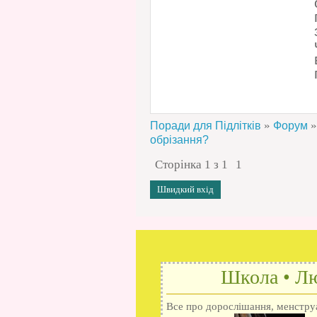
»
»
Поради для Підлітків
Форум
обрізання?
Сторінка
1
з
1
1
Школа • Лю
Все про дорослішання, менструац