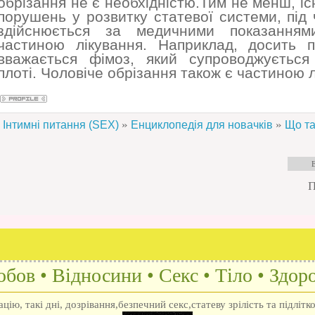
обрізання не є необхідністю.Тим не менш, іс
порушень у розвитку статевої системи, під
здійснюється за медичними показанням
частиною лікування. Наприклад, досить
вважається фімоз, який супроводжується
плоті. Чоловіче обрізання також є частиною 
»
»
Інтимні питання (SEX)
Енциклопедія для новачків
Що та
П
бов • Відносини • Секс • Тіло • Здоро
ію, такі дні, дозрівання,безпечний секс,статеву зрілість та підлітк