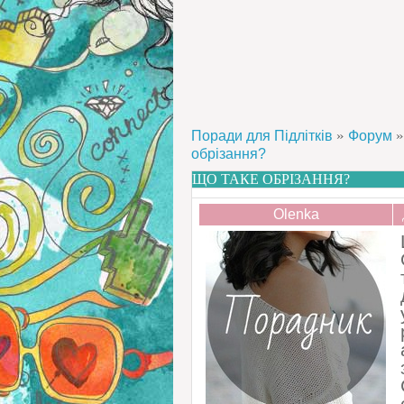
»
»
Поради для Підлітків
Форум
обрізання?
ЩО ТАКЕ ОБРІЗАННЯ?
Olenka