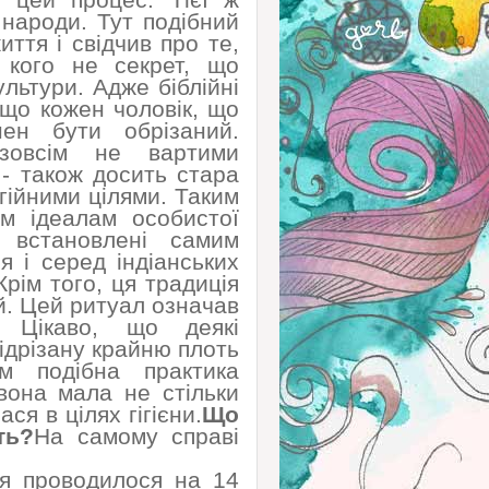
й цей процес. Тієї ж
 народи. Тут подібний
ття і свідчив про те,
 кого не секрет, що
ультури. Адже біблійні
 що кожен чоловік, що
ен бути обрізаний.
 зовсім не вартими
- також досить стара
гійними цілями. Таким
им ідеалам особистої
и встановлені самим
я і серед індіанських
рім того, ця традиція
. Цей ритуал означав
 Цікаво, що деякі
ідрізану крайню плоть
м подібна практика
вона мала не стільки
ася в цілях гігієни.
Що
ть?
На самому справі
ня проводилося на 14