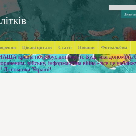
літків
ворення
Цікаві цитати
Статті
Новини
Фотоальбом
 НАША країна потребує допомоги. Будь-яка допомога б
ораненим, війську, інформаційна війна - все це наближ
м! Допоможи Україні!