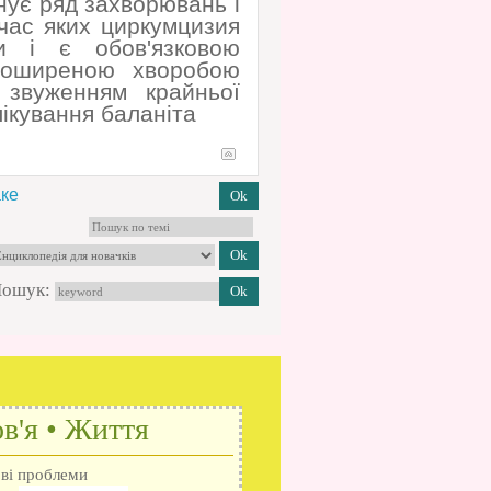
нує ряд захворювань і
 час яких циркумцизия
и і є обов'язковою
 поширеною хворобою
 звуженням крайньої
лікування баланіта
ке
ошук:
в'я • Життя
ові проблеми