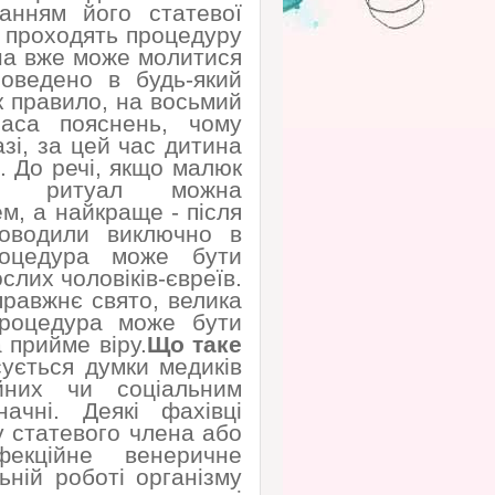
анням його статевої
и проходять процедуру
тина вже може молитися
оведено в будь-який
к правило, на восьмий
аса пояснень, чому
зі, за цей час дитина
в. До речі, якщо малюк
й, ритуал можна
м, а найкраще - після
роводили виключно в
роцедура може бути
слих чоловіків-євреїв.
правжнє свято, велика
процедура може бути
 прийме віру.
Що таке
ується думки медиків
йних чи соціальним
ачні. Деякі фахівці
у статевого члена або
екційне венеричне
ній роботі організму