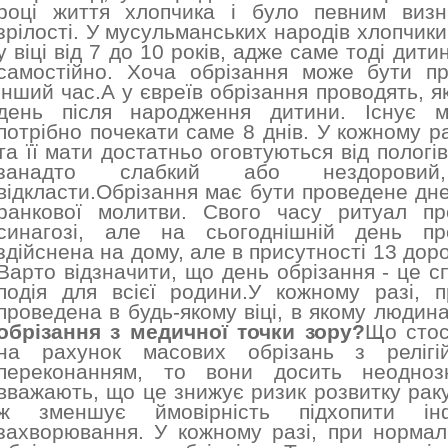
році життя хлопчика і було певним визн
зрілості. У мусульманських народів хлопчик
у віці від 7 до 10 років, адже саме тоді ди
самостійно. Хоча обрізання може бути пр
інший час.А у євреїв обрізання проводять, я
день після народження дитини. Існує м
потрібно почекати саме 8 днів. У кожному ра
та її мати достатньо оговтуються від пологі
занадто слабкий або нездорови
відкласти.Обрізання має бути проведене дне
ранкової молитви. Свого часу ритуал п
синагозі, але на сьогоднішній день п
здійснена на дому, але в присутності 13 доро
Варто відзначити, що день обрізання - це с
подія для всієї родини.У кожному разі, 
проведена в будь-якому віці, в якому людина
обрізання з медичної точки зору?
Що стос
на рахунок масових обрізань з релігі
переконанням, то вони досить неоднозн
вважають, що це знижує ризик розвитку рак
ж зменшує ймовірність підхопити інф
захворювання. У кожному разі, при нормаль