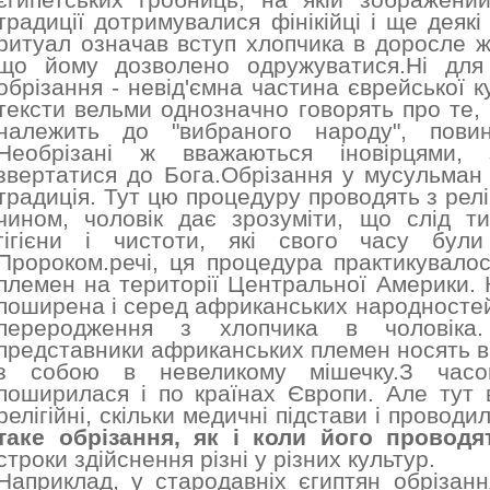
єгипетських гробниць, на якій зображени
традиції дотримувалися фінікійці і ще деякі
ритуал означав вступ хлопчика в доросле жи
що йому дозволено одружуватися.Ні для
обрізання - невід'ємна частина єврейської к
тексти вельми однозначно говорять про те,
належить до "вибраного народу", повин
Необрізані ж вважаються іновірцями,
звертатися до Бога.Обрізання у мусульман 
традиція. Тут цю процедуру проводять з релі
чином, чоловік дає зрозуміти, що слід т
гігієни і чистоти, які свого часу бул
Пророком.речі, ця процедура практикувалос
племен на території Центральної Америки. К
поширена і серед африканських народностей
переродження з хлопчика в чоловіка.
представники африканських племен носять в
з собою в невеликому мішечку.З часо
поширилася і по країнах Європи. Але тут 
релігійні, скільки медичні підстави і проводил
таке обрізання, як і коли його проводя
строки здійснення різні у різних культур.
Наприклад, у стародавніх єгиптян обрізан