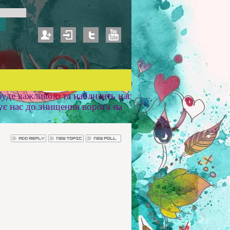
уде важливою та наблизить нас
ує нас до знищення ворога на