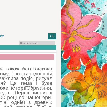
ке
е також багатовікова
ому. І по сьогоднішній
 важлива подія, ритуал
ня? Ця тема і буде
хи історії
Обрізання,
туал. Перші письмові
00 році до нашої ери.
ні однієї з древніх