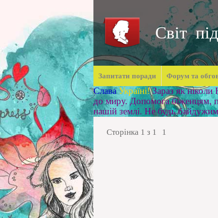
Світ під
Запитати поради
Форум та обго
Слава
Україні!
Зараз як ніколи
до миру. Допомога біженцям, п
нашій землі. Не будь байдужи
Сторінка
1
з
1
1