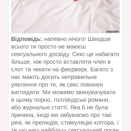
Відповідь:
напевно нічого! Швидше
всього ти просто не маюєш
сексуального досвіду. Секс-це набагато
більше, ніж просто вставляти член в
слот та чекати на феєрверк. Багато з
нас мають досить неправильне
уявлення про те, як секс повинен
виглядати. Ми можемо звинувачувати
в цьому порно, голлівудські романи,
або журнальні статті. Яка б не була
причина, іноді ми забуваємо про такі
речі, як прелюдія, стимуляцію клітора, і
те що наш найбільш сексуальний орган