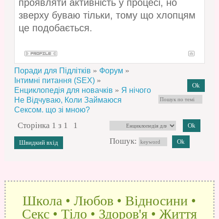
проявляти активність у процесі, но
зверху буваю тільки, тому що хлопцям
це подобається.
»
»
Поради для Підлітків
Форум
»
Інтимні питання (SEX)
»
Енциклопедія для новачків
Я нічого
Не Відчуваю, Коли Займаюся
Сексом. що зі мною?
Сторінка
1
з
1
1
Пошук:
Школа • Любов • Відносини •
Секс • Тіло • Здоров'я • Життя