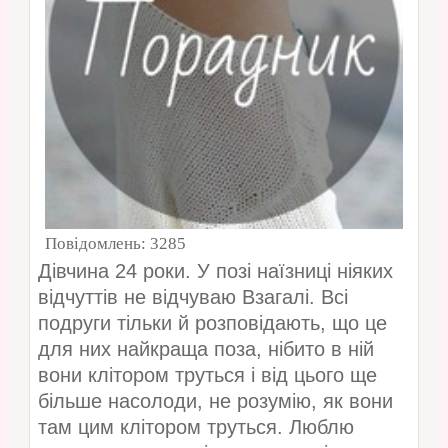
Повідомлень:
3285
Дівчина 24 роки. У позі наїзниці ніяких
відчуттів не відчуваю Взагалі. Всі
подруги тільки й розповідають, що це
для них найкраща поза, нібито в ній
вони клітором труться і від цього ще
більше насолоди, не розумію, як вони
там цим клітором труться. Люблю