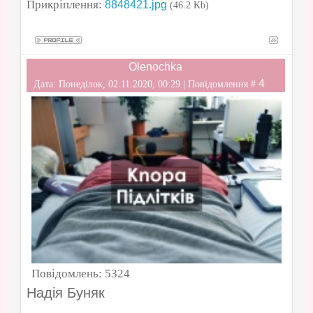
Прикріплення:
8848421.jpg
(46.2 Kb)
Olenochka
4
Дата: Понеділок, 02.11.2020, 00:29 | Повідомлення #
Повідомлень:
5324
Надія Буняк