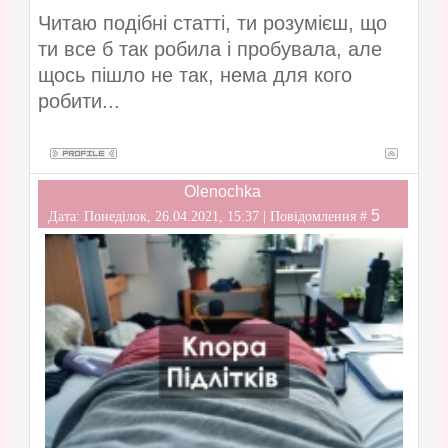
Читаю подібні статті, ти розумієш, що
ти все б так робила і пробувала, але
щось пішло не так, нема для кого
робити...
Olenochka
5
Дата: Понеділок, 26.04.2021, 15:37 | Повідомлення #