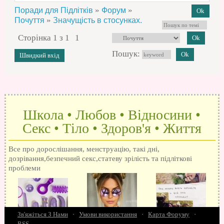
»
»
Поради для Підлітків
Форум
»
Почуття
Значущість в стосунках.
Сторінка
1
з
1
1
Пошук:
Школа • Любов • Відносини •
Секс • Тіло • Здоров'я • Життя
Все про дорослішання, менструацію, такі дні,
дозрівання,безпечний секс,статеву зрілість та підліткові
проблеми
Зв'яжіться З Нами
·
Умови використання
·
Карта Форуму
·
RSS