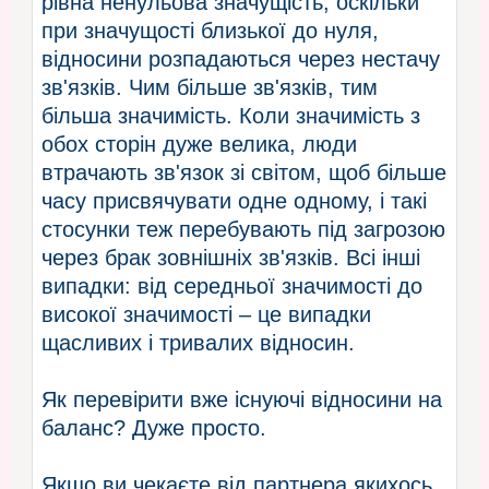
рівна ненульова значущість, оскільки
при значущості близької до нуля,
відносини розпадаються через нестачу
зв'язків. Чим більше зв'язків, тим
більша значимість. Коли значимість з
обох сторін дуже велика, люди
втрачають зв'язок зі світом, щоб більше
часу присвячувати одне одному, і такі
стосунки теж перебувають під загрозою
через брак зовнішніх зв'язків. Всі інші
випадки: від середньої значимості до
високої значимості – це випадки
щасливих і тривалих відносин.
Як перевірити вже існуючі відносини на
баланс? Дуже просто.
Якщо ви чекаєте від партнера якихось