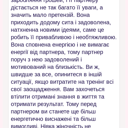
заробляння грошей, і її партнеру
дістається не так багато її уваги, а
значить мало претензій. Вона
приходить додому сита і задоволена,
натхненна новими ідеями, саме це
робить її привабливою і необтяжливою.
Вона сповнена енергією і не вимагає
енергії від партнера, тому партнер
поруч з нею задоволений і
мотивований на близькість. Ви ж,
швидше за все, опинитеся в іншій
ситуації, якщо витратите на тренінг всі
свої заощадження. Вам захочеться
втілити отримані знання в життя та
отримати результат. Тому перед
партнером ви станете ще більш
енергетично виснажені та більш
вимогливі. Ніяка жіночність не