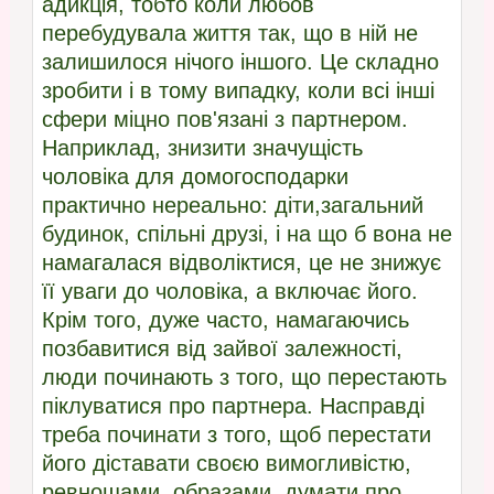
адикція, тобто коли любов
перебудувала життя так, що в ній не
залишилося нічого іншого. Це складно
зробити і в тому випадку, коли всі інші
сфери міцно пов'язані з партнером.
Наприклад, знизити значущість
чоловіка для домогосподарки
практично нереально: діти,загальний
будинок, спільні друзі, і на що б вона не
намагалася відволіктися, це не знижує
її уваги до чоловіка, а включає його.
Крім того, дуже часто, намагаючись
позбавитися від зайвої залежності,
люди починають з того, що перестають
піклуватися про партнера. Насправді
треба починати з того, щоб перестати
його діставати своєю вимогливістю,
ревнощами, образами, думати про