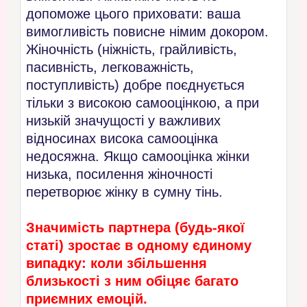
допоможе цього приховати: ваша
вимогливість повисне німим докором.
Жіночність (ніжність, грайливість,
пасивність, легковажність,
поступливість) добре поєднується
тільки з високою самооцінкою, а при
низькій значущості у важливих
відносинах висока самооцінка
недосяжна. Якщо самооцінка жінки
низька, посилення жіночності
перетворює жінку в сумну тінь.
Значимість партнера (будь-якої
статі) зростає в одному єдиному
випадку: коли збільшення
близькості з ним обіцяє багато
приємних емоцій.