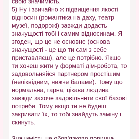
свою значимість.
5) Ну і звичайно ж підвищення якості
відносин (романтика на даху, театр-
музеї, подорожі) завжди додасть
значущості тобі і самим відносинам. Я
згоден, що це не основне (основа
значущості - це що ти сам з себе
приставляєш), але це потрібно. Якщо
ти хочеш жити у форматі дім-робота, то
задовольняйся партнером простішим
(неліквідним, нижче балами). Тому що
нормальна, гарна, цікава людина
завжди захоче задовільнити свої базові
потреби. Тому якщо ти не будеш
закривати їх, то тобі знайдуть заміну і
скинуть.
Значимість не обов'язково повинна