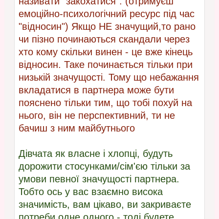
називати "закохатися". (отримуєш
емоційно-психологічний ресурс під час
"відносин") Якщо НЕ значущий,то рано
чи пізно починаються скандали через
хто кому скільки винен - це вже кінець
відносин. Таке починається тільки при
низькій значущості. Тому що небажання
вкладатися в партнера може бути
пояснено тільки тим, що тобі похуй на
нього, він не перспективний, ти не
бачиш з ним майбутнього
Дівчата як власне і хлопці, будуть
дорожити стосунками/сім'єю тільки за
умови певної значущості партнера.
Тобто ось у вас взаємно висока
значимість, вам цікаво, ви закриваєте
потреби одне одного - тоді будете