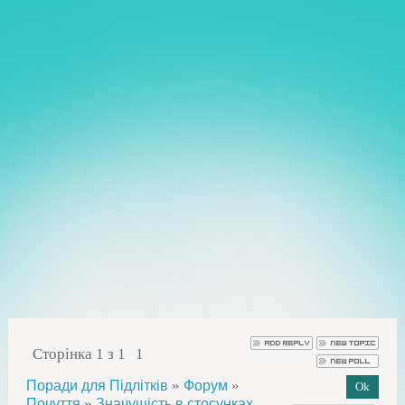
Сторінка
1
з
1
1
»
»
Поради для Підлітків
Форум
»
Почуття
Значущість в стосунках.