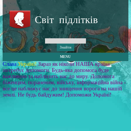
Світ підлітків
MENU
Слава
Україні!
Зараз як ніколи НАША країна
потребує допомоги. Будь-яка допомога буде
важливою та наблизить нас до миру. Допомога
біженцям, пораненим, війську, інформаційна війна -
все це наближує нас до знищення ворога на нашій
землі. Не будь байдужим! Допоможи Україні!