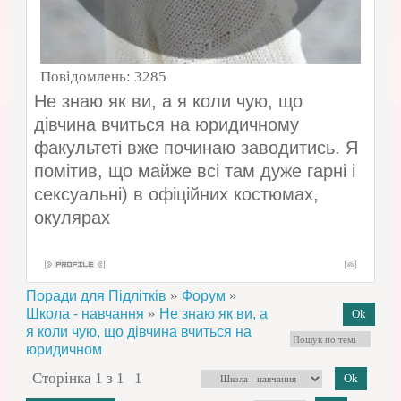
Повідомлень:
3285
Не знаю як ви, а я коли чую, що
дівчина вчиться на юридичному
факультеті вже починаю заводитись. Я
помітив, що майже всі там дуже гарні і
сексуальні) в офіційних костюмах,
окулярах
»
»
Поради для Підлітків
Форум
»
Школа - навчання
Не знаю як ви, а
я коли чую, що дівчина вчиться на
юридичном
Сторінка
1
з
1
1