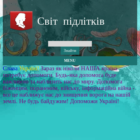
Світ підлітків
MENU
Слава
Україні!
Зараз як ніколи НАША країна
потребує допомоги. Будь-яка допомога буде
важливою та наблизить нас до миру. Допомога
біженцям, пораненим, війську, інформаційна війна -
все це наближує нас до знищення ворога на нашій
землі. Не будь байдужим! Допоможи Україні!