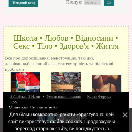
Пошук:
Школа • Любов • Відносини •
Секс • Тіло • Здоров'я • Життя
Все про дорослішання, менструацію, такі дні,
дозрівання,безпечний секс,статеву зрілість та підліткові
проблеми
Зв'яжіться З Нами
·
Умови використання
·
Карта Форуму
·
RSS
Маленька Порадниця ©
15 запитань про секс
Як досягти оргазм
Біль при сексі
Анальний секс
Про
Для більш комфортної роботи користувача, цей
поцілунки
Позбуваємось синців
завагітніти після першого разу
Хлопець хоче сексу
Як
сайт використовує файли cookies. Продовжуючи
робити мінєт
"Люблю" і "кохаю" різниця
Про перший секс
Займатися сексом
перегляд сторінок сайту, ви погоджуєтесь з