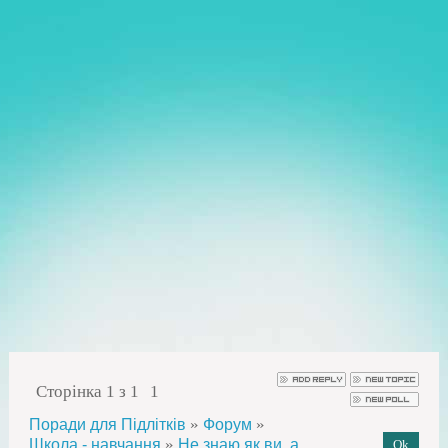
Сторінка
1
з
1
1
»
»
Поради для Підлітків
Форум
»
Школа - навчання
Не знаю як ви, а