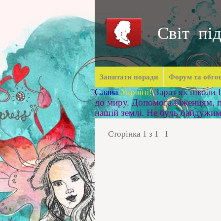
Світ під
Запитати поради
Форум та обго
Слава
Україні!
Зараз як ніколи
до миру. Допомога біженцям, п
нашій землі. Не будь байдужи
Сторінка
1
з
1
1