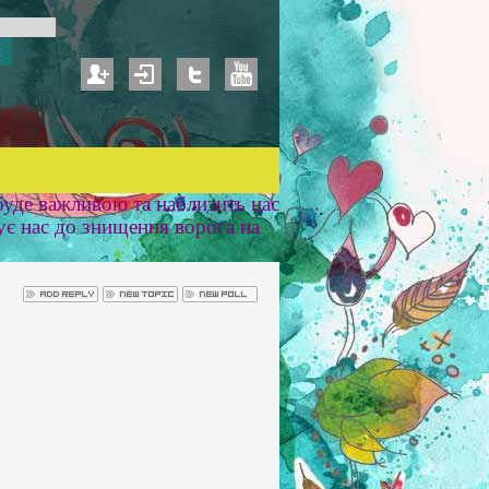
уде важливою та наблизить нас
ує нас до знищення ворога на