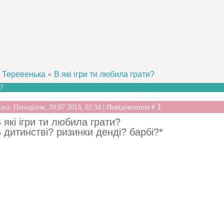
»
Теревенька
В які ігри ти любила грати?
?
1
ата: Понеділок, 29.07.2013, 02:34 | Повідомлення #
 які ігри ти любила грати?
 дитинстві? ризинки денді? барбі?*