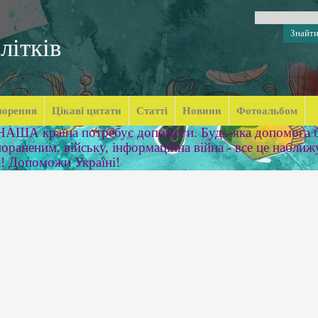
літків
ворення
Цікаві цитати
Статті
Новини
Фотоальбом
 НАША країна потребує допомоги. Будь-яка допомога б
ораненим, війську, інформаційна війна - все це наближ
м! Допоможи Україні!