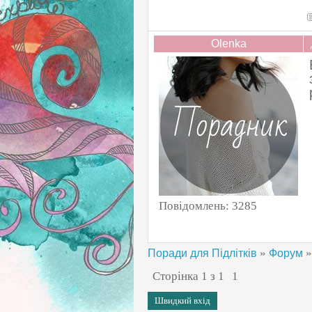
Olenka
Повідомлень:
3285
»
»
Поради для Підлітків
Форум
Сторінка
1
з
1
1