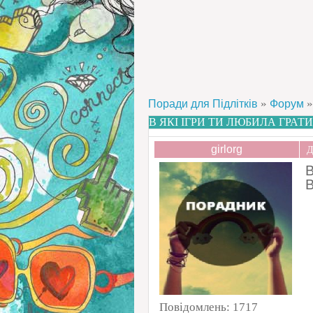
»
»
Поради для Підлітків
Форум
В ЯКІ ІГРИ ТИ ЛЮБИЛА ГРАТИ
girlorg
Д
В
В
Повідомлень:
1717