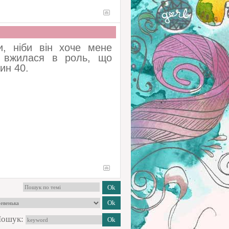
и, ніби він хоче мене
к вжилася в роль, що
ин 40.
ошук: