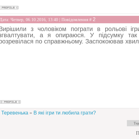
2
Дата: Четвер, 06.10.2016, 13:40 | Повідомлення #
Вирішили з чоловіком пограти в рольові ігр
згвалтувати, а я опираюся. У підсумку та
розревілася по справжньому. Заспокоював хвил
»
Теревенька
В які ігри ти любила грати?
П