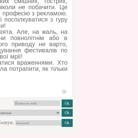
их смішних, гострих,
іколи не побачити. Це
ою професію з рекламою.
 поспілкуватися з гуру
и!
вята. Але, на жаль, на
чи повнолітнім або в
ого приводу не варто,
дування фестивалів по
вої мрії!
атися враженнями. Хто
ла потрапити, як тільки
ошук: