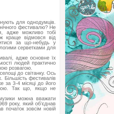
існують для однодумців.
 нічного фестивалю? Не
я, адже можливо тобі
ож краще відмовся від
итися за що-небудь у
ологими серветками для
ивалі, адже основне їх
ькості людей практично
еною розвагою.
селощі до світанку. Ось
. Більшість фестивалів
е за 3-4 місяці до його
тою. Так що, якщо не
музики можна вважати
69 року, який об'єднав
в початок зовсім новій