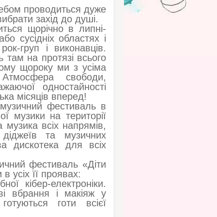
небом проводиться дуже
ибрати захід до душі.
ться щорічно в липні-
або сусідніх областях і
рок-груп і виконавців.
 там на протязі всього
ому щороку ми з усіма
 Атмосфера свободи,
жаючої одностайності
ька місяців вперед!
 музичний фестиваль в
ї музики на території
 музика всіх напрямів,
діджеїв та музичних
ва дискотека для всіх
ичний фестиваль «Діти
 в усіх її проявах:
ної кібер-електроніки.
ві вбрання і макіяж у
готуються готи всієї