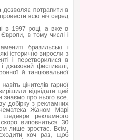
а дозволяє потрапити в
а провести всю ніч серед
і в 1997 році, а вже в
Європи, в тому числі і
мениті бразильські і
 які історично виросли з
нті і перетворилися в
і джазовий фестивалі,
ронної й танцювальної
навіть цінителів гарної
вирішили відвідати цей
и знаємо про нього все.
ву добірку з рекламних
Сінематека Жаном Марі
є шедеври рекламного
 скоро виповниться 30
ком лише зростає. Всім,
сходити хоч раз, щоб