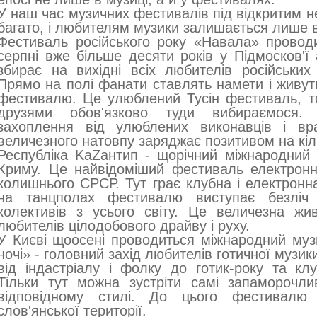
У наш час музичних фестивалів під відкритим 
багато, і любителям музики залишається лише в
Фестиваль російського року «Навала» проводи
серпні вже більше десяти років у Підмосков'ї 
збирає на вихідні всіх любителів російських 
Прямо на полі фанати ставлять намети і живуть
фестивалю. Це улюблений Тусін фестиваль, т
друзями обов'язково туди вибираємося.
захоплення від улюблених виконавців і вра
величезного натовпу заряджає позитивом на кіл
Республіка KaZaнтип - щорічний міжнародний
Криму. Це найвідоміший фестиваль електронно
колишнього СРСР. Тут грає клубна і електронна
на танцполах фестивалю виступає безліч 
колективів з усього світу. Це величезна жи
любителів цілодобового драйву і руху.
У Києві щоосені проводиться міжнародний муз
ночі» - головний захід любителів готичної музики
від індастріалу і фолку до готик-року та клуб
Тільки тут можна зустріти самі запаморочли
відповідному стилі. До цього фестивалю 
слов'янської території.