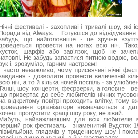
Нічні фестивалі - захопливі і тривалі шоу, які 
Порада від Always: Готуєшся до відвідування
забудь, що найголовніше - це зручне взутт
доведеться провести на ногах всю ніч. Так
хусток, шарфів або зав'язок, щоб не зачеп
натовпі. Не забудь запастися питною водою, в
рук і, зрозуміло, гарним настроєм!
І часто неважливо, чому присвячені нічні фест
завдання - дозволити провести величезній кіл
всю ніч, а то й кілька ночей поспіль - за улюбл
Танці, шоу, концерти, феєрверки, а головне - ве
що привертає до себе любителів нічних тусовок
на відкритому повітрі проходить влітку, тому вж
проведення організатори визначаються з да
хочеш пропустити кращі шоу року, не зівай.
Мабуть, найважливішим для всіх любителів 
перший рок-фестиваль - знаменитий Вудсток 19
півмільйона глядачів у триденному шоу і покла
епосі не лише в музиці, а й у фестивалях.