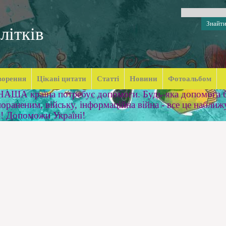
літків
ворення
Цікаві цитати
Статті
Новини
Фотоальбом
 НАША країна потребує допомоги. Будь-яка допомога б
ораненим, війську, інформаційна війна - все це наближ
м! Допоможи Україні!