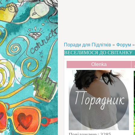
»
»
Поради для Підлітків
Форум
ВЕСЕЛИМОСЯ ДО СВІТАНКУ
Olenka
Повідомлень:
3285