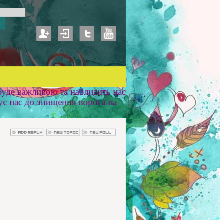
уде важливою та наблизить нас
ує нас до знищення ворога на