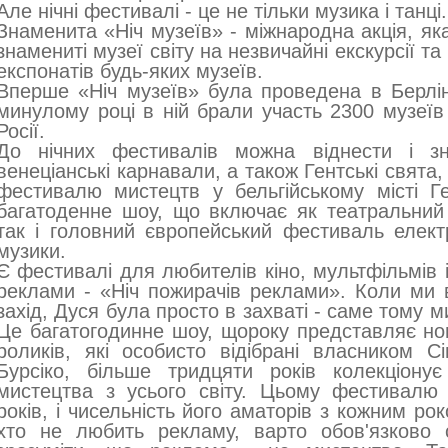
Але нічні фестивалі - це не тільки музика і танці.
Знаменита «Ніч музеїв» - міжнародна акція, як
знамениті музеї світу на незвичайні екскурсії т
експонатів будь-яких музеїв.
Вперше «Ніч музеїв» була проведена в Берлін
минулому році в ній брали участь 2300 музеїв 
Росії.
До нічних фестивалів можна віднести і зна
венеціанські карнавали, а також Гентські свята,
фестивалю мистецтв у бельгійському місті Ге
багатоденне шоу, що включає як театральний 
так і головний європейський фестиваль елект
музики.
Є фестивалі для любителів кіно, мультфільмів і 
реклами - «Ніч пожирачів реклами». Коли ми 
захід, Дуся була просто в захваті - саме тому м
Це багатогодинне шоу, щороку представляє но
роликів, які особисто відібрані власником 
Бурсіко, більше тридцяти років колекціону
мистецтва з усього світу. Цьому фестивалю
років, і чисельність його аматорів з кожним ро
хто не любить рекламу, варто обов'язково 