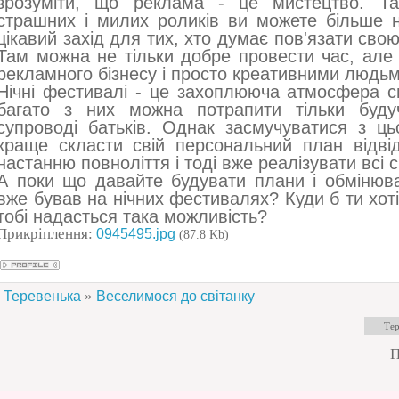
зрозуміти, що реклама - це мистецтво. Так
страшних і милих роликів ви можете більше н
цікавий захід для тих, хто думає пов'язати св
Там можна не тільки добре провести час, але і
рекламного бізнесу і просто креативними людьм
Нічні фестивалі - це захоплююча атмосфера с
багато з них можна потрапити тільки буду
супроводі батьків. Однак засмучуватися з ць
краще скласти свій персональний план відві
настанню повноліття і тоді вже реалізувати всі с
А поки що давайте будувати плани і обмінюв
вже бував на нічних фестивалях? Куди б ти хоті
тобі надасться така можливість?
Прикріплення:
0945495.jpg
(87.8 Kb)
»
Теревенька
Веселимося до світанку
П