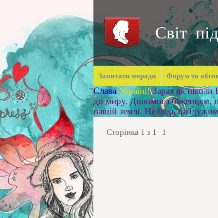
Світ під
Запитати поради
Форум та обго
Слава
Україні!
Зараз як ніколи
до миру. Допомога біженцям, п
нашій землі. Не будь байдужи
Сторінка
1
з
1
1