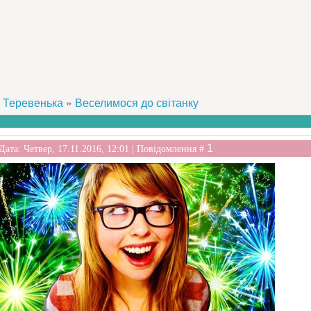
»
Теревенька
Веселимося до світанку
1
Дата: Четвер, 17.11.2016, 12:01 | Повідомлення #