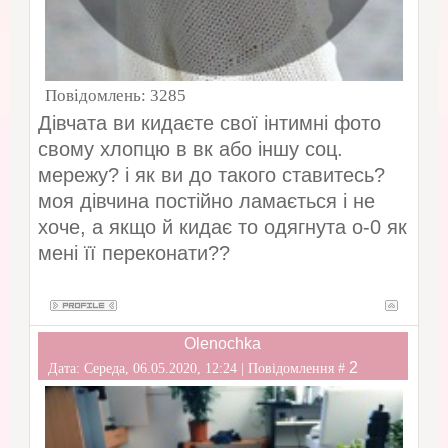
Повідомлень:
3285
Дівчата ви кидаєте свої інтимні фото
свому хлопцю в вк або іншу соц.
мережу? і як ви до такого ставитесь?
моя дівчина постійно ламається і не
хоче, а якщо й кидає то одягнута о-0 як
мені її переконати??
Olenochka
2
Дата: Середа, 06.05.2020, 12:24 | Повідомлення #