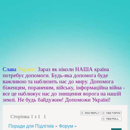
Слава
Україні!
Зараз як ніколи НАША країна
потребує допомоги. Будь-яка допомога буде
важливою та наблизить нас до миру. Допомога
біженцям, пораненим, війську, інформаційна війна -
все це наближує нас до знищення ворога на нашій
землі. Не будь байдужим! Допоможи Україні!
Сторінка
1
з
1
1
»
»
Поради для Підлітків
Форум