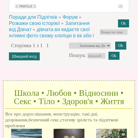
»
»
Поради для Підлітків
Форум
»
Розкажи свою історію!
Запитання
»
від Дівчат
дівчата ви кидаєте свої
інтимні фото свому хлопцю в вк або і
Сторінка
1
з
1
1
Пошук:
Школа • Любов • Відносини •
Секс • Тіло • Здоров'я • Життя
Все про дорослішання, менструацію, такі дні,
дозрівання,безпечний секс,статеву зрілість та підліткові
проблеми