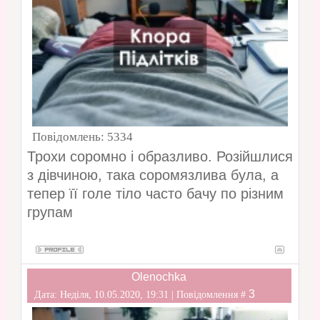
Повідомлень:
5334
Трохи соромно і образливо. Розійшлися
з дівчиною, така соромязлива була, а
тепер її голе тіло часто бачу по різним
групам
Olenochka
3
Дата: Неділя, 10.05.2020, 19:31 | Повідомлення #