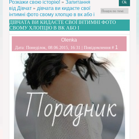
»
Розкажи свою історію!
Запитання
»
від Дівчат
дівчата ви кидаєте свої
інтимні фото свому хлопцю в вк або і
ДІВЧАТА ВИ КИДАЄТЕ СВОЇ ІНТИМНІ ФОТО
СВОМУ ХЛОПЦЮ В ВК АБО І
Olenka
1
Дата: Понеділок, 08.06.2015, 16:31 | Повідомлення #