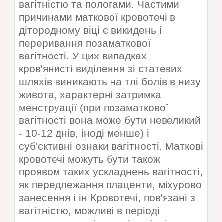
вагітністю та пологами. Частими
причинами маткової кровотечі в
дітородному віці є викидень і
переривання позаматкової
вагітності. У цих випадках
кров'янисті виділення зі статевих
шляхів виникають на тлі болів в низу
живота, характерні затримка
менструації (при позаматкової
вагітності вона може бути невеликий
- 10-12 днів, іноді менше) і
суб'єктивні ознаки вагітності. Маткові
кровотечі можуть бути також
проявом таких ускладнень вагітності,
як передлежання плаценти, міхурово
занесення і ін Кровотечі, пов'язані з
вагітністю, можливі в періоді