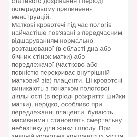
статевого дозрівання і періоді,
попередньому припинення
менструацій.
Маткові кровотечі під час пологів
найчастіше пов'язані з передчасним
відшаруванням нормально
розташованої (в області дна або
бічних стінок матки) або
передлежачої (частково або
повністю перекриває внутрішній
матковий зів) плаценти. Ці кровотечі
виникають з початком пологової
діяльності (в періоді розкриття шийки
матки), нерідко, особливо при
передлежанні плаценти, бувають
масивними і становлять смертельну
небезпеку для жінки і плоду. При
значній кровотечі врятувати їх життя