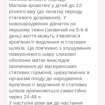
Маткові кровотечі у дітей до 12-
річного віку (до початку періоду
статевого дозрівання). У
новонароджених дівчаток на
першому тижні (зазвичай на 5-6-й
день) життя можуть з'являтися
кров'янисті виділення зі статевих
шляхів. Це пов'язано з злущування
поверхневого шару слизової
оболонки матки внаслідок
припинення дії материнських
статевих гормонів, циркулюючих в
організмі плоду до народження.
Кров'янисті виділення зі статевих
шляхів припиняються самостійно
через 24-48 ч.
У наступні роки аж до настання