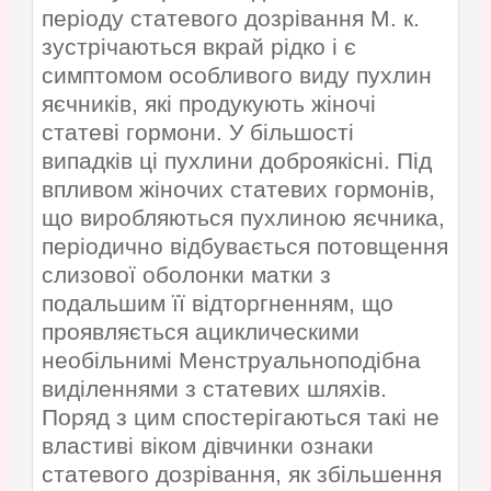
періоду статевого дозрівання М. к.
зустрічаються вкрай рідко і є
симптомом особливого виду пухлин
яєчників, які продукують жіночі
статеві гормони. У більшості
випадків ці пухлини доброякісні. Під
впливом жіночих статевих гормонів,
що виробляються пухлиною яєчника,
періодично відбувається потовщення
слизової оболонки матки з
подальшим її відторгненням, що
проявляється ациклическими
необільнимі Менструальноподібна
виділеннями з статевих шляхів.
Поряд з цим спостерігаються такі не
властиві віком дівчинки ознаки
статевого дозрівання, як збільшення