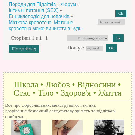
»
»
Поради для Підлітків
Форум
»
Інтимні питання (SEX)
»
Енциклопедія для новачків
Маткова кровотеча. Маточне
кровотеча може виникати в будь-
Сторінка
1
з
1
1
Пошук:
Школа • Любов • Відносини •
Секс • Тіло • Здоров'я • Життя
Все про дорослішання, менструацію, такі дні,
дозрівання,безпечний секс,статеву зрілість та підліткові
проблеми