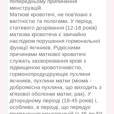
попередньому припинення
менструацій.
Маткові кровотечі, не пов'язані з
вагітністю та пологами. У період
статевого дозрівання (12-18 років)
маткова кровотеча є звичайно
наслідком порушення гормональної
функції яєчників. Рідкісними
причинами маткової кровотечі
служать захворювання крові з
підвищеною кровоточивістю,
гормонопродуцірующіе пухлини
яєчників, пухлини матки (міома -
доброякісна пухлина, що виходить з
м'язової оболонки матки; рак). У
дітородному періоді (18-45 років) і,
особливо, в періоді, що передує
припиненню менструацій (з 45 до 50-