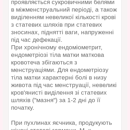
проявляється сукровичними белями
в міжменструальний періоді, а також
виділенням невеликої кількості крові
з статевих шляхів при статевих
зносинах, піднятті ваги, напруженні
під час дефекації.
При хронічному ендоміометрит,
ендометріозі тіла матки маткова
кровотеча збігаються з
менструаціями. Для ендометріозу
тіла матки характерні болі в низу
живота під час менструації, невеликі
кров'янисті виділення зі статевих
шляхів ("мазня") за 1-2 дні до її
початку.
При пухлинах яєчника, продукують