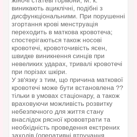
жіночі статеві гормони, М. к.
виникають ациклічні, подібні з
дисфункціональними. При порушенні
згортання крові менструація
переходить в маткова кровотеча;
спостерігаються також носові
кровотечі, кровоточивість ясен,
швидке виникнення синців при
невеликих ударах, тривалі кровотечі
при порізах шкіри.
У зв'язку з тим, що причина маткової
кровотечі може бути встановлена ??
тільки в умовах стаціонару, а також
враховуючи можливість розвитку
небезпечного для життя стану
внаслідок рясної крововтрати та
необхідність проведення екстрених
заходів (оперативні втручання,