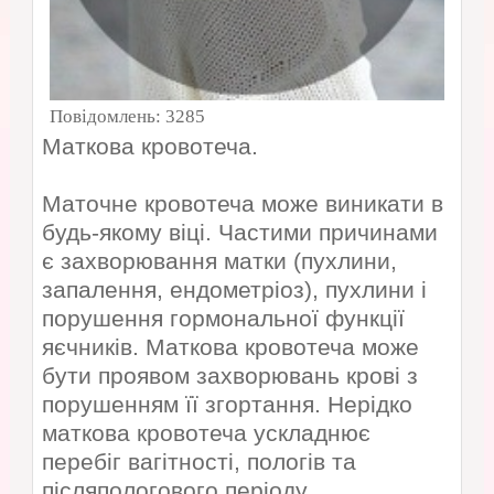
Повідомлень:
3285
Маткова кровотеча.
Маточне кровотеча може виникати в
будь-якому віці. Частими причинами
є захворювання матки (пухлини,
запалення, ендометріоз), пухлини і
порушення гормональної функції
яєчників. Маткова кровотеча може
бути проявом захворювань крові з
порушенням її згортання. Нерідко
маткова кровотеча ускладнює
перебіг вагітності, пологів та
післяпологового періоду.