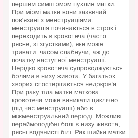
першим симптомом пухлин матки.
При міомі матки вони зазвичай
пов'язані з менструаціями:
менструація починається в строк і
переходить в кровотеча (часто
рясне, зі згустками), яке може
тривати, часом слабнучи, аж до
початку наступної менструації.
Нерідко кровотеча супроводжується
болями в низу живота. У багатьох
хворих спостерігається недокрів'я.
При раку тіла матки маткова
кровотеча може виникати циклічно
(під час менструації) або в
міжменструальний періоді. Можливі
переймоподібні болі в низу живота,
рясні водянисті білі. Рак шийки матки