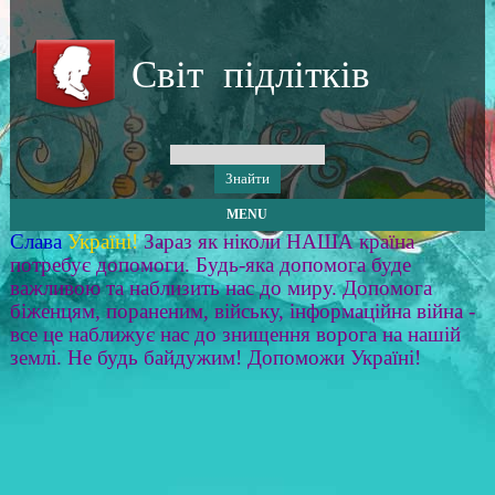
Світ підлітків
MENU
Слава
Україні!
Зараз як ніколи НАША країна
потребує допомоги. Будь-яка допомога буде
важливою та наблизить нас до миру. Допомога
біженцям, пораненим, війську, інформаційна війна -
все це наближує нас до знищення ворога на нашій
землі. Не будь байдужим! Допоможи Україні!