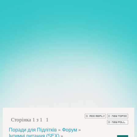
Сторінка
1
з
1
1
»
»
Поради для Підлітків
Форум
»
Інтимні питання (SEX)